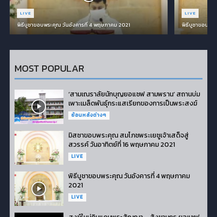
LIVE
LIVE
พิธีบูชาขอบพระคุณ วันอังคารที่ 4 พฤษภาคม 2021
พิธีบูชาขอบพระ
MOST POPULAR
‘สามเณราลัยนักบุญยอแซฟ สามพราน’ สถานบ่ม
เพาะเมล็ดพันธุ์กระแสเรียกของการเป็นพระสงฆ์
ย้อนหลังต่างๆ
มิสซาขอบพระคุณ สมโภชพระเยซูเจ้าเสด็จสู่
สวรรค์ วันอาทิตย์ที่ 16 พฤษภาคม 2021
LIVE
พิธีบูชาขอบพระคุณ วันอังคารที่ 4 พฤษภาคม
2021
LIVE