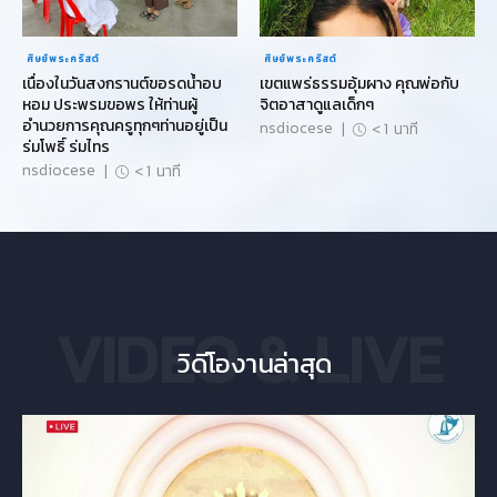
ศิษย์พระคริสต์
ศิษย์พระคริสต์
เนื่องในวันสงกรานต์ขอรดน้ำอบ
เขตแพร่ธรรมอุ้มผาง คุณพ่อกับ
หอม ประพรมขอพร ให้ท่านผู้
จิตอาสาดูแลเด็กๆ
อำนวยการคุณครูทุกๆท่านอยู่เป็น
nsdiocese
|
< 1
นาที
ร่มโพธิ์ ร่มไทร
nsdiocese
|
< 1
นาที
VIDEO & LIVE
วิดีโองานล่าสุด