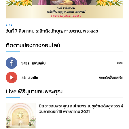
LIFE
วันที่ 7 สิงหาคม ระลึกถึงนักบุญกาเยตาน, พระสงฆ์
ติดตามช่องทางออนไลน์
1,452
แฟนคลับ
ชอบ
48
สมาชิก
บอกรับเป็นสมาชิก
Live พิธีบูชาขอบพระคุณ
มิสซาขอบพระคุณ สมโภชพระเยซูเจ้าเสด็จสู่สวรรค์
วันอาทิตย์ที่ 16 พฤษภาคม 2021