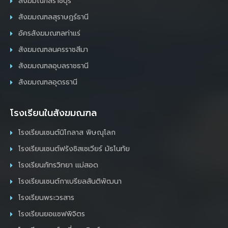
สังฆมณฑลราชบุรี
สังฆมณฑลสุราษฎร์ธานี
อัครสังฆมณฑลท่าแร่
สังฆมณฑลนครราชสีมา
สังฆมณฑลอุบลราชธานี
สังฆมณฑลอุดรธานี
โรงเรียนในสังฆมณฑล
โรงเรียนเซนต์นิโกลาส พิษณุโลก
โรงเรียนเซนต์ฟรังซิสเซเวียร์ มัธโนทัย
โรงเรียนภัทรวิทยา แม่สอด
โรงเรียนเซนต์กาเบรียลสันติพัฒนา
โรงเรียนพระวรสาร
โรงเรียนยอแซฟพิจิตร