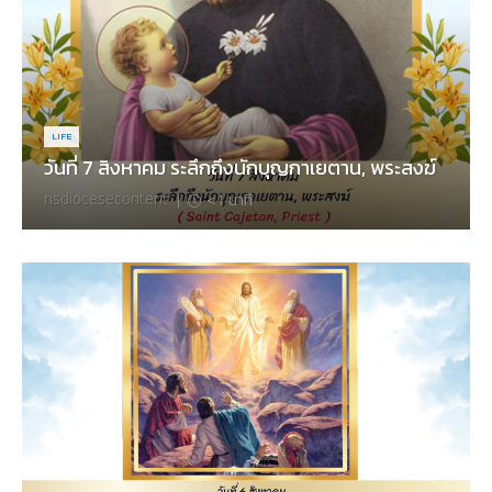
LIFE
วันที่ 7 สิงหาคม ระลึกถึงนักบุญกาเยตาน, พระสงฆ์
nsdiocesecontent
|
< 1
นาที