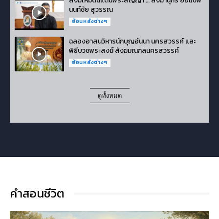
สงฆ์ใหม่ดินแดนพระสัญญา … สังฆานุกร ยอแซฟ
นนท์ชัย สุวรรณ
ย้อนหลังต่างๆ
ฉลองอาสนวิหารนักบุญอันนา นครสวรรค์ และ
พิธีบวชพระสงฆ์ สังฆมณฑลนครสวรรค์
ย้อนหลังต่างๆ
ดูทั้งหมด
คำสอนชีวิต