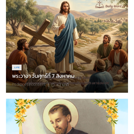
LIFE
พระวาจา วันศุกร์ที่ 7 สิงหาคม
nsdiocesecontent
|
< 1
นาที