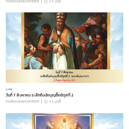
nsdiocesecontent
|
< 1
นาที
LIFE
วันที่ 7 สิงหาคม ระลึกถึงนักบุญซิ๊กซ์ตุสที่ 2
nsdiocesecontent
|
< 1
นาที