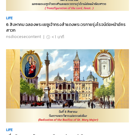
LIFE
6 สิงหาคม ฉลองพระเยซูเจ้าทรงสำแดงพระวรกายรุ่งโรจน์ต่อหน้าอัคร
สาวก
nsdiocesecontent
|
< 1
นาที
LIFE