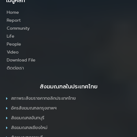
เมนูหลัก
Home
Report
Community
Life
People
Video
Download File
ติดต่อเรา
สังฆมณฑลในประเทศไทย
สภาพระสังฆราชคาทอลิกประเทศไทย
อัครสังฆมณฑลกรุงเทพฯ
สังฆมณฑลจันทบุรี
สังฆมณฑลเชียงใหม่