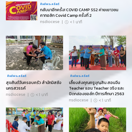
ศิษย์พระคริสต์
กลับมาอีกครั้ง! COVID CAMP SS2 ค่ายเยาวชน
คาทอลิก Covid Camp ครั้งที่ 2
nsdiocese
|
< 1
นาที
ศิษย์พระคริสต์
ศิษย์พระคริสต์
สุขสันต์วันครอบครัว สำนักมิสซัง
เลื้ยงส่งคุณครูบุญสิน สอนจีน
นครสวรรค์
Teacher แอน Teacher จริง และ
ปิดกล่องชอล์ก ปีการศึกษา 2563
nsdiocese
|
< 1
นาที
nsdiocese
|
< 1
นาที