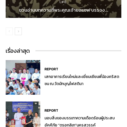
LIFE
ชวนอ่านบทความที่พระคุณเจ้ายอแซฟ บรรจง...
เรื่องล่าสุด
REPORT
เสกอาคารเรียนใหม่และเยี่ยมเยียนพี่น้องคริสต
ชน ณ วัดนักบุญโฟสตินา
REPORT
มอบสิ่งของบรรเทาความเดือดร้อนผู้ประสบ
อัคคีภัย “ตรอกลิเก”นครสวรรค์