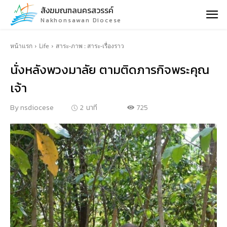
สังฆมณฑลนครสวรรค์
Nakhonsawan Diocese
หน้าแรก
Life
สาระ-ภาพ : สาระ-เรื่องราว
นั่งหลังพวงมาลัย ตามติดภารกิจพระคุณ
เจ้า
725
By
nsdiocese
2
นาที