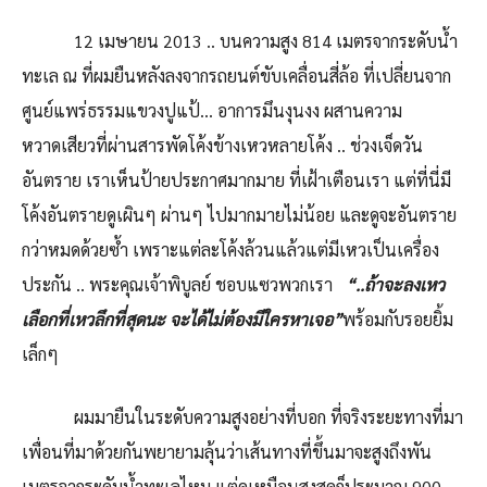
​ 12 เมษายน 2013 .. บนความสูง 814 เมตรจากระดับน้ำ
ทะเล ณ ที่ผมยืนหลังลงจากรถยนต์ขับเคลื่อนสี่ล้อ ที่เปลี่ยนจาก
ศูนย์แพร่ธรรมแขวงปูแป้… อาการมึนงุนงง ผสานความ
หวาดเสียวที่ผ่านสารพัดโค้งข้างเหวหลายโค้ง .. ช่วงเจ็ดวัน
อันตราย เราเห็นป้ายประกาศมากมาย ที่เฝ้าเตือนเรา แต่ที่นี่มี
โค้งอันตรายดูเผินๆ ผ่านๆ ไปมากมายไม่น้อย และดูจะอันตราย
กว่าหมดด้วยซ้ำ เพราะแต่ละโค้งล้วนแล้วแต่มีเหวเป็นเครื่อง
ประกัน .. พระคุณเจ้าพิบูลย์ ชอบแซวพวกเรา
“..ถ้าจะลงเหว
เลือกที่เหวลึกที่สุดนะ จะได้ไม่ต้องมีใครหาเจอ”
พร้อมกับรอยยิ้ม
เล็กๆ ​
ผมมายืนในระดับความสูงอย่างที่บอก ที่จริงระยะทางที่มา
เพื่อนที่มาด้วยกันพยายามลุ้นว่าเส้นทางที่ขึ้นมาจะสูงถึงพัน
เมตรจากระดับน้ำทะเลไหม แต่ดูเหมือนสูงสุดก็ประมาณ 900