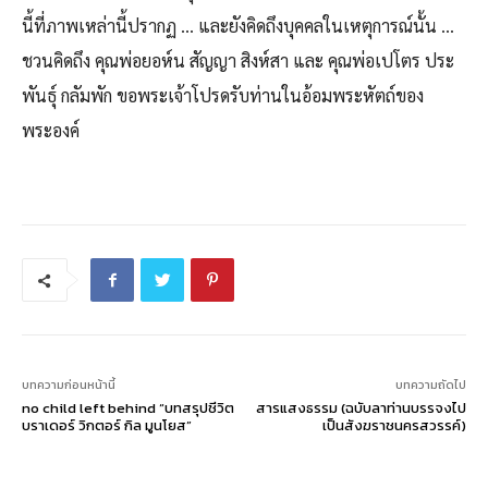
นี้ที่ภาพเหล่านี้ปรากฏ … และยังคิดถึงบุคคลในเหตุการณ์นั้น …
ชวนคิดถึง คุณพ่อยอห์น สัญญา สิงห์สา และ คุณพ่อเปโตร ประ
พันธุ์ กลัมพัก ขอพระเจ้าโปรดรับท่านในอ้อมพระหัตถ์ของ
พระองค์
บทความก่อนหน้านี้
บทความถัดไป
no child left behind “บทสรุปชีวิต
สารแสงธรรม (ฉบับลาท่านบรรจงไป
บราเดอร์ วิกตอร์ กิล มูนโยส”
เป็นสังฆราชนครสวรรค์)