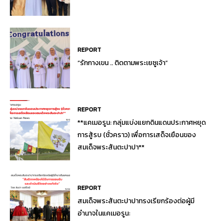
REPORT
“รักกางเขน .. ติดตามพระเยซูเจ้า”
REPORT
**แคเมอรูน: กลุ่มแบ่งแยกดินแดนประกาศหยุด
การสู้รบ (ชั่วคราว) เพื่อการเสด็จเยือนของ
สมเด็จพระสันตะปาปา**
REPORT
สมเด็จพระสันตะปาปาทรงเรียกร้องต่อผู้มี
อำนาจในแคเมอรูน: