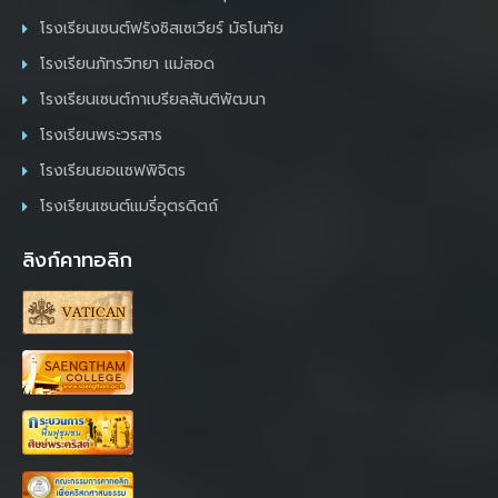
โรงเรียนเซนต์ฟรังซิสเซเวียร์ มัธโนทัย
โรงเรียนภัทรวิทยา แม่สอด
โรงเรียนเซนต์กาเบรียลสันติพัฒนา
โรงเรียนพระวรสาร
โรงเรียนยอแซฟพิจิตร
โรงเรียนเซนต์แมรี่อุตรดิตถ์
ลิงก์คาทอลิก