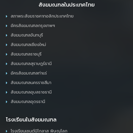
สังฆมณฑลในประเทศไทย
สภาพระสังฆราชคาทอลิกประเทศไทย
อัครสังฆมณฑลกรุงเทพฯ
สังฆมณฑลจันทบุรี
สังฆมณฑลเชียงใหม่
สังฆมณฑลราชบุรี
สังฆมณฑลสุราษฎร์ธานี
อัครสังฆมณฑลท่าแร่
สังฆมณฑลนครราชสีมา
สังฆมณฑลอุบลราชธานี
สังฆมณฑลอุดรธานี
โรงเรียนในสังฆมณฑล
โรงเรียนเซนต์นิโกลาส พิษณุโลก