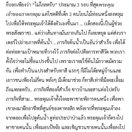
ก็บอกเพียงว่า “ไม่ไกลครับ” ประมาณ 3 รอบ ที่สุด
พระคุณ
เจ้าของเราตกหลุม
แต่โชคดีที่เด็ก 2 คนโยนไม้ท่อนหนึ่งลงหลุม
ไปเพื่อให้พระคุณเจ้าได้ดึงตัวเองขึ้นมา … (เด็กสองนี้เป็นผู้ช่วย
พระสังฆราช).. แต่ว่าเส้นทางมันยากเกินไป ก็เลยหยุด แต่ส่งบรา
เดอร์ไปถ่ายภาพที่ต้นน้ำ .. ภารกิจต้นน้ำเป็นอันว่าสำเร็จ เพื่อได้
ต่อท่อตามเป้าหมายที่วางไว้ ภารกิจต่อไปคือการทาสีวัด พวกเรา
ตั้งใจว่าจะไม่ซื้อแปรงขึ้นไป เพราะเราจะใช้ต้นไม้กวาดมัดรวม
กัน เพื่อทำเป็นแปรงสำหรับทาสี แรกๆ ก็มีโมโด๊ะหมู่บ้านและ
เยาวชนเพียงไม่กี่คน หลังๆ มีเด็กมาช่วย ก็ทาสีเท่าที่มือจะเอื้อม
ถึงแหละครับ.. ภารกิจที่สองก็สำเร็จ ชาวบ้านจะสานต่อไปครับ
ภารกิจที่สาม .. พระคุณเจ้าตั้งใจจะพาชายพิการคนหนึ่ง เพื่อพา
เขาลงมาฝึกอาชีพที่ศูนย์ของคาทอลิก หลังจากที่พระคุณเจ้าลง
จากดอยเพื่อไปดูต้นน้ำ ดูท่อประปาป่าแล้ว พระคุณเจ้าก็ตรงไป
หาชายคนนั้น เพื่อมอบปัจจัย และเชิญชวนชายคนนั้นเพื่อลงไป