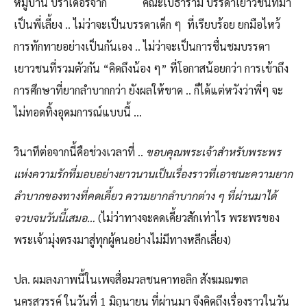
หมู่บ้าน บราเดอร์จาก คณะเบธาราม บรรดาเยาวชนที่มา
เป็นพี่เลี้ยง .. ไม่ว่าจะเป็นบรรดาเด็ก ๆ ที่เรียบร้อย ยกมือไหว้
การทักทายอย่างเป็นกันเอง .. ไม่ว่าจะเป็นการชื่นชมบรรดา
เยาวชนที่รวมตัวกัน “คิดถึงน้อง ๆ” ที่โอกาสน้อยกว่า การเข้าถึง
การศึกษาที่ยากลำบากกว่า ยังผลให้ขาด .. ก็ได้แต่หวังว่าพี่ๆ จะ
ไม่ทอดทิ้งอุดมการณ์แบบนี้ …
วินาทีต่อจากนี้คือช่วงเวลาที่ ..
ขอบคุณพระเจ้าสำหรับพระพร
แห่งความรักที่มอบอย่างยาวนานเป็นเรื่องราวที่เอาชนะความยาก
ลำบากของทางที่คดเคี้ยว ความยากลำบากต่าง ๆ ที่ผ่านมาได้
จวบจนวันนี้เสมอ…
(ไม่ว่าทางจะคดเคี้ยวสักเท่าไร พระพรของ
พระเจ้ามุ่งตรงมาสู่ทุกผู้คนอย่างไม่มีทางหลีกเลี่ยง)
ปล. ผมลงภาพนี้ในเพจสื่อมวลชนคาทอลิก สังฆมณฑล
นครสวรรค์ ในวันที่ 1 มิถุนายน ที่ผ่านมา จึงคิดถึงเรื่องราวในวัน