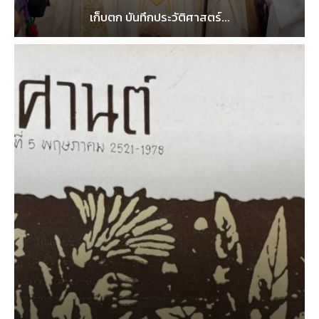
เก็บตก บันทึกประวัติศาสตร์...