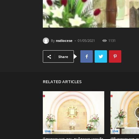
-
By
nsdiocese
01/05/2021
1131
Share
RELATED ARTICLES
Live
Live