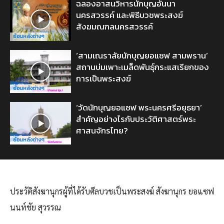
ฉลองอาสนวิหารนักบุญอันนา
นครสวรรค์ และพิธีบวชพระสงฆ์
สังฆมณฑลนครสวรรค์
ย้อนหลังต่างๆ
‘สามเณราลัยนักบุญยอแซฟ สามพราน’
สถานบ่มเพาะเมล็ดพันธุ์กระแสเรียกของ
การเป็นพระสงฆ์
ย้อนหลังต่างๆ
‘วัดนักบุญยอแซฟ พระนครศรีอยุธยา’
สำคัญอย่างไรกับประวัติศาสตร์พระ
ศาสนจักรไทย?
ย้อนหลังต่างๆ
ประวัติสังฆานุกรผู้ที่ได้รับศีลบวชเป็นพระสงฆ์ สังฆานุกร ยอแซฟ
นนท์ชัย สุวรรณ