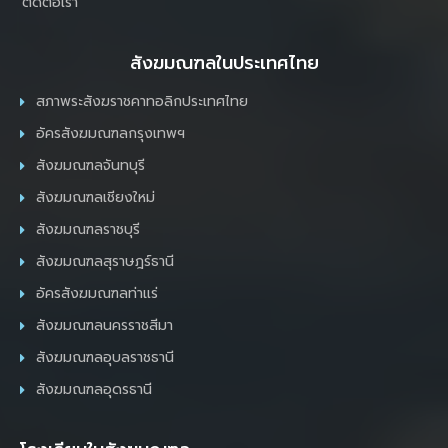
ติดต่อเรา
สังฆมณฑลในประเทศไทย
สภาพระสังฆราชคาทอลิกประเทศไทย
อัครสังฆมณฑลกรุงเทพฯ
สังฆมณฑลจันทบุรี
สังฆมณฑลเชียงใหม่
สังฆมณฑลราชบุรี
สังฆมณฑลสุราษฎร์ธานี
อัครสังฆมณฑลท่าแร่
สังฆมณฑลนครราชสีมา
สังฆมณฑลอุบลราชธานี
สังฆมณฑลอุดรธานี