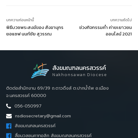
บทความก่อนหน้านี้
บทความถัดไป
พิธีบวชพระสงฆ์ของ สังฆานุกร
ช่วงกิจกรรมค่ำ ค่ายเยาวชน
ยอแซฟ นนท์ชัย สุวรรณ
ออนไลน์ 2021
สังฆมณฑลนครสวรรค์
Nakhonsawan Diocese
ติดต่อสำนักงาน 69/39 ถ.ดาวดึงส์ ต.ปากน้ำโพ อ.เมือง
จ.นครสวรรค์ 60000
056-050997
nsdiosecretary@gmail.com
สังฆมณฑลนครสวรรค์
สื่อมวลชนคาทอลิก สังฆมณฑลนครสวรรค์