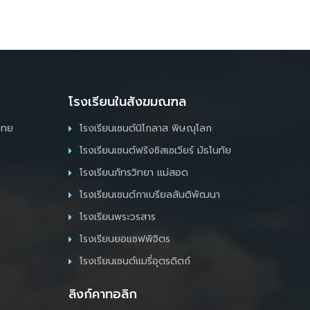
โรงเรียนในสังฆมณฑล
ไทย
โรงเรียนเซนต์นิโกลาส พิษณุโลก
โรงเรียนเซนต์ฟรังซิสเซเวียร์ มัธโนทัย
โรงเรียนภัทรวิทยา แม่สอด
โรงเรียนเซนต์กาเบรียลสันติพัฒนา
โรงเรียนพระวรสาร
โรงเรียนยอแซฟพิจิตร
โรงเรียนเซนต์แมรี่อุตรดิตถ์
ลิงก์คาทอลิก