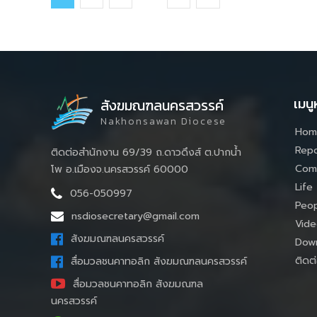
เมนู
สังฆมณฑลนครสวรรค์
Nakhonsawan Diocese
Hom
Repo
ติดต่อสำนักงาน 69/39 ถ.ดาวดึงส์ ต.ปากน้ำ
Com
โพ อ.เมืองจ.นครสวรรค์ 60000
Life
056-050997
Peop
nsdiosecretary@gmail.com
Vide
สังฆมณฑลนครสวรรค์
Down
ติดต่
สื่อมวลชนคาทอลิก สังฆมณฑลนครสวรรค์
สื่อมวลชนคาทอลิก สังฆมณฑล
นครสวรรค์