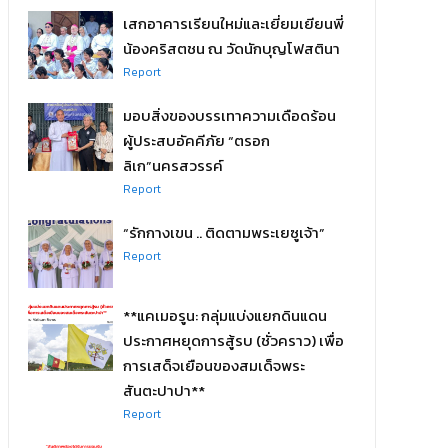
เสกอาคารเรียนใหม่และเยี่ยมเยียนพี่
น้องคริสตชน ณ วัดนักบุญโฟสตินา
Report
มอบสิ่งของบรรเทาความเดือดร้อน
ผู้ประสบอัคคีภัย “ตรอก
ลิเก”นครสวรรค์
Report
“รักกางเขน .. ติดตามพระเยซูเจ้า”
Report
**แคเมอรูน: กลุ่มแบ่งแยกดินแดน
ประกาศหยุดการสู้รบ (ชั่วคราว) เพื่อ
การเสด็จเยือนของสมเด็จพระ
สันตะปาปา**
Report