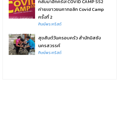
กลับมาอีกครั้ง! COVID CAMP SS2
ค่ายเยาวชนคาทอลิก Covid Camp
ครั้งที่ 2
ศิษย์พระคริสต์
สุขสันต์วันครอบครัว สำนักมิสซัง
นครสวรรค์
ศิษย์พระคริสต์