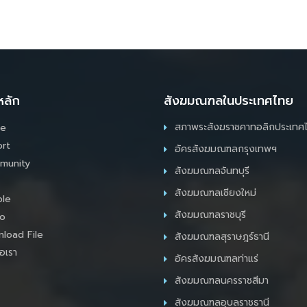
หลัก
สังฆมณฑลในประเทศไทย
สภาพระสังฆราชคาทอลิกประเทศ
e
rt
อัครสังฆมณฑลกรุงเทพฯ
munity
สังฆมณฑลจันทบุรี
สังฆมณฑลเชียงใหม่
le
สังฆมณฑลราชบุรี
o
load File
สังฆมณฑลสุราษฎร์ธานี
อเรา
อัครสังฆมณฑลท่าแร่
สังฆมณฑลนครราชสีมา
สังฆมณฑลอุบลราชธานี