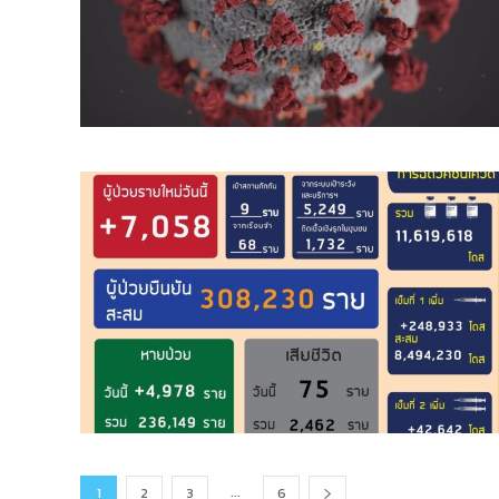
...
1
2
3
6