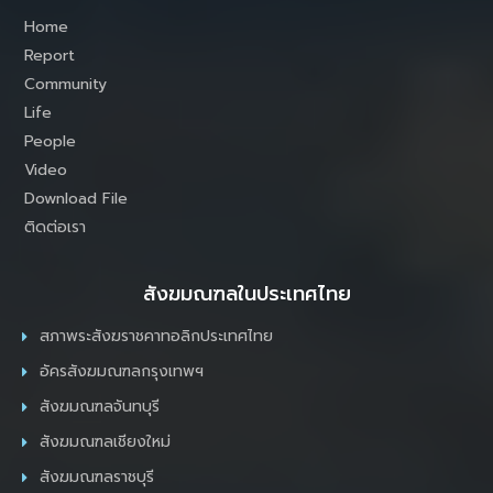
Home
Report
Community
Life
People
Video
Download File
ติดต่อเรา
สังฆมณฑลในประเทศไทย
สภาพระสังฆราชคาทอลิกประเทศไทย
อัครสังฆมณฑลกรุงเทพฯ
สังฆมณฑลจันทบุรี
สังฆมณฑลเชียงใหม่
สังฆมณฑลราชบุรี