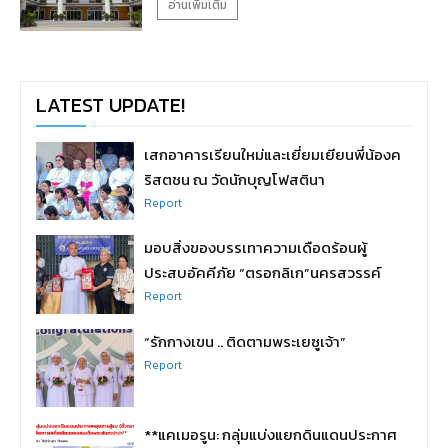
อ่านเพิ่มเติม
LATEST UPDATE!
เสกอาคารเรียนใหม่และเยี่ยมเยียนพี่น้องค
ริสตชน ณ วัดนักบุญโฟสตินา
Report
มอบสิ่งของบรรเทาความเดือดร้อนผู้
ประสบอัคคีภัย “ตรอกลิเก”นครสวรรค์
Report
“รักกางเขน .. ติดตามพระเยซูเจ้า”
Report
**แคเมอรูน: กลุ่มแบ่งแยกดินแดนประกาศ