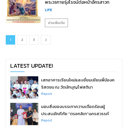
พระวรกายรุ่งโรจน์ต่อหน้าอัครสาวก
LIFE
อ่านเพิ่มเติม
1
2
3
LATEST UPDATE!
เสกอาคารเรียนใหม่และเยี่ยมเยียนพี่น้องค
ริสตชน ณ วัดนักบุญโฟสตินา
Report
มอบสิ่งของบรรเทาความเดือดร้อนผู้
ประสบอัคคีภัย “ตรอกลิเก”นครสวรรค์
Report