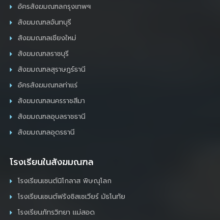
อัครสังฆมณฑลกรุงเทพฯ
สังฆมณฑลจันทบุรี
สังฆมณฑลเชียงใหม่
สังฆมณฑลราชบุรี
สังฆมณฑลสุราษฎร์ธานี
อัครสังฆมณฑลท่าแร่
สังฆมณฑลนครราชสีมา
สังฆมณฑลอุบลราชธานี
สังฆมณฑลอุดรธานี
โรงเรียนในสังฆมณฑล
โรงเรียนเซนต์นิโกลาส พิษณุโลก
โรงเรียนเซนต์ฟรังซิสเซเวียร์ มัธโนทัย
โรงเรียนภัทรวิทยา แม่สอด