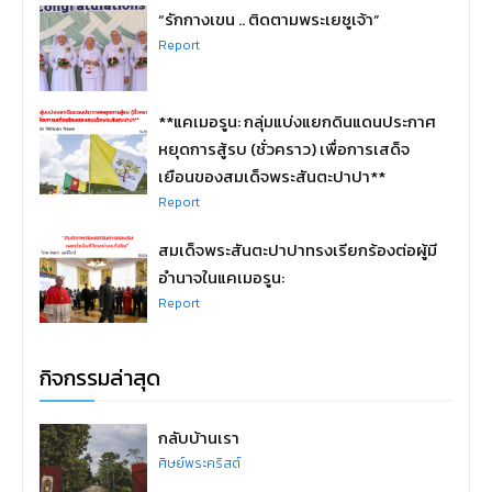
“รักกางเขน .. ติดตามพระเยซูเจ้า”
Report
**แคเมอรูน: กลุ่มแบ่งแยกดินแดนประกาศ
หยุดการสู้รบ (ชั่วคราว) เพื่อการเสด็จ
เยือนของสมเด็จพระสันตะปาปา**
Report
สมเด็จพระสันตะปาปาทรงเรียกร้องต่อผู้มี
อำนาจในแคเมอรูน:
Report
กิจกรรมล่าสุด
กลับบ้านเรา
ศิษย์พระคริสต์