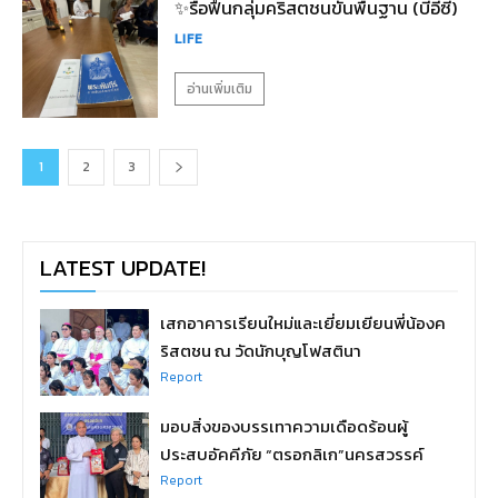
✨รื้อฟื้นกลุ่มคริสตชนขั้นพื้นฐาน (บีอีซี)
LIFE
อ่านเพิ่มเติม
1
2
3
LATEST UPDATE!
เสกอาคารเรียนใหม่และเยี่ยมเยียนพี่น้องค
ริสตชน ณ วัดนักบุญโฟสตินา
Report
มอบสิ่งของบรรเทาความเดือดร้อนผู้
ประสบอัคคีภัย “ตรอกลิเก”นครสวรรค์
Report