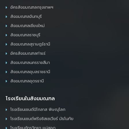
อัครสังฆมณฑลกรุงเทพฯ
สังฆมณฑลจันทบุรี
สังฆมณฑลเชียงใหม่
สังฆมณฑลราชบุรี
สังฆมณฑลสุราษฎร์ธานี
อัครสังฆมณฑลท่าแร่
สังฆมณฑลนครราชสีมา
สังฆมณฑลอุบลราชธานี
สังฆมณฑลอุดรธานี
โรงเรียนในสังฆมณฑล
โรงเรียนเซนต์นิโกลาส พิษณุโลก
โรงเรียนเซนต์ฟรังซิสเซเวียร์ มัธโนทัย
โรงเรียนภัทรวิทยา แม่สอด