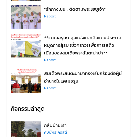
“รักกางเขน .. ติดตามพระเยซูเจ้า”
Report
**แคเมอรูน: กลุ่มแบ่งแยกดินแดนประกาศ
หยุดการสู้รบ (ชั่วคราว) เพื่อการเสด็จ
เยือนของสมเด็จพระสันตะปาปา**
Report
สมเด็จพระสันตะปาปาทรงเรียกร้องต่อผู้มี
อำนาจในแคเมอรูน:
Report
กิจกรรมล่าสุด
กลับบ้านเรา
ศิษย์พระคริสต์