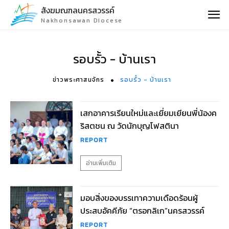
สังฆมณฑลนครสวรรค์
Nakhonsawan Diocese
รอบรั้ว - บ้านเรา
ข่าวพระศาสนจักร
รอบรั้ว - บ้านเรา
เสกอาคารเรียนใหม่และเยี่ยมเยียนพี่น้องค
ริสตชน ณ วัดนักบุญโฟสตินา
REPORT
อ่านเพิ่มเติม
มอบสิ่งของบรรเทาความเดือดร้อนผู้
ประสบอัคคีภัย “ตรอกลิเก”นครสวรรค์
REPORT