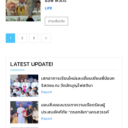
แซฟ พิจิตร”
LIFE
อ่านเพิ่มเติม
1
2
3
LATEST UPDATE!
เสกอาคารเรียนใหม่และเยี่ยมเยียนพี่น้องค
ริสตชน ณ วัดนักบุญโฟสตินา
Report
มอบสิ่งของบรรเทาความเดือดร้อนผู้
ประสบอัคคีภัย “ตรอกลิเก”นครสวรรค์
Report