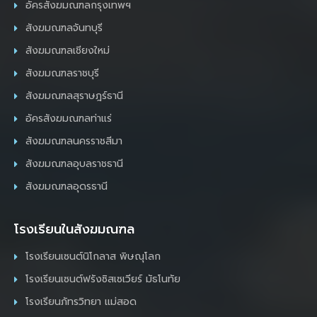
อัครสังฆมณฑลกรุงเทพฯ
สังฆมณฑลจันทบุรี
สังฆมณฑลเชียงใหม่
สังฆมณฑลราชบุรี
สังฆมณฑลสุราษฎร์ธานี
อัครสังฆมณฑลท่าแร่
สังฆมณฑลนครราชสีมา
สังฆมณฑลอุบลราชธานี
สังฆมณฑลอุดรธานี
โรงเรียนในสังฆมณฑล
โรงเรียนเซนต์นิโกลาส พิษณุโลก
โรงเรียนเซนต์ฟรังซิสเซเวียร์ มัธโนทัย
โรงเรียนภัทรวิทยา แม่สอด