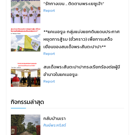
“รักกางเขน .. ติดตามพระเยซูเจ้า”
Report
**แคเมอรูน: กลุ่มแบ่งแยกดินแดนประกาศ
หยุดการสู้รบ (ชั่วคราว) เพื่อการเสด็จ
เยือนของสมเด็จพระสันตะปาปา**
Report
สมเด็จพระสันตะปาปาทรงเรียกร้องต่อผู้มี
อำนาจในแคเมอรูน:
Report
กิจกรรมล่าสุด
กลับบ้านเรา
ศิษย์พระคริสต์