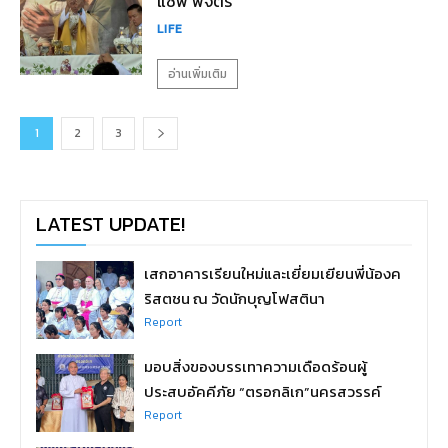
แซฟ พิจิตร”
LIFE
อ่านเพิ่มเติม
1
2
3
LATEST UPDATE!
เสกอาคารเรียนใหม่และเยี่ยมเยียนพี่น้องค
ริสตชน ณ วัดนักบุญโฟสตินา
Report
มอบสิ่งของบรรเทาความเดือดร้อนผู้
ประสบอัคคีภัย “ตรอกลิเก”นครสวรรค์
Report