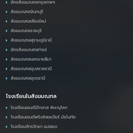
อัครสังฆมณฑลกรุงเทพฯ
สังฆมณฑลจันทบุรี
สังฆมณฑลเชียงใหม่
สังฆมณฑลราชบุรี
สังฆมณฑลสุราษฎร์ธานี
อัครสังฆมณฑลท่าแร่
สังฆมณฑลนครราชสีมา
สังฆมณฑลอุบลราชธานี
สังฆมณฑลอุดรธานี
โรงเรียนในสังฆมณฑล
โรงเรียนเซนต์นิโกลาส พิษณุโลก
โรงเรียนเซนต์ฟรังซิสเซเวียร์ มัธโนทัย
โรงเรียนภัทรวิทยา แม่สอด