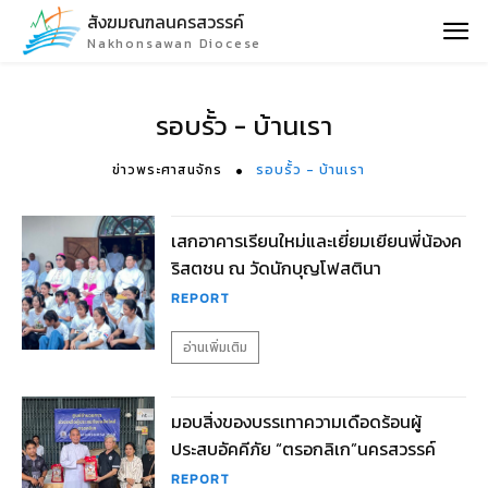
สังฆมณฑลนครสวรรค์
Nakhonsawan Diocese
รอบรั้ว - บ้านเรา
ข่าวพระศาสนจักร
รอบรั้ว - บ้านเรา
เสกอาคารเรียนใหม่และเยี่ยมเยียนพี่น้องค
ริสตชน ณ วัดนักบุญโฟสตินา
REPORT
อ่านเพิ่มเติม
มอบสิ่งของบรรเทาความเดือดร้อนผู้
ประสบอัคคีภัย “ตรอกลิเก”นครสวรรค์
REPORT