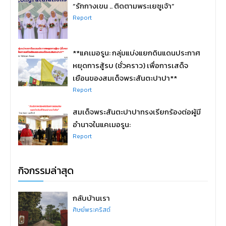
“รักกางเขน .. ติดตามพระเยซูเจ้า”
Report
**แคเมอรูน: กลุ่มแบ่งแยกดินแดนประกาศ
หยุดการสู้รบ (ชั่วคราว) เพื่อการเสด็จ
เยือนของสมเด็จพระสันตะปาปา**
Report
สมเด็จพระสันตะปาปาทรงเรียกร้องต่อผู้มี
อำนาจในแคเมอรูน:
Report
กิจกรรมล่าสุด
กลับบ้านเรา
ศิษย์พระคริสต์