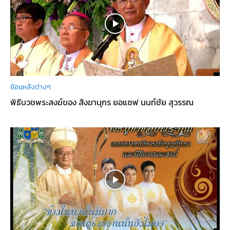
ย้อนหลังต่างๆ
พิธีบวชพระสงฆ์ของ สังฆานุกร ยอแซฟ นนท์ชัย สุวรรณ