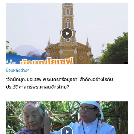
ย้อนหลังต่างๆ
‘วัดนักบุญยอแซฟ พระนครศรีอยุธยา’ สำคัญอย่างไรกับ
ประวัติศาสตร์พระศาสนจักรไทย?