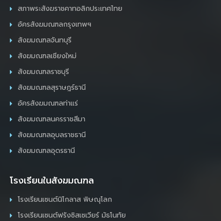
สภาพระสังฆราชคาทอลิกประเทศไทย
อัครสังฆมณฑลกรุงเทพฯ
สังฆมณฑลจันทบุรี
สังฆมณฑลเชียงใหม่
สังฆมณฑลราชบุรี
สังฆมณฑลสุราษฎร์ธานี
อัครสังฆมณฑลท่าแร่
สังฆมณฑลนครราชสีมา
สังฆมณฑลอุบลราชธานี
สังฆมณฑลอุดรธานี
โรงเรียนในสังฆมณฑล
โรงเรียนเซนต์นิโกลาส พิษณุโลก
โรงเรียนเซนต์ฟรังซิสเซเวียร์ มัธโนทัย