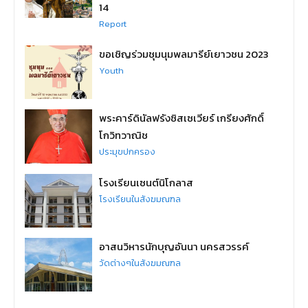
14
Report
ขอเชิญร่วมชุมนุมพลมารีย์เยาวชน 2023
Youth
พระคาร์ดินัลฟรังซิสเซเวียร์ เกรียงศักดิ์
โกวิทวาณิช
ประมุขปกครอง
โรงเรียนเซนต์นิโกลาส
โรงเรียนในสังฆมณฑล
อาสนวิหารนักบุญอันนา นครสวรรค์
วัดต่างๆในสังฆมณฑล