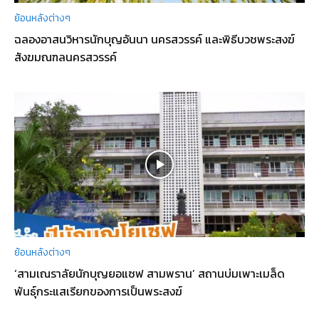
ย้อนหลังต่างๆ
ฉลองอาสนวิหารนักบุญอันนา นครสวรรค์ และพิธีบวชพระสงฆ์
สังฆมณฑลนครสวรรค์
ย้อนหลังต่างๆ
‘สามเณราลัยนักบุญยอแซฟ สามพราน’ สถานบ่มเพาะเมล็ด
พันธุ์กระแสเรียกของการเป็นพระสงฆ์