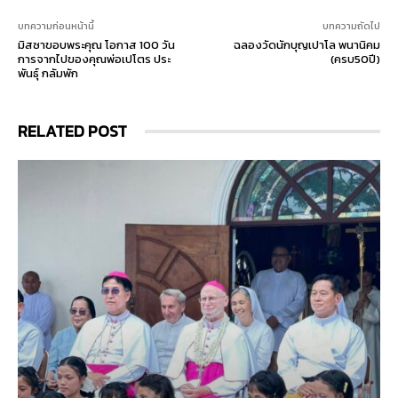
บทความก่อนหน้านี้
บทความถัดไป
มิสซาขอบพระคุณ โอกาส 100 วัน
ฉลองวัดนักบุญเปาโล พนานิคม
การจากไปของคุณพ่อเปโตร ประ
(ครบ50ปี)
พันธุ์ กลัมพัก
RELATED POST