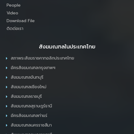
People
Video
Download File
ติดต่อเรา
สังฆมณฑลในประเทศไทย
สภาพระสังฆราชคาทอลิกประเทศไทย
อัครสังฆมณฑลกรุงเทพฯ
สังฆมณฑลจันทบุรี
สังฆมณฑลเชียงใหม่
สังฆมณฑลราชบุรี
สังฆมณฑลสุราษฎร์ธานี
อัครสังฆมณฑลท่าแร่
สังฆมณฑลนครราชสีมา