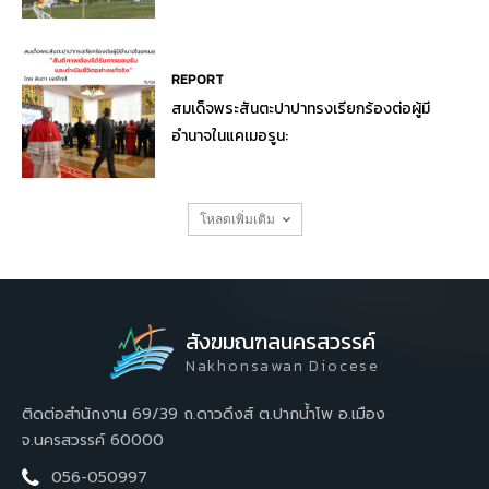
REPORT
สมเด็จพระสันตะปาปาทรงเรียกร้องต่อผู้มี
อำนาจในแคเมอรูน:
โหลดเพิ่มเติม
สังฆมณฑลนครสวรรค์
Nakhonsawan Diocese
ติดต่อสำนักงาน 69/39 ถ.ดาวดึงส์ ต.ปากน้ำโพ อ.เมือง
จ.นครสวรรค์ 60000
056-050997