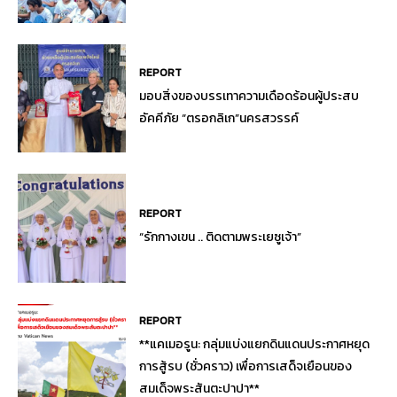
REPORT
มอบสิ่งของบรรเทาความเดือดร้อนผู้ประสบ
อัคคีภัย “ตรอกลิเก”นครสวรรค์
REPORT
“รักกางเขน .. ติดตามพระเยซูเจ้า”
REPORT
**แคเมอรูน: กลุ่มแบ่งแยกดินแดนประกาศหยุด
การสู้รบ (ชั่วคราว) เพื่อการเสด็จเยือนของ
สมเด็จพระสันตะปาปา**