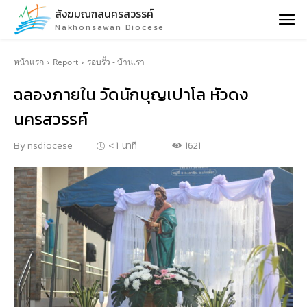
สังฆมณฑลนครสวรรค์
Nakhonsawan Diocese
หน้าแรก
Report
รอบรั้ว - บ้านเรา
ฉลองภายใน วัดนักบุญเปาโล หัวดง
นครสวรรค์
1621
By
nsdiocese
< 1
นาที