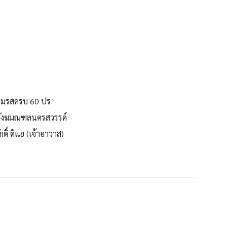
ตสมรสครบ 60 ปร
 สังฆมณฑลนครสวรรค์
ิ์ ดิแฮ (เจ้าอาวาส)