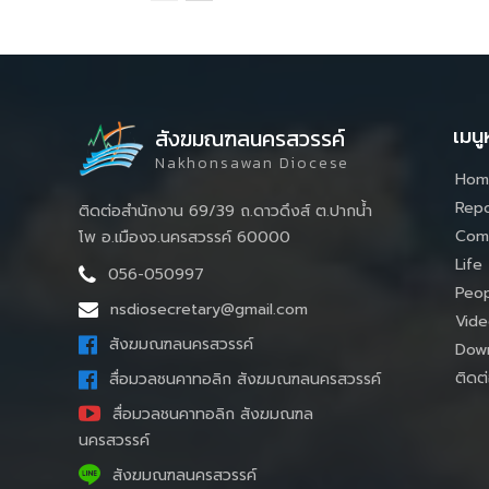
เมนู
สังฆมณฑลนครสวรรค์
Nakhonsawan Diocese
Hom
Repo
ติดต่อสำนักงาน 69/39 ถ.ดาวดึงส์ ต.ปากน้ำ
Com
โพ อ.เมืองจ.นครสวรรค์ 60000
Life
056-050997
Peop
nsdiosecretary@gmail.com
Vide
สังฆมณฑลนครสวรรค์
Down
ติดต่
สื่อมวลชนคาทอลิก สังฆมณฑลนครสวรรค์
สื่อมวลชนคาทอลิก สังฆมณฑล
นครสวรรค์
สังฆมณฑลนครสวรรค์