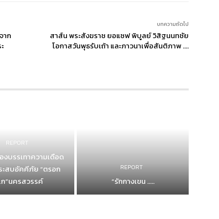
บทความถัดไป
จาก
สาส์น พระสังฆราช ยอแซฟ พิบูลย์ วิสิฐนนทชัย
ระ
โอกาสวันพุธรับเถ้า และภาวนาเพื่อสันติภาพ ….
REPORT
ของบรรเทาความเดือด
REPORT
ประสบอัคคีภัย “ตรอก
ิเก”นครสวรรค์
“รักกางเขน .....