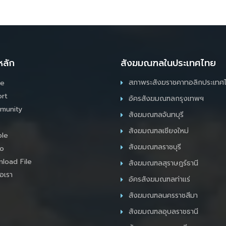
หลัก
สังฆมณฑลในประเทศไทย
สภาพระสังฆราชคาทอลิกประเทศ
e
rt
อัครสังฆมณฑลกรุงเทพฯ
munity
สังฆมณฑลจันทบุรี
สังฆมณฑลเชียงใหม่
le
สังฆมณฑลราชบุรี
o
load File
สังฆมณฑลสุราษฎร์ธานี
อเรา
อัครสังฆมณฑลท่าแร่
สังฆมณฑลนครราชสีมา
สังฆมณฑลอุบลราชธานี