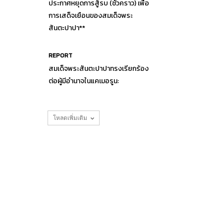
ประกาศหยุดการสู้รบ (ชั่วคราว) เพื่อ
การเสด็จเยือนของสมเด็จพระ
สันตะปาปา**
REPORT
สมเด็จพระสันตะปาปาทรงเรียกร้อง
ต่อผู้มีอำนาจในแคเมอรูน:
โหลดเพิ่มเติม