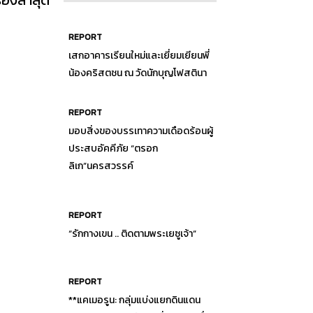
รื่องล่าสุด
REPORT
เสกอาคารเรียนใหม่และเยี่ยมเยียนพี่
น้องคริสตชน ณ วัดนักบุญโฟสตินา
REPORT
มอบสิ่งของบรรเทาความเดือดร้อนผู้
ประสบอัคคีภัย “ตรอก
ลิเก”นครสวรรค์
REPORT
“รักกางเขน .. ติดตามพระเยซูเจ้า”
REPORT
**แคเมอรูน: กลุ่มแบ่งแยกดินแดน