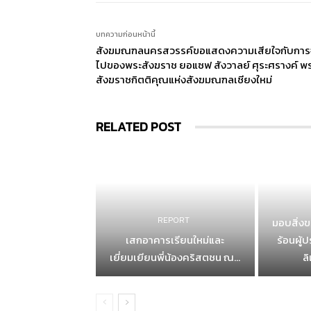
บทความก่อนหน้านี้
สังฆมณฑลนครสวรรค์ขอแสดงความเสียใจกับการ
ไปของพระสังฆราช ยอแซฟ สังวาลย์ ศุระศรางค์ พ
สังฆราชกิตติคุณแห่งสังฆมณฑลเชียงใหม่
RELATED POST
REPORT
มอบสิ่ง
เสกอาคารเรียนใหม่และ
ร้อนผู้
เยี่ยมเยียนพี่น้องคริสตชน ณ...
ล