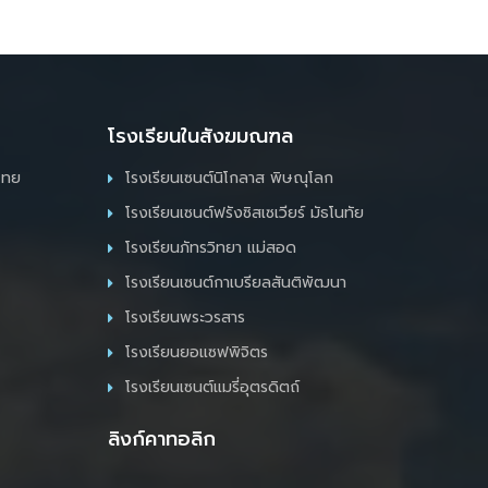
โรงเรียนในสังฆมณฑล
ไทย
โรงเรียนเซนต์นิโกลาส พิษณุโลก
โรงเรียนเซนต์ฟรังซิสเซเวียร์ มัธโนทัย
โรงเรียนภัทรวิทยา แม่สอด
โรงเรียนเซนต์กาเบรียลสันติพัฒนา
โรงเรียนพระวรสาร
โรงเรียนยอแซฟพิจิตร
โรงเรียนเซนต์แมรี่อุตรดิตถ์
ลิงก์คาทอลิก