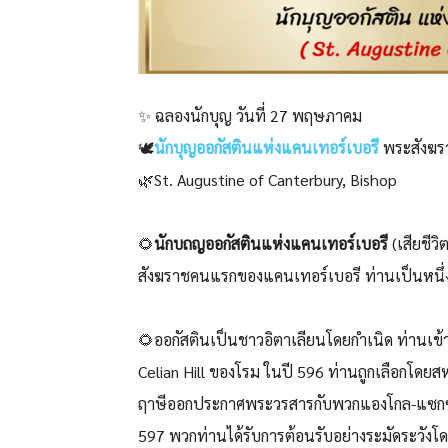
✨ ฉลองนักบุญ วันที่ 27 พฤษภาคม
🕊️
นักบุญออกัสตินแห่งแคนเทอร์เบอรี
พระสังฆร
🌿St. Augustine of Canterbury, Bishop
🌻
นักบถญออกัสตินแห่งแคนเทอร์เบอรี
(เสียชีว
สังฆราชคนแรกของแคนเทอร์เบอรี ท่านเป็นหนึ่ง
🌻ออกัสตินเป็นชาวอิตาเลียนโดยกำเนิด ท่านเข้
Celian Hill ของโรม ในปี 596 ท่านถูกเลือกโ
ฤาษีออกประกาศพระวรสารกับพวกแองโกล-แซกซันใ
597 พวกท่านได้รับการต้อนรับอย่างระมัดระวังโดย