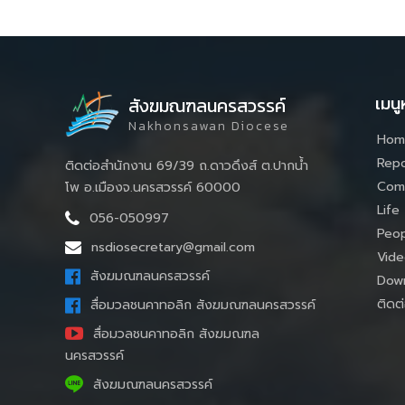
เมนู
สังฆมณฑลนครสวรรค์
Nakhonsawan Diocese
Hom
Repo
ติดต่อสำนักงาน 69/39 ถ.ดาวดึงส์ ต.ปากน้ำ
Com
โพ อ.เมืองจ.นครสวรรค์ 60000
Life
056-050997
Peop
nsdiosecretary@gmail.com
Vide
สังฆมณฑลนครสวรรค์
Down
ติดต่
สื่อมวลชนคาทอลิก สังฆมณฑลนครสวรรค์
สื่อมวลชนคาทอลิก สังฆมณฑล
นครสวรรค์
สังฆมณฑลนครสวรรค์