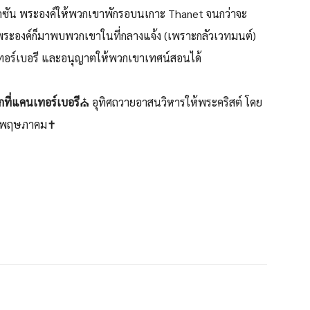
กซัน พระองค์ให้พวกเขาพักรอบนเกาะ Thanet จนกว่าจะ
ด พระองค์ก็มาพบพวกเขาในที่กลางแจ้ง (เพราะกลัวเวทมนต์)
เทอร์เบอรี และอนุญาตให้พวกเขาเทศน์สอนได้
ที่แคนเทอร์เบอรี
⛪ อุทิศถวายอาสนวิหารให้พระคริสต์ โดย
26 พฤษภาคม✝️