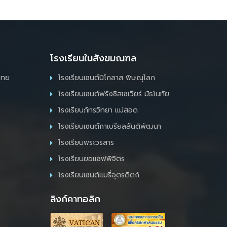
โรงเรียนในสังฆมณฑล
ไทย
โรงเรียนเซนต์นิโกลาส พิษณุโลก
โรงเรียนเซนต์ฟรังซิสเซเวียร์ มัธโนทัย
โรงเรียนภัทรวิทยา แม่สอด
โรงเรียนเซนต์กาเบรียลสันติพัฒนา
โรงเรียนพระวรสาร
โรงเรียนยอแซฟพิจิตร
โรงเรียนเซนต์แมรี่อุตรดิตถ์
ลิงก์คาทอลิก