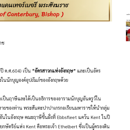
าช
ิตปี ค.ศ.604) เป็น
“อัครสาวกแห่งอังกฤษ”
และเป็นอัคร
ในนักบุญองค์อุปถัมภ์ของอังกฤษด้วย
าเป็นฤาษีและได้เป็นอธิการของอารามนักบุญอันดรูว์ใน
ดยสหายของท่าน พระสันตะปาปาเกรกอเรียนมหาราชให้นำกลุ่ม
นอังกฤษ คณะฤาษีขึ้นฝั่งที่ Ebbsfleet แคว้น Kent ในปี
กษัตริย์แห่ง Kent คือพระเจ้า Ethelbert ซึ่งเป็นผู้ครองดิน