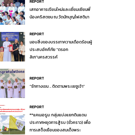
REPORT
เสกอาคารเรียนใหม่และเยี่ยมเยียนพี่
น้องคริสตชน ณ วัดนักบุญโฟสตินา
REPORT
มอบสิ่งของบรรเทาความเดือดร้อนผู้
ประสบอัคคีภัย “ตรอก
ลิเก”นครสวรรค์
REPORT
“รักกางเขน .. ติดตามพระเยซูเจ้า”
REPORT
**แคเมอรูน: กลุ่มแบ่งแยกดินแดน
ประกาศหยุดการสู้รบ (ชั่วคราว) เพื่อ
การเสด็จเยือนของสมเด็จพระ