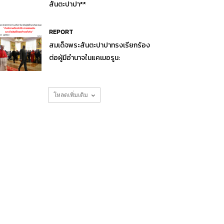
สันตะปาปา**
REPORT
สมเด็จพระสันตะปาปาทรงเรียกร้อง
ต่อผู้มีอำนาจในแคเมอรูน:
โหลดเพิ่มเติม