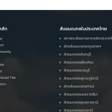
หลัก
สังฆมณฑลในประเทศไทย
สภาพระสังฆราชคาทอลิกประเทศ
e
rt
อัครสังฆมณฑลกรุงเทพฯ
munity
สังฆมณฑลจันทบุรี
สังฆมณฑลเชียงใหม่
le
สังฆมณฑลราชบุรี
o
load File
สังฆมณฑลสุราษฎร์ธานี
อเรา
อัครสังฆมณฑลท่าแร่
สังฆมณฑลนครราชสีมา
สังฆมณฑลอุบลราชธานี
สังฆมณฑลอุดรธานี