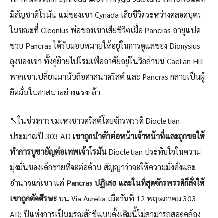
มีสัญชาติโรมัน แม่ของเขา Cyriada เสียชีวิตระหว่างคลอดบุตร
ในขณะที่ Cleonius พ่อของเขาเสียชีวิตเมื่อ Pancras อายุแปด
ขวบ Pancras ได้รับมอบหมายให้อยู่ในการดูแลของ Dionysius
ลุงของเขา ทั้งคู่ย้ายไปโรมเพื่ออาศัยอยู่ในวิลล่าบน Caelian Hill
พวกเขาเปลี่ยนมานับถือศาสนาคริสต์ และ Pancras กลายเป็นผู้
ยึดมั่นในศาสนาอย่างแรงกล้า
🔨ในช่วงการข่มเหงชาวคริสต์โดยจักรพรรดิ Diocletian
ประมาณปี 303 AD
เขาถูกนำตัวต่อหน้าเจ้าหน้าที่และถูกขอให้
ทำการบูชายัญต่อเทพเจ้าโรมัน
Diocletian ประทับใจในความ
มุ่งมั่นของเด็กชายที่จะต่อต้าน สัญญาว่าจะให้ความมั่งคั่งและ
อำนาจแก่เขา แต่
Pancras ปฏิเสธ และในที่สุดจักรพรรดิก็สั่งให้
เขาถูกตัดศีรษะ
บน Via Aurelia เมื่อวันที่ 12 พฤษภาคม 303
AD; ปีแห่งการเป็นมรณสักขีแบบดั้งเดิมนี้ไม่สามารถสอดคล้อง