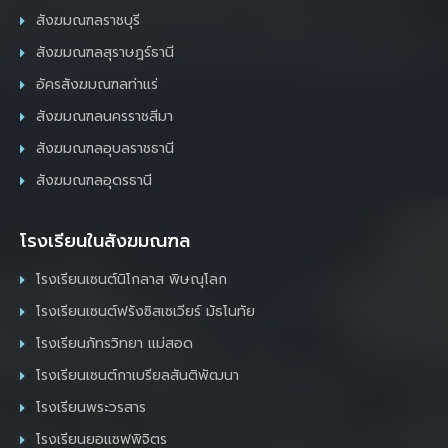
สังฆมณฑลราชบุรี
สังฆมณฑลสุราษฎร์ธานี
อัครสังฆมณฑลท่าแร่
สังฆมณฑลนครราชสีมา
สังฆมณฑลอุบลราชธานี
สังฆมณฑลอุดรธานี
โรงเรียนในสังฆมณฑล
โรงเรียนเซนต์นิโกลาส พิษณุโลก
โรงเรียนเซนต์ฟรังซิสเซเวียร์ มัธโนทัย
โรงเรียนภัทรวิทยา แม่สอด
โรงเรียนเซนต์กาเบรียลสันติพัฒนา
โรงเรียนพระวรสาร
โรงเรียนยอแซฟพิจิตร