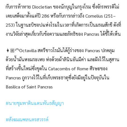
กับการท้าทาย Diocletian ของนักบุญในกรุงโรม ซึ่งจักรพรรดิไม่
เคยเสด็จมาตั้งแต่ปี 286 หรือกับการกล่าวถึง Cornelius (251–
253) ในฐานะบิชอปแห่งโรมในเวลาที่เกิดการเป็นมรณสักขี ดังที่
งานวิจัยล่าสุดเกี่ยวกับข้อความและลัทธิของ Pancras ได้ชี้ให้เห็น
👩🏼‍🦳Octavilla สตรีชาวโรมันได้กู้ร่างของ Pancras ปกคลุม
ด้วยน้ำมันหอมระเหย ห่อด้วยผ้าลินินอันมีค่า และฝังไว้ในสุสาน
ที่สร้างขึ้นใหม่ซึ่งขุดใน Catacombs of Rome ศีรษะของ
Pancras ถูกวางไว้ในที่เก็บพระธาตุซึ่งยังมีอยู่ในปัจจุบันใน
Basilica of Saint Pancras
#นายชุมพาดินแดนพันธสัญญา
#สังฆมณฑลนครสวรรค์