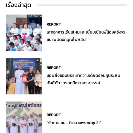
เรื่องล่าสุด
REPORT
เสกอาคารเรียนใหม่และเยี่ยมเยียนพี่น้องคริสต
ชน ณ วัดนักบุญโฟสตินา
REPORT
มอบสิ่งของบรรเทาความเดือดร้อนผู้ประสบ
อัคคีภัย “ตรอกลิเก”นครสวรรค์
REPORT
“รักกางเขน .. ติดตามพระเยซูเจ้า”