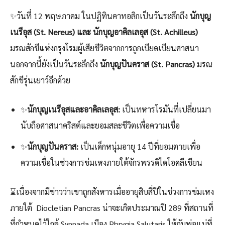
✨วันที่ 12 พฤษภาคม ในปฏิทินคาทอลิกเป็นวันระลึกถึง
นักบุญ
เนรีอุส (St. Nereus)
และ นักบุญอาคิลเลอุส (St. Achilleus)
มรณสักขีแห่งกรุงโรมผู้เสียชีวิตจากการถูกเบียดเบียนศาสนา
นอกจากนี้ยังเป็นวันระลึกถึง
นักบุญปันคราส (St. Pancras)
มรณ
สักขีรุ่นเยาว์อีกด้วย
✨
นักบุญเนรีอุสและอาคิลเลอุส:
เป็นทหารโรมันที่เปลี่ยนมา
นับถือศาสนาคริสต์และยอมสละชีวิตเพื่อความเชื่อ
✨
นักบุญปันคราส:
เป็นเด็กหนุ่มอายุ 14 ปีที่ยอมตายเพื่อ
ความเชื่อในช่วงการข่มเหงภายใต้จักรพรรดิไดโอคลีเชียน
⌛เนื่องจากมีข่าวว่าเขาถูกสังหารเมื่ออายุสิบสี่ปีในช่วงการข่มเหง
ภายใต้ Diocletian Pancras น่าจะเกิดประมาณปี 289 ที่สถานที่
ที่กำหนดไว้ใกล้ Synnada เมือง Phrygia Salutaris ให้กับพ่อแม่ที่