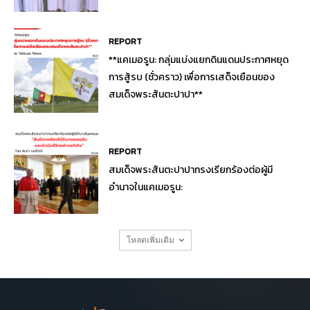
REPORT
**แคเมอรูน: กลุ่มแบ่งแยกดินแดนประกาศหยุด
การสู้รบ (ชั่วคราว) เพื่อการเสด็จเยือนของ
สมเด็จพระสันตะปาปา**
REPORT
สมเด็จพระสันตะปาปาทรงเรียกร้องต่อผู้มี
อำนาจในแคเมอรูน:
โหลดเพิ่มเติม