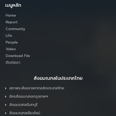
เมนูหลัก
Home
Report
Community
Life
People
Video
Download File
ติดต่อเรา
สังฆมณฑลในประเทศไทย
สภาพระสังฆราชคาทอลิกประเทศไทย
อัครสังฆมณฑลกรุงเทพฯ
สังฆมณฑลจันทบุรี
สังฆมณฑลเชียงใหม่