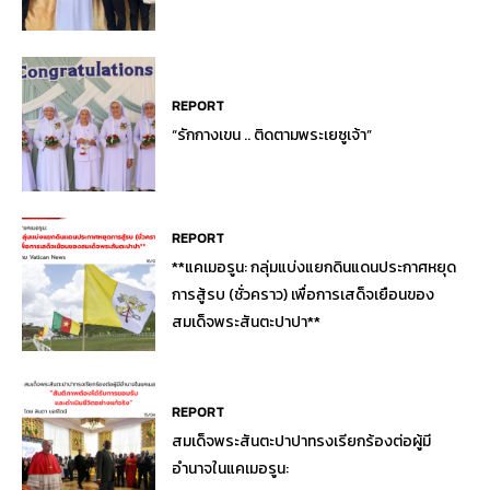
REPORT
“รักกางเขน .. ติดตามพระเยซูเจ้า”
REPORT
**แคเมอรูน: กลุ่มแบ่งแยกดินแดนประกาศหยุด
การสู้รบ (ชั่วคราว) เพื่อการเสด็จเยือนของ
สมเด็จพระสันตะปาปา**
REPORT
สมเด็จพระสันตะปาปาทรงเรียกร้องต่อผู้มี
อำนาจในแคเมอรูน: