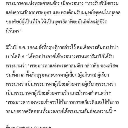
พระมารดาแห่งพระศาสนจักร เมื่อพระนาง “ทรงรับพินัยกรรม
แห่งความรักจากพระบุตร และทรงต้อนรับมนุษย์ทุกคนในบุคคล
ของศิษย์ผู้เป็นที่รัก ให้เป็นบุตรธิดาที่จะบังเกิดใหม่สู่ชีวิต
นิรันดร”
⏳ในปี ค.ศ. 1964 ดังที่กฤษฎีกากล่าวไว้ สมเด็จพระสันตะปาปา
เปาโลที่ 6 “ได้ทรงประกาศให้พระนางพรหมจารีมารีย์ได้รับ
พระนามว่า ‘พระมารดาแห่งพระศาสนจักร กล่าวคือ ของคริสต
ชนทั้งมวล ทั้งสัตบุรุษและบรรดาผู้เลี้ยง (ผู้อภิบาล) ผู้เรียก
พระนางว่าเป็นพระมารดาผู้เปี่ยมด้วยความผู้เรียกพระนางว่า
เป็นพระมารดาผู้เปี่ยมด้วยความรัก และยังทรงกำหนดว่า✝️
‘พระมารดาของพระเจ้าควรได้รับการถวายเกียรติและได้รับการ
วอนขอจากคริสตชนทั้งมวลภายใต้พระนามอันอ่อนหวานนี้’”
ที่มา: Catholic Culture✝️