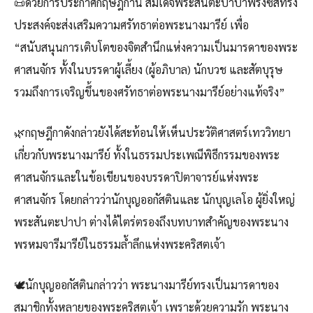
📜ด้วยการประกาศกฤษฎีกานี้ สมเด็จพระสันตะปาปาฟรังซิสทรง
ประสงค์จะส่งเสริมความศรัทธาต่อพระนางมารีย์ เพื่อ
“สนับสนุนการเติบโตของจิตสำนึกแห่งความเป็นมารดาของพระ
ศาสนจักร ทั้งในบรรดาผู้เลี้ยง (ผู้อภิบาล) นักบวช และสัตบุรุษ
รวมถึงการเจริญขึ้นของศรัทธาต่อพระนางมารีย์อย่างแท้จริง”
🌿กฤษฎีกาดังกล่าวยังได้สะท้อนให้เห็นประวัติศาสตร์เทววิทยา
เกี่ยวกับพระนางมารีย์ ทั้งในธรรมประเพณีพิธีกรรมของพระ
ศาสนจักรและในข้อเขียนของบรรดาปิตาจารย์แห่งพระ
ศาสนจักร โดยกล่าวว่านักบุญออกัสตินและ นักบุญเลโอ ผู้ยิ่งใหญ่
พระสันตะปาปา ต่างได้ไตร่ตรองถึงบทบาทสำคัญของพระนาง
พรหมจารีมารีย์ในธรรมล้ำลึกแห่งพระคริสตเจ้า
🕊️นักบุญออกัสตินกล่าวว่า พระนางมารีย์ทรงเป็นมารดาของ
สมาชิกทั้งหลายของพระคริสตเจ้า เพราะด้วยความรัก พระนาง