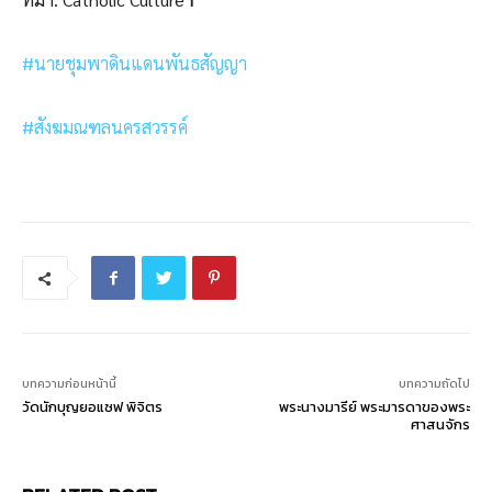
#นายชุมพาดินแดนพันธสัญญา
#สังฆมณฑลนครสวรรค์
บทความก่อนหน้านี้
บทความถัดไป
วัดนักบุญยอแซฟ พิจิตร
พระนางมารีย์ พระมารดาของพระ
ศาสนจักร