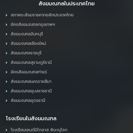
สังฆมณฑลในประเทศไทย
สภาพระสังฆราชคาทอลิกประเทศไทย
อัครสังฆมณฑลกรุงเทพฯ
สังฆมณฑลจันทบุรี
สังฆมณฑลเชียงใหม่
สังฆมณฑลราชบุรี
สังฆมณฑลสุราษฎร์ธานี
อัครสังฆมณฑลท่าแร่
สังฆมณฑลนครราชสีมา
สังฆมณฑลอุบลราชธานี
สังฆมณฑลอุดรธานี
โรงเรียนในสังฆมณฑล
โรงเรียนเซนต์นิโกลาส พิษณุโลก