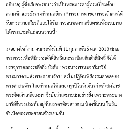
อภิบาล) ผู้ซึ่งเรียกพระนางว่าเป็นพระมารดาผู้ทรงเปี่ยมด้วย
ความรัก และยังทรงกำหนดอีกว่า “พระมารดาของพระเจ้าควรได้
รับการถวายเกียรติและได้รับการวอนขอจากคริสตชนทั้งมวลภาย
ใต้พระนามอันอ่อนหวานนี้”
🌿อย่างไรก็ตาม จนกระทั่งวันที่ 11 กุมภาพันธ์ ค.ศ. 2018 สมณ
กระทรวงเพื่อพิธีกรรมศักดิ์สิทธิ์และระเบียบศีลศักดิ์สิทธิ์ จึงได้
บรรจุการฉลองระลึกถึง บังคับ “พระนางพรหมจารีมารีย์
พระมารดาแห่งพระศาสนจักร” ลงในปฏิทินพิธีกรรมสากลของ
พระศาสนจักร โดยกำหนดให้ฉลองทุกปีในวันจันทร์หลังสมโภช
พระจิตเจ้าเสด็จลงมา ซึ่งนับว่าเหมาะสมอย่างยิ่ง เพราะพระนาง
มารีย์ก็ทรงประทับอยู่กับบรรดาอัครสาวก ณ ห้องชั้นบน ในวัน
กำเนิดของพระศาสนจักรเช่นกัน