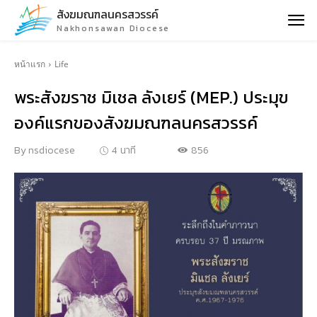
สังฆมณฑลนครสวรรค์
Nakhonsawan Diocese
หน้าแรก
Life
พระสังฆราช มิเชล ลังเยร์ (MEP.) ประมุข
องค์แรกของสังฆมณฑลนครสวรรค์
856
By
nsdiocese
4
นาที