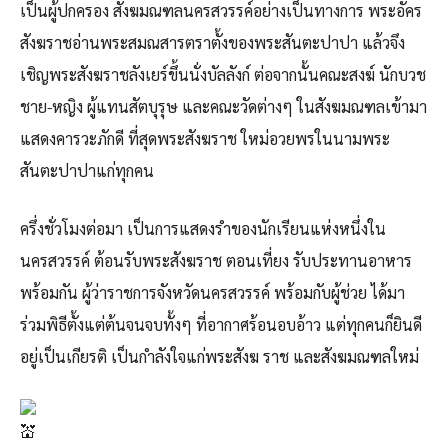
เป็นผู้ปกครอง สังฆมณฑลนครสวรรค์อย่างเป็นทางการ พระอัคร
สังฆราชอ่านพระสมณสารตราตั้งของพระสันตะปาปา แล้วจึง
เชิญพระสังฆราชลังเยร์ขึ้นนั่งบัลลังก์ ต่อจากนั้นคณะสงฆ์ นักบวช
ชาย-หญิง ผู้แทนสัตบุรุษ และคณะวัดต่างๆ ในสังฆมณฑลเข้ามา
แสดงคารวะภักดี ที่สุดพระสังฆราช ใหม่อวยพรในนามพระ
สันตะปาปาแก่ทุกคน
ครึ่งชั่วโมงต่อมา เป็นการแสดงรำของนักเรียนแห่งหนึ่งใน
นครสวรรค์ ต้อนรับพระสังฆราช ตอนเที่ยง รับประทานอาหาร
พร้อมกัน ผู้ว่าราชการจังหวัดนครสวรรค์ พร้อมกับผู้ช่วย ได้มา
ร่วมพิธีตั้งแต่ต้นจนจบทั้งๆ ที่อากาศร้อนอบอ้าว แต่ทุกคนก็ยินดี
อยู่เป็นเกียรติ เป็นกำลังใจแก่พระสังฆ ราช และสังฆมณฑลใหม่