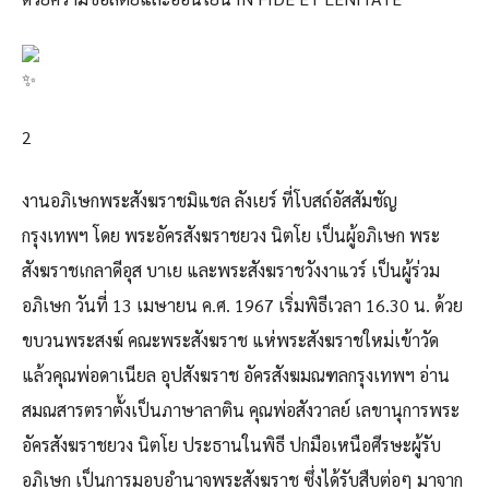
2
งานอภิเษกพระสังฆราชมิแชล ลังเยร์ ที่โบสถ์อัสสัมชัญ
กรุงเทพฯ โดย พระอัครสังฆราชยวง นิตโย เป็นผู้อภิเษก พระ
สังฆราชเกลาดีอุส บาเย และพระสังฆราชวังงาแวร์ เป็นผู้ร่วม
อภิเษก วันที่ 13 เมษายน ค.ศ. 1967 เริ่มพิธีเวลา 16.30 น. ด้วย
ขบวนพระสงฆ์ คณะพระสังฆราช แห่พระสังฆราชใหม่เข้าวัด
แล้วคุณพ่อดาเนียล อุปสังฆราช อัครสังฆมณฑลกรุงเทพฯ อ่าน
สมณสารตราตั้งเป็นภาษาลาติน คุณพ่อสังวาลย์ เลขานุการพระ
อัครสังฆราชยวง นิตโย ประธานในพิธี ปกมือเหนือศีรษะผู้รับ
อภิเษก เป็นการมอบอำนาจพระสังฆราช ซึ่งได้รับสืบต่อๆ มาจาก