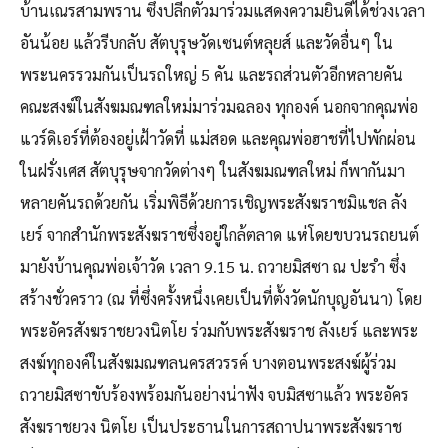
บ้านเณรสามพราน ซึ่งปลีกตัวมาร่วมแสดงความยินดีได้ช่วงเวลา
อันน้อย แล้วรีบกลับ สัตบุรุษวัดเซนต์หลุยส์ และวัดอื่นๆ ใน
พระนครรวมกันเป็นรถใหญ่ 5 คัน และรถส่วนตัวอีกหลายคัน
คณะสงฆ์ในสังฆมณฑลใหม่มาร่วมฉลอง ทุกองค์ นอกจากคุณพ่อ
แวร์ดิเอร์ที่ต้องอยู่เฝ้าวัดที่ แม่สอด และคุณพ่อฮาชที่ไปพักผ่อน
ในฝรั่งเศส สัตบุรุษจากวัดต่างๆ ในสังฆมณฑลใหม่ ก็พากันมา
หลายคันรถด้วยกัน เริ่มพิธีด้วยการเชิญพระสังฆราชมิแชล ลัง
เยร์ จากสำนักพระสังฆราชซึ่งอยู่ใกล้ตลาด แห่โดยขบวนรถยนต์
มายังบ้านคุณพ่อเจ้าวัด เวลา 9.15 น. ถวายมิสซา ณ ปะรำ ซึ่ง
สร้างชั่วคราว (ณ ที่ซึ่งครั้งหนึ่งเคยเป็นที่ตั้งวัดนักบุญอันนา) โดย
พระอัครสังฆราชยวงนิตโย ร่วมกับพระสังฆราช ลังเยร์ และพระ
สงฆ์ทุกองค์ในสังฆมณฑลนครสวรรค์ บางตอนพระสงฆ์ผู้ร่วม
ถวายมิสซาขับร้องพร้อมกันอย่างน่าฟัง จบมิสซาแล้ว พระอัคร
สังฆราชยวง นิตโย เป็นประธานในการสถาปนาพระสังฆราช