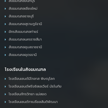
สังฆมณฑลจันทบุรี
สังฆมณฑลเชียงใหม่
สังฆมณฑลราชบุรี
สังฆมณฑลสุราษฎร์ธานี
อัครสังฆมณฑลท่าแร่
สังฆมณฑลนครราชสีมา
สังฆมณฑลอุบลราชธานี
สังฆมณฑลอุดรธานี
โรงเรียนในสังฆมณฑล
โรงเรียนเซนต์นิโกลาส พิษณุโลก
โรงเรียนเซนต์ฟรังซิสเซเวียร์ มัธโนทัย
โรงเรียนภัทรวิทยา แม่สอด
โรงเรียนเซนต์กาเบรียลสันติพัฒนา