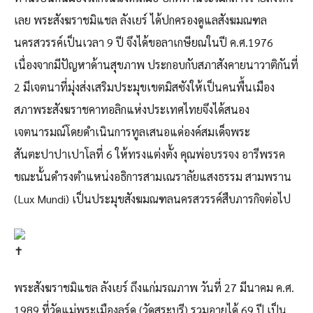
เลย พระสังฆราชมิแชล ลังเยร์ ได้ปกครองดูแลสังฆมณฑล
นครสวรรค์เป็นเวลา 9 ปี จึงได้ขอลาเกษียณในปี ค.ศ.1976
เนื่องจากมีปัญหาด้านสุขภาพ ประกอบกับสภาสังคายนาวาติกันที่
2 มีเจตนาที่มุ่งส่งเสริมประมุขเขตมิสซังให้เป็นคนพื้นเมือง
สภาพระสังฆราชคาทอลิกแห่งประเทศไทยจึงได้สนอง
เจตนารมณ์โดยดำเนินการทูลเสนอแด่องค์สมเด็จพระ
สันตะปาปาเปาโลที่ 6 ให้ทรงแต่งตั้ง คุณพ่อบรรจง อารีพรรค
ขณะนั้นดำรงตำแหน่งอธิการสามเณราลัยแสงธรรม สามพราน
(Lux Mundi) เป็นประมุขสังฆมณฑลนครสวรรค์สืบภารกิจต่อไป
พระสังฆราชมิแชล ลังเยร์ ถึงแก่มรณภาพ วันที่ 27 มีนาคม ค.ศ.
1989 ที่วัดแม่พระเมืองลูร์ด (วัดสระบุรี) รวมอายุได้ 69 ปี เป็น