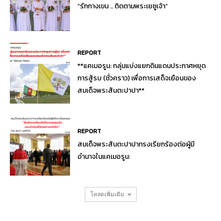
“รักกางเขน .. ติดตามพระเยซูเจ้า”
REPORT
**แคเมอรูน: กลุ่มแบ่งแยกดินแดนประกาศหยุด
การสู้รบ (ชั่วคราว) เพื่อการเสด็จเยือนของ
สมเด็จพระสันตะปาปา**
REPORT
สมเด็จพระสันตะปาปาทรงเรียกร้องต่อผู้มี
อำนาจในแคเมอรูน:
โหลดเพิ่มเติม