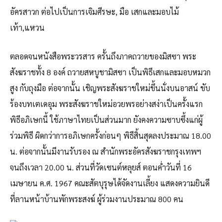
อัครสาวก ต่อไปเป็นการเจิมศีรษะ, มือ เสกและมอบไม้
เท้า,แหวน
ตลอดจนหนังสือพระวรสาร ครั้นถึงภาคถวายของมิสซา พระ
สังฆราชทั้ง 8 องค์ ถวายสหบูชามิสซา เป็นพิธีเสกและมอบหมวก
สูง กับถุงมือ ต่อจากนั้น เชิญพระสังฆราชใหม่ขึ้นนั่งบนอาสน์ ขับ
ร้องบทเตเดอุม พระสังฆราชใหม่อวยพรอย่างสง่าเป็นครั้งแรก
พิธีอภิเษกนี้ ใช้ภาษาไทยเป็นส่วนมาก ยังคงความซาบซึ้งแก่ผู้
ร่วมพิธี ผิดกว่าการอภิเษกครั้งก่อนๆ พิธีสิ้นสุดลงประมาณ 18.00
น. ต่อจากนั้นมีงานรับรอง ณ สำนักพระอัครสังฆราชกรุงเทพฯ
จนถึงเวลา 20.00 น. ส่วนที่วัดเซนต์หลุยส์ ตอนค่ำวันที่ 16
เมษายน ค.ศ. 1967 คณะสัตบุรุษได้จัดงานเลี้ยง แสดงความยินดี
ที่ลานหน้าบ้านพักพระสงฆ์ ผู้ร่วมงานประมาณ 800 คน