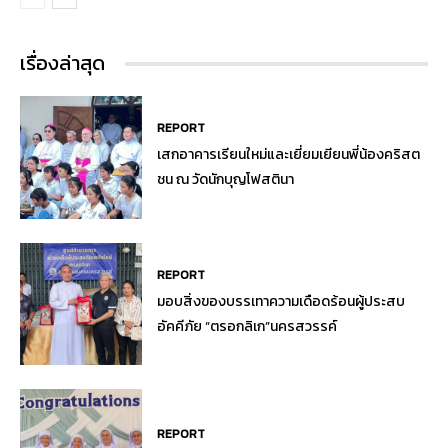
เรื่องล่าสุด
REPORT
เสกอาคารเรียนใหม่และเยี่ยมเยียนพี่น้องคริสต
ชน ณ วัดนักบุญโฟสตินา
REPORT
มอบสิ่งของบรรเทาความเดือดร้อนผู้ประสบ
อัคคีภัย “ตรอกลิเก”นครสวรรค์
REPORT