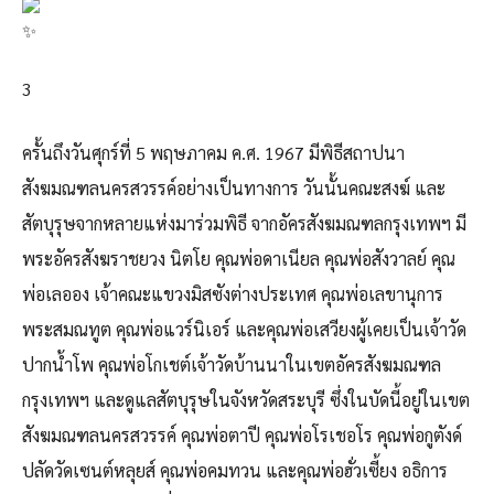
3
ครั้นถึงวันศุกร์ที่ 5 พฤษภาคม ค.ศ. 1967 มีพิธีสถาปนา
สังฆมณฑลนครสวรรค์อย่างเป็นทางการ วันนั้นคณะสงฆ์ และ
สัตบุรุษจากหลายแห่งมาร่วมพิธี จากอัครสังฆมณฑลกรุงเทพฯ มี
พระอัครสังฆราชยวง นิตโย คุณพ่อดาเนียล คุณพ่อสังวาลย์ คุณ
พ่อเลออง เจ้าคณะแขวงมิสซังต่างประเทศ คุณพ่อเลขานุการ
พระสมณทูต คุณพ่อแวร์นิเอร์ และคุณพ่อเสวียงผู้เคยเป็นเจ้าวัด
ปากน้ำโพ คุณพ่อโกเชต์เจ้าวัดบ้านนาในเขตอัครสังฆมณฑล
กรุงเทพฯ และดูแลสัตบุรุษในจังหวัดสระบุรี ซึ่งในบัดนี้อยู่ในเขต
สังฆมณฑลนครสวรรค์ คุณพ่อตาปี คุณพ่อโรเชอโร คุณพ่อกูตังด์
ปลัดวัดเซนต์หลุยส์ คุณพ่อคมทวน และคุณพ่อฮั่วเซี้ยง อธิการ