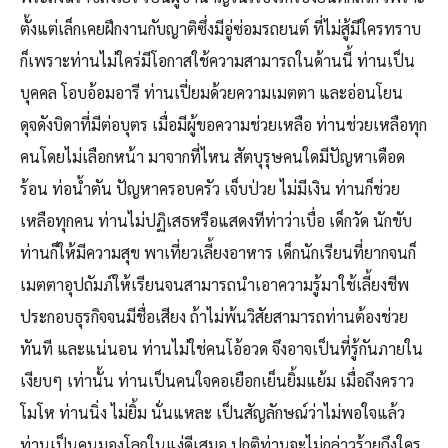
ตั้งแต่เล็กเคยฝึกงานกับญาติซึ่งมีอู่ซ่อมรถยนต์ ที่ไม่สู้มีใครทราบ
ก็เพราะท่านไม่ใคร่มีโอกาสใช้ความสามารถในด้านนี้ ท่านเป็น
บุคคล โอบอ้อมอารี ท่านเปี่ยมด้วยความเมตตา และอ่อนโยน
ดุจดังบิดาที่มีต่อบุตร เมื่อมีผู้ขอความช่วยเหลือ ท่านช่วยเหลือทุก
คนโดยไม่เลือกหน้า มาจากที่ไหน สัตบุรุษคนใดมีปัญหาเดือด
ร้อน ท่อน้ำตัน ปัญหาครอบครัว เจ็บป่วย ไม่มีเงิน ท่านก็ช่วย
เหลือทุกคน ท่านไม่ปฏิเสธหรือแสดงทีท่าว่าเบื่อ เด็กวัด นักขับ
ท่านก็ให้มีความสุข พาเที่ยวเลี้ยงอาหาร เด็กนักเรียนที่ยากจนก็
เมตตาอุปถัมภ์ให้เรียนจนสามารถนำเอาความรู้มาใช้เลี้ยงชีพ
ประกอบธุรกิจจนมีชื่อเสียง ถ้าไม่พ้นวิสัยสามารถท่านต้องช่วย
ทันที และแน่นอน ท่านไม่ใช่คนโอ้อวด จึงอาจเป็นที่รู้กันภายใน
เงียบๆ เท่านั้น ท่านเป็นคนใจคอเยือกเย็นยิ้มแย้ม เมื่อถึงคราว
โมโห ท่านนิ่ง ไม่ยิ้ม นั่นแหละ เป็นสัญลักษณ์ว่าไม่พอใจแล้ว
ท่านเป็นคนมองโลกในแง่ดีเสมอ ปกติท่านจะไม่กล่าวร้ายถึงใคร