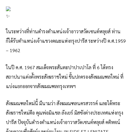
ในระหว่างที่ท่านดำรงตำแหน่งเจ้าอาวาสวัดเซนต์หลุยส์ ท่าน
ก็ได้รับตำแหน่งเจ้าแขวงคณะแห่งกรุงปารีส ระหว่างปี ค.ศ.1959
– 1962
ในปี ค.ศ. 1967 สมเด็จพระสันตะปาปาเปาโล ที่ 6 ได้ทรง
สถาปนาแต่งตั้งพระสังฆราชใหม่ ขึ้นปกครองสังฆมณฑลใหม่ ที่
แบ่งแยกออกจากสังฆมณฑลกรุงเทพฯ
สังฆมณฑลใหม่นี้ มีนามว่า สังฆมณฑลนครสวรรค์ และได้พระ
สังฆราชใหม่คือ คุณพ่อมิแชล ลังเยร์ มิสซังต่างประเทศแห่งกรุง
ปารีส ปัจจุบันดำรงตำแหน่งเจ้าอาวาสวัดเซนต์หลุยส์ คติพจน์
ด้วยความซื่อสัตย์และอ่อนโยน IN FIDE ET LENITATE