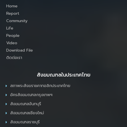
Home
Report
Community
Life
People
Video
Download File
ติดต่อเรา
สังฆมณฑลในประเทศไทย
สภาพระสังฆราชคาทอลิกประเทศไทย
อัครสังฆมณฑลกรุงเทพฯ
สังฆมณฑลจันทบุรี
สังฆมณฑลเชียงใหม่
สังฆมณฑลราชบุรี