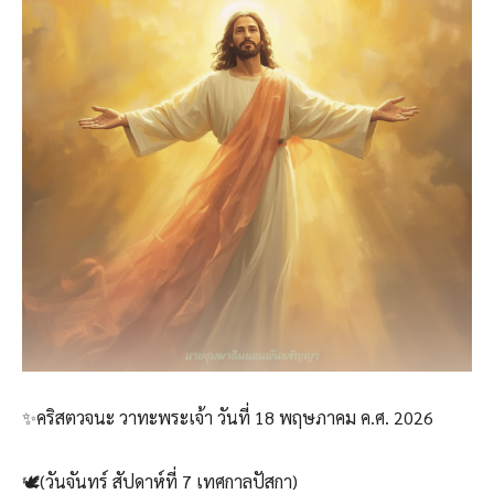
✨คริสตวจนะ วาทะพระเจ้า วันที่ 18 พฤษภาคม ค.ศ. 2026
🕊️(วันจันทร์ สัปดาห์ที่ 7 เทศกาลปัสกา)