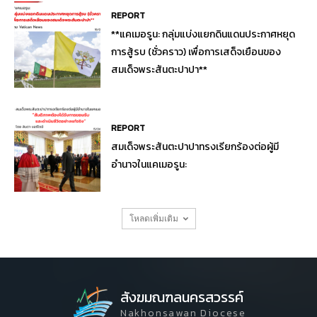
REPORT
**แคเมอรูน: กลุ่มแบ่งแยกดินแดนประกาศหยุด
การสู้รบ (ชั่วคราว) เพื่อการเสด็จเยือนของ
สมเด็จพระสันตะปาปา**
REPORT
สมเด็จพระสันตะปาปาทรงเรียกร้องต่อผู้มี
อำนาจในแคเมอรูน:
โหลดเพิ่มเติม
สังฆมณฑลนครสวรรค์
Nakhonsawan Diocese