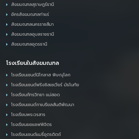
สังฆมณฑลสุราษฎร์ธานี
อัครสังฆมณฑลท่าแร่
สังฆมณฑลนครราชสีมา
สังฆมณฑลอุบลราชธานี
สังฆมณฑลอุดรธานี
โรงเรียนในสังฆมณฑล
โรงเรียนเซนต์นิโกลาส พิษณุโลก
โรงเรียนเซนต์ฟรังซิสเซเวียร์ มัธโนทัย
โรงเรียนภัทรวิทยา แม่สอด
โรงเรียนเซนต์กาเบรียลสันติพัฒนา
โรงเรียนพระวรสาร
โรงเรียนยอแซฟพิจิตร
โรงเรียนเซนต์แมรี่อุตรดิตถ์