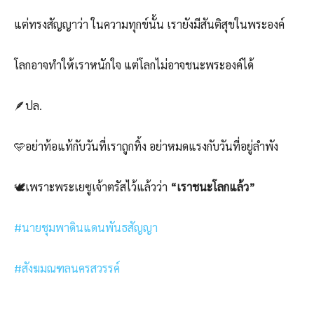
แต่ทรงสัญญาว่า ในความทุกข์นั้น เรายังมีสันติสุขในพระองค์
โลกอาจทำให้เราหนักใจ แต่โลกไม่อาจชนะพระองค์ได้
🪶ปล.
🩵อย่าท้อแท้กับวันที่เราถูกทิ้ง อย่าหมดแรงกับวันที่อยู่ลำพัง
🕊️เพราะพระเยซูเจ้าตรัสไว้แล้วว่า
“เราชนะโลกแล้ว”
#นายชุมพาดินแดนพันธสัญญา
#สังฆมณฑลนครสวรรค์