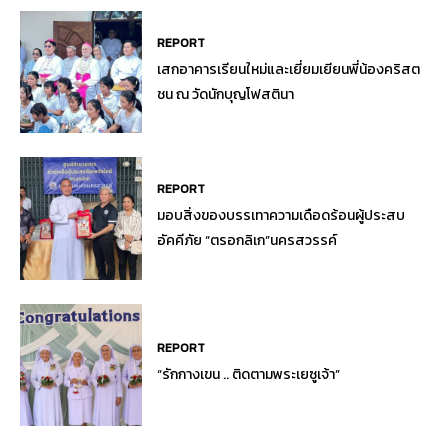
REPORT
เสกอาคารเรียนใหม่และเยี่ยมเยียนพี่น้องคริสต
ชน ณ วัดนักบุญโฟสตินา
REPORT
มอบสิ่งของบรรเทาความเดือดร้อนผู้ประสบ
อัคคีภัย “ตรอกลิเก”นครสวรรค์
REPORT
“รักกางเขน .. ติดตามพระเยซูเจ้า”