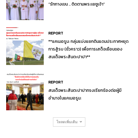
“รักกางเขน .. ติดตามพระเยซูเจ้า”
REPORT
**แคเมอรูน: กลุ่มแบ่งแยกดินแดนประกาศหยุด
การสู้รบ (ชั่วคราว) เพื่อการเสด็จเยือนของ
สมเด็จพระสันตะปาปา**
REPORT
สมเด็จพระสันตะปาปาทรงเรียกร้องต่อผู้มี
อำนาจในแคเมอรูน:
โหลดเพิ่มเติม