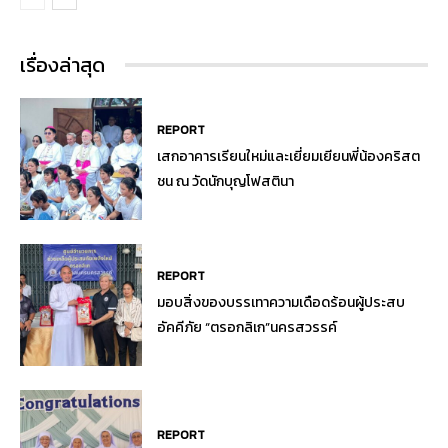
เรื่องล่าสุด
REPORT
เสกอาคารเรียนใหม่และเยี่ยมเยียนพี่น้องคริสต
ชน ณ วัดนักบุญโฟสตินา
REPORT
มอบสิ่งของบรรเทาความเดือดร้อนผู้ประสบ
อัคคีภัย “ตรอกลิเก”นครสวรรค์
REPORT