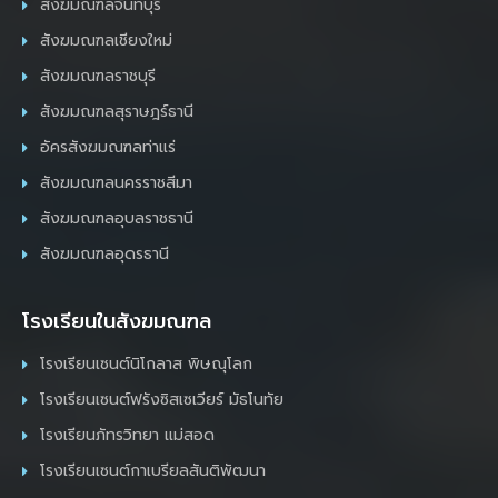
สังฆมณฑลจันทบุรี
สังฆมณฑลเชียงใหม่
สังฆมณฑลราชบุรี
สังฆมณฑลสุราษฎร์ธานี
อัครสังฆมณฑลท่าแร่
สังฆมณฑลนครราชสีมา
สังฆมณฑลอุบลราชธานี
สังฆมณฑลอุดรธานี
โรงเรียนในสังฆมณฑล
โรงเรียนเซนต์นิโกลาส พิษณุโลก
โรงเรียนเซนต์ฟรังซิสเซเวียร์ มัธโนทัย
โรงเรียนภัทรวิทยา แม่สอด
โรงเรียนเซนต์กาเบรียลสันติพัฒนา