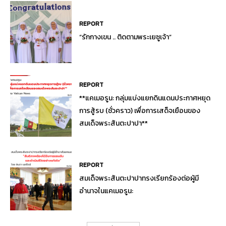
REPORT
“รักกางเขน .. ติดตามพระเยซูเจ้า”
REPORT
**แคเมอรูน: กลุ่มแบ่งแยกดินแดนประกาศหยุด
การสู้รบ (ชั่วคราว) เพื่อการเสด็จเยือนของ
สมเด็จพระสันตะปาปา**
REPORT
สมเด็จพระสันตะปาปาทรงเรียกร้องต่อผู้มี
อำนาจในแคเมอรูน: