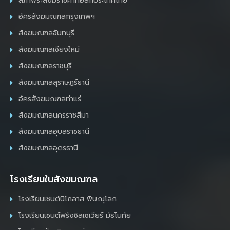
สภาพระสังฆราชคาทอลิกประเทศไทย
อัครสังฆมณฑลกรุงเทพฯ
สังฆมณฑลจันทบุรี
สังฆมณฑลเชียงใหม่
สังฆมณฑลราชบุรี
สังฆมณฑลสุราษฎร์ธานี
อัครสังฆมณฑลท่าแร่
สังฆมณฑลนครราชสีมา
สังฆมณฑลอุบลราชธานี
สังฆมณฑลอุดรธานี
โรงเรียนในสังฆมณฑล
โรงเรียนเซนต์นิโกลาส พิษณุโลก
โรงเรียนเซนต์ฟรังซิสเซเวียร์ มัธโนทัย