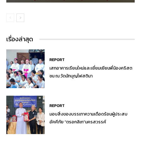
เรื่องล่าสุด
REPORT
เสกอาคารเรียนใหม่และเยี่ยมเยียนพี่น้องคริสต
ชน ณ วัดนักบุญโฟสตินา
REPORT
มอบสิ่งของบรรเทาความเดือดร้อนผู้ประสบ
อัคคีภัย “ตรอกลิเก”นครสวรรค์