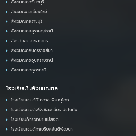
สังฆมณฑลจันทบุรี
สังฆมณฑลเชียงใหม่
สังฆมณฑลราชบุรี
สังฆมณฑลสุราษฎร์ธานี
อัครสังฆมณฑลท่าแร่
สังฆมณฑลนครราชสีมา
สังฆมณฑลอุบลราชธานี
สังฆมณฑลอุดรธานี
โรงเรียนในสังฆมณฑล
โรงเรียนเซนต์นิโกลาส พิษณุโลก
โรงเรียนเซนต์ฟรังซิสเซเวียร์ มัธโนทัย
โรงเรียนภัทรวิทยา แม่สอด
โรงเรียนเซนต์กาเบรียลสันติพัฒนา