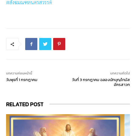
#สังฆมณฑลนครสวรรค์
บทความก่อนหน้านี้
บทความถัดไป
วันพุธที่ 1 กรกฎาคม
วันที่ 3 กรกฎาคม ฉลองนักบุญโทมัส
อัครสาวก
RELATED POST