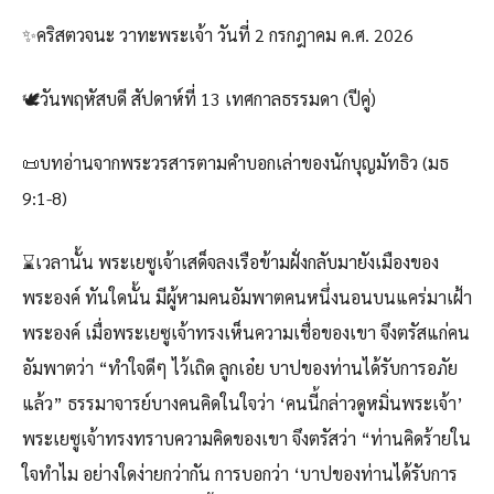
✨คริสตวจนะ วาทะพระเจ้า วันที่ 2 กรกฎาคม ค.ศ. 2026
🕊️วันพฤหัสบดี สัปดาห์ที่ 13 เทศกาลธรรมดา (ปีคู่)
📜บทอ่านจากพระวรสารตามคำบอกเล่าของนักบุญมัทธิว (มธ
9:1-8)
⌛เวลานั้น พระเยซูเจ้าเสด็จลงเรือข้ามฝั่งกลับมายังเมืองของ
พระองค์ ทันใดนั้น มีผู้หามคนอัมพาตคนหนึ่งนอนบนแคร่มาเฝ้า
พระองค์ เมื่อพระเยซูเจ้าทรงเห็นความเชื่อของเขา จึงตรัสแก่คน
อัมพาตว่า “ทำใจดีๆ ไว้เถิด ลูกเอ๋ย บาปของท่านได้รับการอภัย
แล้ว” ธรรมาจารย์บางคนคิดในใจว่า ‘คนนี้กล่าวดูหมิ่นพระเจ้า’
พระเยซูเจ้าทรงทราบความคิดของเขา จึงตรัสว่า “ท่านคิดร้ายใน
ใจทำไม อย่างใดง่ายกว่ากัน การบอกว่า ‘บาปของท่านได้รับการ