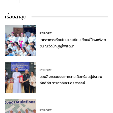
เรื่องล่าสุด
REPORT
เสกอาคารเรียนใหม่และเยี่ยมเยียนพี่น้องคริสต
ชน ณ วัดนักบุญโฟสตินา
REPORT
มอบสิ่งของบรรเทาความเดือดร้อนผู้ประสบ
อัคคีภัย “ตรอกลิเก”นครสวรรค์
REPORT