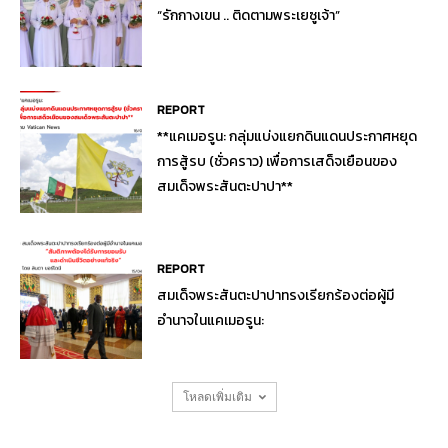
“รักกางเขน .. ติดตามพระเยซูเจ้า”
REPORT
**แคเมอรูน: กลุ่มแบ่งแยกดินแดนประกาศหยุด
การสู้รบ (ชั่วคราว) เพื่อการเสด็จเยือนของ
สมเด็จพระสันตะปาปา**
REPORT
สมเด็จพระสันตะปาปาทรงเรียกร้องต่อผู้มี
อำนาจในแคเมอรูน:
โหลดเพิ่มเติม