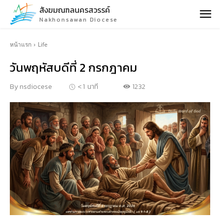
สังฆมณฑลนครสวรรค์
Nakhonsawan Diocese
หน้าแรก
Life
วันพฤหัสบดีที่ 2 กรกฎาคม
1232
By
nsdiocese
< 1
นาที