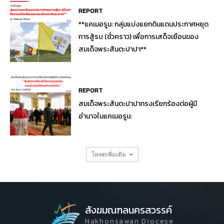
REPORT
**แคเมอรูน: กลุ่มแบ่งแยกดินแดนประกาศหยุด
การสู้รบ (ชั่วคราว) เพื่อการเสด็จเยือนของ
สมเด็จพระสันตะปาปา**
REPORT
สมเด็จพระสันตะปาปาทรงเรียกร้องต่อผู้มี
อำนาจในแคเมอรูน:
โหลดเพิ่มเติม
สังฆมณฑลนครสวรรค์
Nakhonsawan Diocese