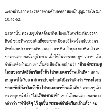
📜บทอ่านจากพระวรสารตามคำบอกเล่าของนักบุญมาระโก (มก
10:46-52)
⏳เวลานั้น พระเยซูเจ้าเสด็จมาถึงเมืองเยรีโคพร้อมกับบรรดา
ศิษย์ ขณะที่พระองค์เสด็จออกจากเมืองเยรีโคพร้อมกับบรรดา
ศิษย์และประชาชนจำนวนมาก บารทิเมอัสบุตรของทิเมอัส คน
ขอทานตาบอดนั่งอยู่ริมทาง เมื่อได้ยินว่าพระเยซูชาวนาซาเร็ธ
กำลังเสด็จผ่านมา เขาเริ่มส่งเสียงร้องตะโกนว่า
“ข้าแต่พระเยซู
โอรสของกษัตริย์ดาวิดเจ้าข้า โปรดเมตตาข้าพเจ้าเถิด”
หลาย
คนดุเขาให้เงียบ แต่เขากลับตะโกนดังยิ่งกว่าเดิมว่า
“พระโอรส
ของกษัตริย์ดาวิดเจ้าข้า โปรดเมตตาข้าพเจ้าเถิด”
พระเยซูเจ้า
ทรงหยุด ตรัสว่า
“ไปเรียกเขามาซิ”
เขาก็เรียกคนตาบอดพลาง
กล่าวว่า
“ทำใจดีๆ ไว้ ลุกขึ้น พระองค์กำลังเรียกเจ้าแล้ว”
คน