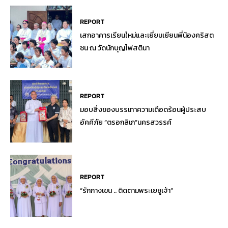
REPORT
เสกอาคารเรียนใหม่และเยี่ยมเยียนพี่น้องคริสต
ชน ณ วัดนักบุญโฟสตินา
REPORT
มอบสิ่งของบรรเทาความเดือดร้อนผู้ประสบ
อัคคีภัย “ตรอกลิเก”นครสวรรค์
REPORT
“รักกางเขน .. ติดตามพระเยซูเจ้า”