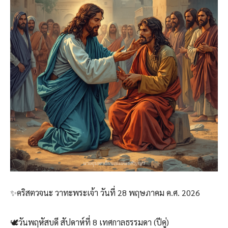
✨คริสตวจนะ วาทะพระเจ้า วันที่ 28 พฤษภาคม ค.ศ. 2026
🕊️วันพฤหัสบดี สัปดาห์ที่ 8 เทศกาลธรรมดา (ปีคู่)