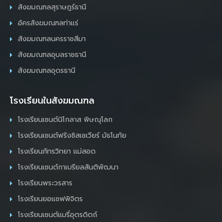
สังฆมณฑลสุราษฎร์ธานี
อัครสังฆมณฑลท่าแร่
สังฆมณฑลนครราชสีมา
สังฆมณฑลอุบลราชธานี
สังฆมณฑลอุดรธานี
โรงเรียนในสังฆมณฑล
โรงเรียนเซนต์นิโกลาส พิษณุโลก
โรงเรียนเซนต์ฟรังซิสเซเวียร์ มัธโนทัย
โรงเรียนภัทรวิทยา แม่สอด
โรงเรียนเซนต์กาเบรียลสันติพัฒนา
โรงเรียนพระวรสาร
โรงเรียนยอแซฟพิจิตร
โรงเรียนเซนต์แมรี่อุตรดิตถ์