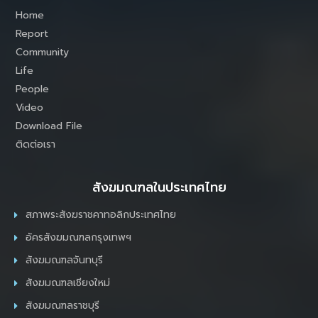
Home
Report
Community
Life
People
Video
Download File
ติดต่อเรา
สังฆมณฑลในประเทศไทย
สภาพระสังฆราชคาทอลิกประเทศไทย
อัครสังฆมณฑลกรุงเทพฯ
สังฆมณฑลจันทบุรี
สังฆมณฑลเชียงใหม่
สังฆมณฑลราชบุรี