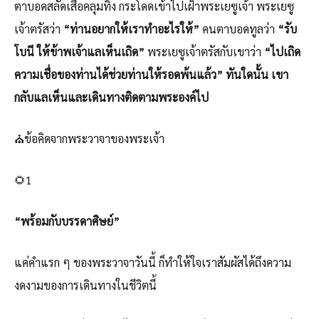
ตาบอดสลัดเสื้อคลุมทิ้ง กระโดดเข้าไปเฝ้าพระเยซูเจ้า พระเยซู
เจ้าตรัสว่า
“ท่านอยากให้เราทำอะไรให้”
คนตาบอดทูลว่า
“รับ
โบนี ให้ข้าพเจ้าแลเห็นเถิด”
พระเยซูเจ้าตรัสกับเขาว่า
“ไปเถิด
ความเชื่อของท่านได้ช่วยท่านให้รอดพ้นแล้ว” ทันใดนั้น เขา
กลับแลเห็นและเดินทางติดตามพระองค์ไป
⛪ข้อคิดจากพระวาจาของพระเจ้า
🌻1
“พร้อมกับบรรดาศิษย์”
แค่คำแรก ๆ ของพระวาจาวันนี้ ก็ทำให้ใจเราสัมผัสได้ถึงความ
งดงามของการเดินทางในชีวิตนี้