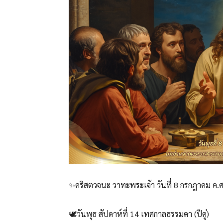
✨คริสตวจนะ วาทะพระเจ้า วันที่ 8 กรกฎาคม ค.
🕊️วันพุธ สัปดาห์ที่ 14 เทศกาลธรรมดา (ปีคู่)