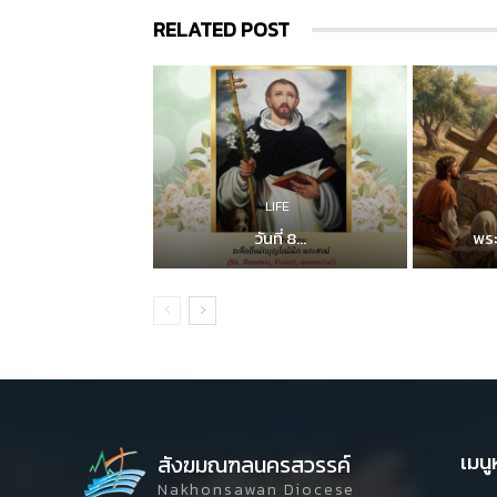
RELATED POST
LIFE
วันที่ 8...
พระ
เมนู
สังฆมณฑลนครสวรรค์
Nakhonsawan Diocese