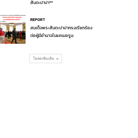
สันตะปาปา**
REPORT
สมเด็จพระสันตะปาปาทรงเรียกร้อง
ต่อผู้มีอำนาจในแคเมอรูน:
โหลดเพิ่มเติม