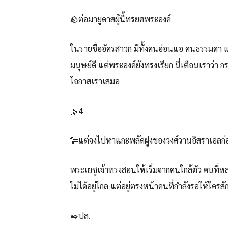
🪨ต่อมายูดาสผู้นี้ทรยศพระองค์
ในรายชื่ออัครสาวก มีทั้งคนอ่อนแอ คนธรรมดา แ
มนุษย์ดี แต่พระองค์ยังทรงเรียก นี่เตือนเราว่า
โอกาสเราเสมอ
🌿4
🐑แต่จงไปหาแกะพลัดฝูงของวงศ์วานอิสราเอลก่
พระเยซูเจ้าทรงสอนให้เริ่มจากคนใกล้ตัว คนที่ห
ไม่ได้อยู่ไกล แต่อยู่ตรงหน้าคนที่กำลังรอให้ใค
✒️ปล.