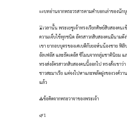
📜บทอ่านจากพระวรสารตามคำบอกเล่าของนักบุญ
⌛เวลานั้น พระเยซูเจ้าทรงเรียกศิษย์สิบสองคน
ความเจ็บไข้ทุกชนิด อัครสาวกสิบสองคนมีนามดังน
เขา ยากอบบุตรของเศเบดีกับยอห์นน้องชาย ฟิลิ
อัลเฟอัส และธัดเดอัส ซีโมนจากกลุ่มชาตินิยม แล
ทรงส่งอัครสาวกสิบสองคนนี้ออกไป ทรงสั่งเขาว่
ชาวสะมาเรีย แต่จงไปหาแกะพลัดฝูงของวงศ์วาน
แล้ว
⛪ข้อคิดจากพระวาจาของพระเจ้า
🌿1