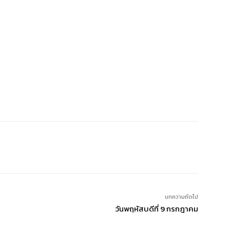
บทความถัดไป
วันพฤหัสบดีที่ 9 กรกฎาคม