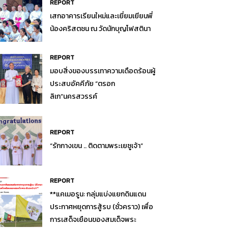
REPORT
เสกอาคารเรียนใหม่และเยี่ยมเยียนพี่
น้องคริสตชน ณ วัดนักบุญโฟสตินา
REPORT
มอบสิ่งของบรรเทาความเดือดร้อนผู้
ประสบอัคคีภัย “ตรอก
ลิเก”นครสวรรค์
REPORT
“รักกางเขน .. ติดตามพระเยซูเจ้า”
REPORT
**แคเมอรูน: กลุ่มแบ่งแยกดินแดน
ประกาศหยุดการสู้รบ (ชั่วคราว) เพื่อ
การเสด็จเยือนของสมเด็จพระ