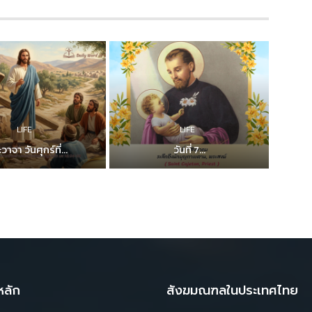
LIFE
LIFE
วาจา วันศุกร์ที่...
วันที่ 7...
หลัก
สังฆมณฑลในประเทศไทย