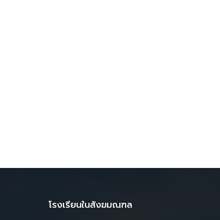
โรงเรียนในสังฆมณฑล