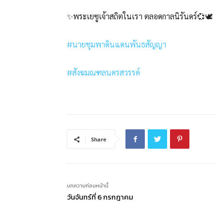
✨พระเยซูเจ้าสถิตในเรา ตลอดกาลนิรันดร์💞🕊️
#นายชุมพาดินแดนพันธสัญญา
#สังฆมณฑลนครสวรรค์
Share
บทความก่อนหน้านี้
วันจันทร์ที่ 6 กรกฎาคม