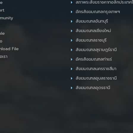
สภาพระสังฆราชคาทอลิกประเทศ
e
rt
อัครสังฆมณฑลกรุงเทพฯ
munity
สังฆมณฑลจันทบุรี
สังฆมณฑลเชียงใหม่
le
สังฆมณฑลราชบุรี
o
load File
สังฆมณฑลสุราษฎร์ธานี
อเรา
อัครสังฆมณฑลท่าแร่
สังฆมณฑลนครราชสีมา
สังฆมณฑลอุบลราชธานี
สังฆมณฑลอุดรธานี