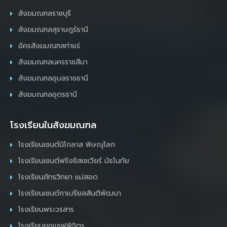
สังฆมณฑลราชบุรี
สังฆมณฑลสุราษฎร์ธานี
อัครสังฆมณฑลท่าแร่
สังฆมณฑลนครราชสีมา
สังฆมณฑลอุบลราชธานี
สังฆมณฑลอุดรธานี
โรงเรียนในสังฆมณฑล
โรงเรียนเซนต์นิโกลาส พิษณุโลก
โรงเรียนเซนต์ฟรังซิสเซเวียร์ มัธโนทัย
โรงเรียนภัทรวิทยา แม่สอด
โรงเรียนเซนต์กาเบรียลสันติพัฒนา
โรงเรียนพระวรสาร
โรงเรียนยอแซฟพิจิตร