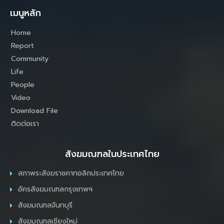
เมนูหลัก
Home
Report
Community
Life
People
Video
Download File
ติดต่อเรา
สังฆมณฑลในประเทศไทย
สภาพระสังฆราชคาทอลิกประเทศไทย
อัครสังฆมณฑลกรุงเทพฯ
สังฆมณฑลจันทบุรี
สังฆมณฑลเชียงใหม่