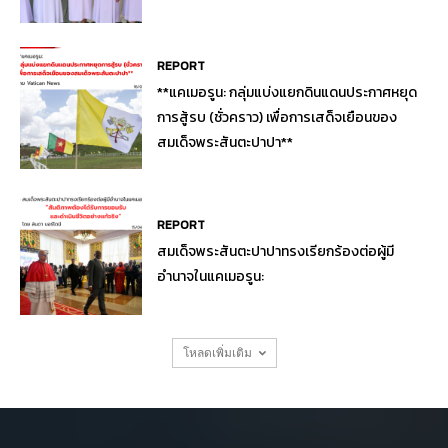
REPORT
**แคเมอรูน: กลุ่มแบ่งแยกดินแดนประกาศหยุด
การสู้รบ (ชั่วคราว) เพื่อการเสด็จเยือนของ
สมเด็จพระสันตะปาปา**
REPORT
สมเด็จพระสันตะปาปาทรงเรียกร้องต่อผู้มี
อำนาจในแคเมอรูน:
โหลดเพิ่มเติม