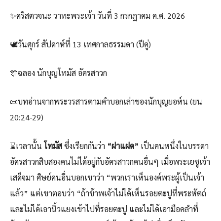
✨คริสตวจนะ วาทะพระเจ้า วันที่ 3 กรกฎาคม ค.ศ. 2026
🕊️วันศุกร์ สัปดาห์ที่ 13 เทศกาลธรรมดา (ปีคู่)
🎊ฉลอง นักบุญโทมัส อัครสาวก
📜บทอ่านจากพระวรสารตามคำบอกเล่าของนักบุญยอห์น (ยน
20:24-29)
⌛เวลานั้น
โทมัส
ซึ่งเรียกกันว่า
“ฝาแฝด”
เป็นคนหนึ่งในบรรดา
อัครสาวกสิบสองคนไม่ได้อยู่กับอัครสาวกคนอื่นๆ เมื่อพระเยซูเจ้า
เสด็จมา ศิษย์คนอื่นบอกเขาว่า “พวกเราเห็นองค์พระผู้เป็นเจ้า
แล้ว” แต่เขาตอบว่า “ถ้าข้าพเจ้าไม่ได้เห็นรอยตะปูที่พระหัตถ์
และไม่ได้เอานิ้วแยงเข้าไปที่รอยตะปู และไม่ได้เอามือคลำที่