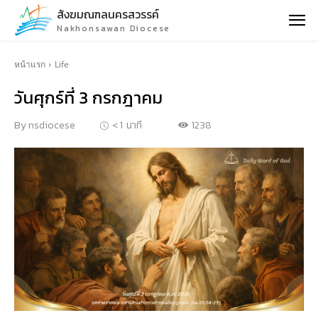
สังฆมณฑลนครสวรรค์
Nakhonsawan Diocese
หน้าแรก
Life
วันศุกร์ที่ 3 กรกฎาคม
1238
By
nsdiocese
< 1
นาที