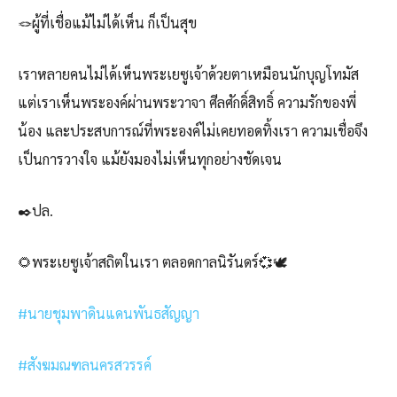
🪢ผู้ที่เชื่อแม้ไม่ได้เห็น ก็เป็นสุข
เราหลายคนไม่ได้เห็นพระเยซูเจ้าด้วยตาเหมือนนักบุญโทมัส
แต่เราเห็นพระองค์ผ่านพระวาจา ศีลศักดิ์สิทธิ์ ความรักของพี่
น้อง และประสบการณ์ที่พระองค์ไม่เคยทอดทิ้งเรา ความเชื่อจึง
เป็นการวางใจ แม้ยังมองไม่เห็นทุกอย่างชัดเจน
✒️ปล.
🌻พระเยซูเจ้าสถิตในเรา ตลอดกาลนิรันดร์💞🕊️
#นายชุมพาดินแดนพันธสัญญา
#สังฆมณฑลนครสวรรค์