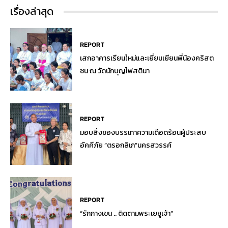
เรื่องล่าสุด
REPORT
เสกอาคารเรียนใหม่และเยี่ยมเยียนพี่น้องคริสต
ชน ณ วัดนักบุญโฟสตินา
REPORT
มอบสิ่งของบรรเทาความเดือดร้อนผู้ประสบ
อัคคีภัย “ตรอกลิเก”นครสวรรค์
REPORT
“รักกางเขน .. ติดตามพระเยซูเจ้า”