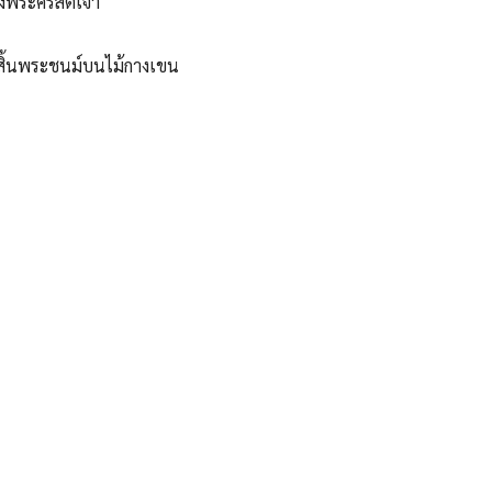
ของพระคริสตเจ้า
ะสิ้นพระชนม์บนไม้กางเขน