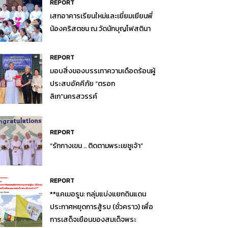
REPORT
เสกอาคารเรียนใหม่และเยี่ยมเยียนพี่
น้องคริสตชน ณ วัดนักบุญโฟสตินา
REPORT
มอบสิ่งของบรรเทาความเดือดร้อนผู้
ประสบอัคคีภัย “ตรอก
ลิเก”นครสวรรค์
REPORT
“รักกางเขน .. ติดตามพระเยซูเจ้า”
REPORT
**แคเมอรูน: กลุ่มแบ่งแยกดินแดน
ประกาศหยุดการสู้รบ (ชั่วคราว) เพื่อ
การเสด็จเยือนของสมเด็จพระ