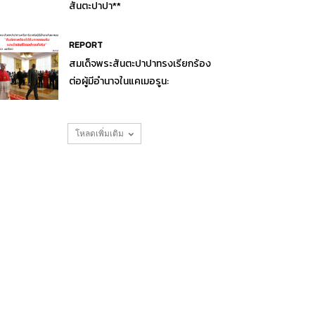
สันตะปาปา**
REPORT
สมเด็จพระสันตะปาปาทรงเรียกร้อง
ต่อผู้มีอำนาจในแคเมอรูน:
โหลดเพิ่มเติม