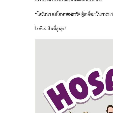
“โฮซันนา แด่โอรสของดาวิด ผู้เสด็จมาในพระน
โฮซันนาในที่สูงสุด”