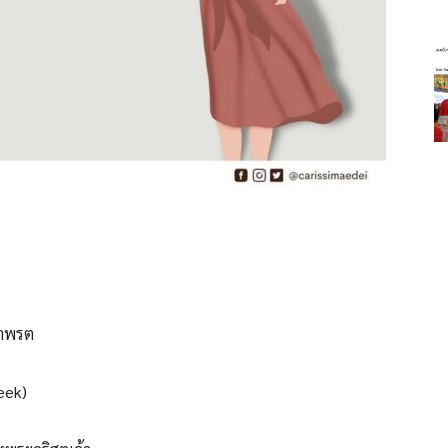
หาพรต
Week)