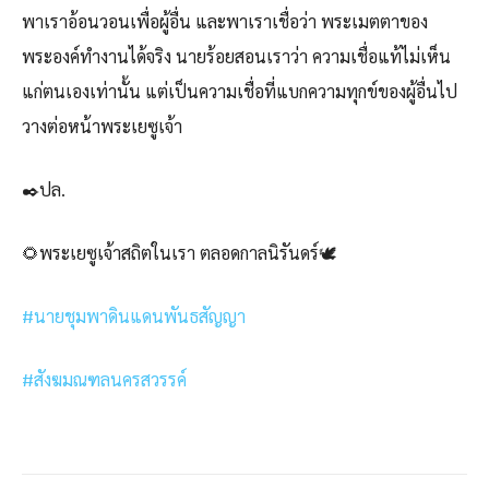
พาเราอ้อนวอนเพื่อผู้อื่น และพาเราเชื่อว่า พระเมตตาของ
พระองค์ทำงานได้จริง นายร้อยสอนเราว่า ความเชื่อแท้ไม่เห็น
แก่ตนเองเท่านั้น แต่เป็นความเชื่อที่แบกความทุกข์ของผู้อื่นไป
วางต่อหน้าพระเยซูเจ้า
✒️ปล.
🌻พระเยซูเจ้าสถิตในเรา ตลอดกาลนิรันดร์🕊️
#นายชุมพาดินแดนพันธสัญญา
#สังฆมณฑลนครสวรรค์