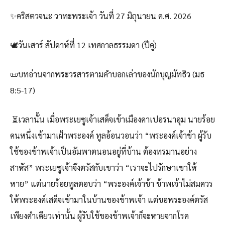
✨คริสตวจนะ วาทะพระเจ้า วันที่ 27 มิถุนายน ค.ศ. 2026
🕊️วันเสาร์ สัปดาห์ที่ 12 เทศกาลธรรมดา (ปีคู่)
📜บทอ่านจากพระวรสารตามคำบอกเล่าของนักบุญมัทธิว (มธ
8:5-17)
⏳เวลานั้น เมื่อพระเยซูเจ้าเสด็จเข้าเมืองคาเปอรนาอุม นายร้อย
คนหนึ่งเข้ามาเฝ้าพระองค์ ทูลอ้อนวอนว่า “พระองค์เจ้าข้า ผู้รับ
ใช้ของข้าพเจ้าเป็นอัมพาตนอนอยู่ที่บ้าน ต้องทรมานอย่าง
สาหัส” พระเยซูเจ้าจึงตรัสกับเขาว่า “เราจะไปรักษาเขาให้
หาย” แต่นายร้อยทูลตอบว่า “พระองค์เจ้าข้า ข้าพเจ้าไม่สมควร
ให้พระองค์เสด็จเข้ามาในบ้านของข้าพเจ้า แต่ขอพระองค์ตรัส
เพียงคำเดียวเท่านั้น ผู้รับใช้ของข้าพเจ้าก็จะหายจากโรค