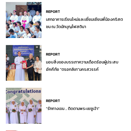
REPORT
เสกอาคารเรียนใหม่และเยี่ยมเยียนพี่น้องคริสต
ชน ณ วัดนักบุญโฟสตินา
REPORT
มอบสิ่งของบรรเทาความเดือดร้อนผู้ประสบ
อัคคีภัย “ตรอกลิเก”นครสวรรค์
REPORT
“รักกางเขน .. ติดตามพระเยซูเจ้า”