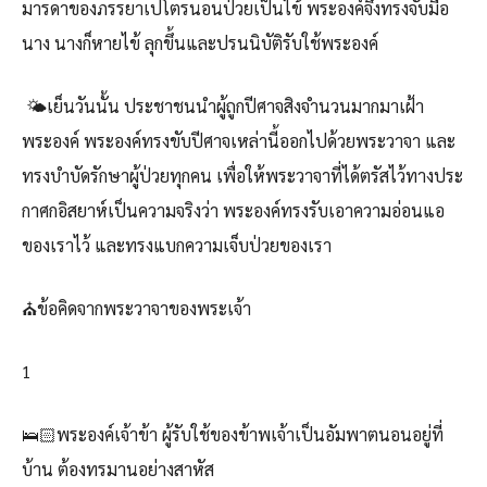
มารดาของภรรยาเปโตรนอนป่วยเป็นไข้ พระองค์จึงทรงจับมือ
นาง นางก็หายไข้ ลุกขึ้นและปรนนิบัติรับใช้พระองค์
🌤️เย็นวันนั้น ประชาชนนำผู้ถูกปีศาจสิงจำนวนมากมาเฝ้า
พระองค์ พระองค์ทรงขับปีศาจเหล่านี้ออกไปด้วยพระวาจา และ
ทรงบำบัดรักษาผู้ป่วยทุกคน เพื่อให้พระวาจาที่ได้ตรัสไว้ทางประ
กาศกอิสยาห์เป็นความจริงว่า พระองค์ทรงรับเอาความอ่อนแอ
ของเราไว้ และทรงแบกความเจ็บป่วยของเรา
⛪ข้อคิดจากพระวาจาของพระเจ้า
1
🛌🏻พระองค์เจ้าข้า ผู้รับใช้ของข้าพเจ้าเป็นอัมพาตนอนอยู่ที่
บ้าน ต้องทรมานอย่างสาหัส