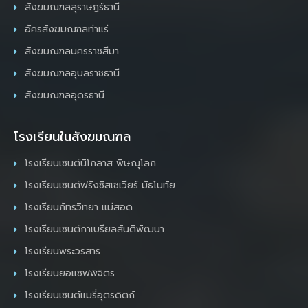
สังฆมณฑลสุราษฎร์ธานี
อัครสังฆมณฑลท่าแร่
สังฆมณฑลนครราชสีมา
สังฆมณฑลอุบลราชธานี
สังฆมณฑลอุดรธานี
โรงเรียนในสังฆมณฑล
โรงเรียนเซนต์นิโกลาส พิษณุโลก
โรงเรียนเซนต์ฟรังซิสเซเวียร์ มัธโนทัย
โรงเรียนภัทรวิทยา แม่สอด
โรงเรียนเซนต์กาเบรียลสันติพัฒนา
โรงเรียนพระวรสาร
โรงเรียนยอแซฟพิจิตร
โรงเรียนเซนต์แมรี่อุตรดิตถ์