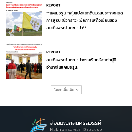
REPORT
**แคเมอรูน: กลุ่มแบ่งแยกดินแดนประกาศหยุด
การสู้รบ (ชั่วคราว) เพื่อการเสด็จเยือนของ
สมเด็จพระสันตะปาปา**
REPORT
สมเด็จพระสันตะปาปาทรงเรียกร้องต่อผู้มี
อำนาจในแคเมอรูน:
โหลดเพิ่มเติม
สังฆมณฑลนครสวรรค์
Nakhonsawan Diocese