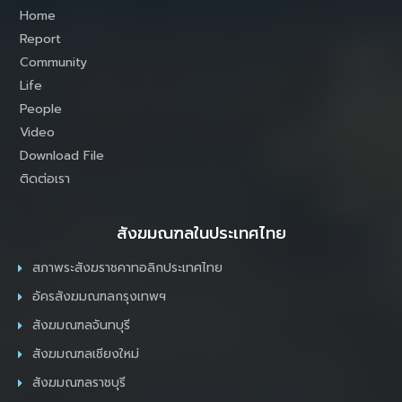
Home
Report
Community
Life
People
Video
Download File
ติดต่อเรา
สังฆมณฑลในประเทศไทย
สภาพระสังฆราชคาทอลิกประเทศไทย
อัครสังฆมณฑลกรุงเทพฯ
สังฆมณฑลจันทบุรี
สังฆมณฑลเชียงใหม่
สังฆมณฑลราชบุรี