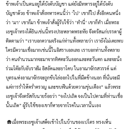
ข้าพเจ้าเป็นคนอยู่ใต้บังคับบัญชา แต่ยังมีทหารอยู่ใต้บังคับ
บัญชาด้วย ข้าพเจ้าสั่งทหารคนนี้ว่า ‘ไป’ เขาก็ไป สั่งอีกคนหนึ่ง
ว่า ‘มา’ เขาก็มา ข้าพเจ้าสั่งผู้รับใช้ว่า ‘ทำนี่’ เขาก็ทำ เมื่อพระ
เยซูเจ้าทรงได้ยินเช่นนี้ทรงประหลาดพระทัย จึงตรัสแก่บรรดาผู้
ติดตามว่า “เราบอกความจริงแก่ท่านทั้งหลายว่า เรายังไม่เคยพบ
ใครมีความเชื่อมากเช่นนี้ในอิสราเอลเลย เราบอกท่านทั้งหลาย
ว่า คนจำนวนมากจะมาจากทิศตะวันออกและตะวันตก และจะนั่ง
ร่วมโต๊ะกับอับราฮัม อิสอัคและยาโคบ ในอาณาจักรสวรรค์ แต่
บุตรแห่งอาณาจักรจะถูกขับไล่ออกไปในที่มืดข้างนอก ที่นั่นจะมี
แต่การร่ำไห้คร่ำครวญ และขบฟันด้วยความขุ่นเคือง” แล้วพระ
เยซูเจ้าจึงตรัสกับนายร้อยว่า “จงไปเถิด จงเป็นไปตามที่ท่านเชื่อ
นั้นเถิด” ผู้รับใช้ของเขาก็หายจากโรคในเวลานั้นเอง
🛖เมื่อพระเยซูเจ้าเสด็จเข้าไปในบ้านของเปโตร ทรงเห็น