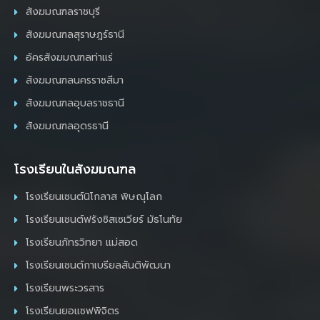
สังฆมณฑลราชบุรี
สังฆมณฑลสุราษฎร์ธานี
อัครสังฆมณฑลท่าแร่
สังฆมณฑลนครราชสีมา
สังฆมณฑลอุบลราชธานี
สังฆมณฑลอุดรธานี
โรงเรียนในสังฆมณฑล
โรงเรียนเซนต์นิโกลาส พิษณุโลก
โรงเรียนเซนต์ฟรังซิสเซเวียร์ มัธโนทัย
โรงเรียนภัทรวิทยา แม่สอด
โรงเรียนเซนต์กาเบรียลสันติพัฒนา
โรงเรียนพระวรสาร
โรงเรียนยอแซฟพิจิตร