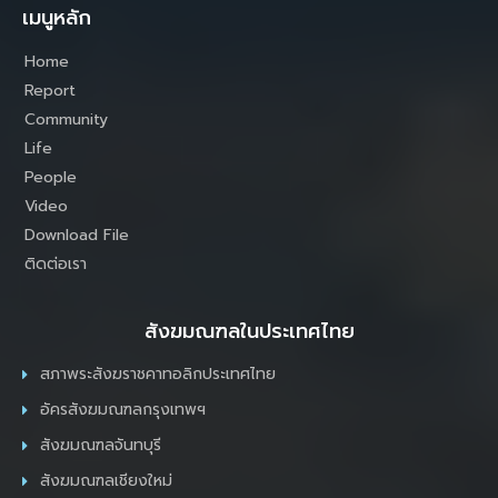
เมนูหลัก
Home
Report
Community
Life
People
Video
Download File
ติดต่อเรา
สังฆมณฑลในประเทศไทย
สภาพระสังฆราชคาทอลิกประเทศไทย
อัครสังฆมณฑลกรุงเทพฯ
สังฆมณฑลจันทบุรี
สังฆมณฑลเชียงใหม่