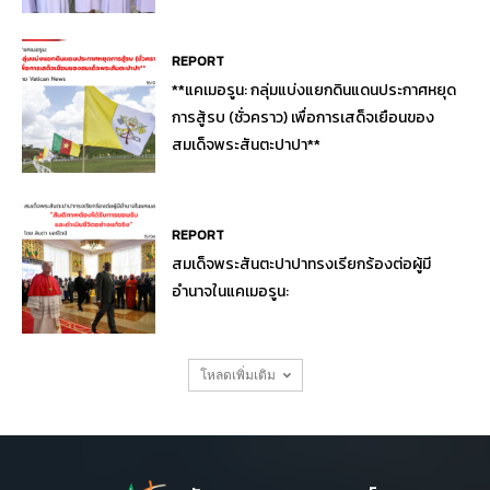
REPORT
**แคเมอรูน: กลุ่มแบ่งแยกดินแดนประกาศหยุด
การสู้รบ (ชั่วคราว) เพื่อการเสด็จเยือนของ
สมเด็จพระสันตะปาปา**
REPORT
สมเด็จพระสันตะปาปาทรงเรียกร้องต่อผู้มี
อำนาจในแคเมอรูน:
โหลดเพิ่มเติม