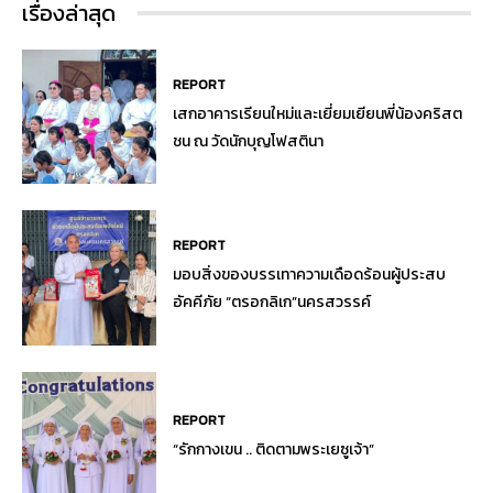
เรื่องล่าสุด
REPORT
เสกอาคารเรียนใหม่และเยี่ยมเยียนพี่น้องคริสต
ชน ณ วัดนักบุญโฟสตินา
REPORT
มอบสิ่งของบรรเทาความเดือดร้อนผู้ประสบ
อัคคีภัย “ตรอกลิเก”นครสวรรค์
REPORT
“รักกางเขน .. ติดตามพระเยซูเจ้า”