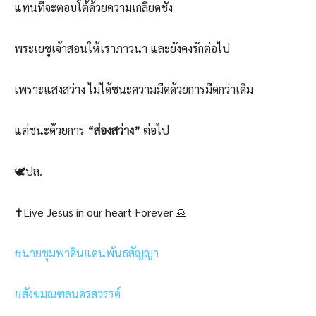
แทนที่จะตอบโต้ด้วยความเกลียดชัง
พระเยซูเจ้าสอนให้เราภาวนา และยังคงรักต่อไป
เพราะแสงสว่าง ไม่ได้ชนะความมืดด้วยการมืดกว่าเดิม
แต่ชนะด้วยการ
“ส่องสว่าง”
ต่อไป
🕊️ปล.
✝️Live Jesus in our heart Forever 🙏
#นายชุมพาดินแดนพันธสัญญา
#สังฆมณฑลนครสวรรค์