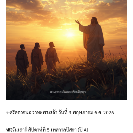
✨คริสตวจนะ วาทะพระเจ้า วันที่ 9 พฤษภาคม ค.ศ. 2026
🕊️(วันเสาร์ สัปดาห์ที่ 5 เทศกาลปัสกา (ปี A)