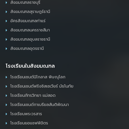
สังฆมณฑลราชบุรี
สังฆมณฑลสุราษฎร์ธานี
อัครสังฆมณฑลท่าแร่
สังฆมณฑลนครราชสีมา
สังฆมณฑลอุบลราชธานี
สังฆมณฑลอุดรธานี
โรงเรียนในสังฆมณฑล
โรงเรียนเซนต์นิโกลาส พิษณุโลก
โรงเรียนเซนต์ฟรังซิสเซเวียร์ มัธโนทัย
โรงเรียนภัทรวิทยา แม่สอด
โรงเรียนเซนต์กาเบรียลสันติพัฒนา
โรงเรียนพระวรสาร
โรงเรียนยอแซฟพิจิตร