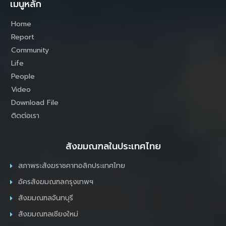
เมนูหลัก
Home
Report
Community
Life
People
Video
Download File
ติดต่อเรา
สังฆมณฑลในประเทศไทย
สภาพระสังฆราชคาทอลิกประเทศไทย
อัครสังฆมณฑลกรุงเทพฯ
สังฆมณฑลจันทบุรี
สังฆมณฑลเชียงใหม่