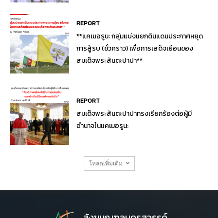
REPORT
**แคเมอรูน: กลุ่มแบ่งแยกดินแดนประกาศหยุด
การสู้รบ (ชั่วคราว) เพื่อการเสด็จเยือนของ
สมเด็จพระสันตะปาปา**
REPORT
สมเด็จพระสันตะปาปาทรงเรียกร้องต่อผู้มี
อำนาจในแคเมอรูน:
โหลดเพิ่มเติม
สังฆมณฑลนครสวรรค์