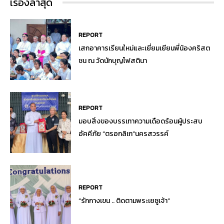
เรื่องล่าสุด
REPORT
เสกอาคารเรียนใหม่และเยี่ยมเยียนพี่น้องคริสต
ชน ณ วัดนักบุญโฟสตินา
REPORT
มอบสิ่งของบรรเทาความเดือดร้อนผู้ประสบ
อัคคีภัย “ตรอกลิเก”นครสวรรค์
REPORT
“รักกางเขน .. ติดตามพระเยซูเจ้า”