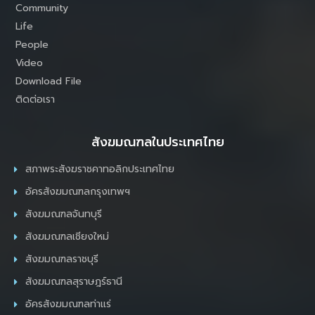
Community
Life
People
Video
Download File
ติดต่อเรา
สังฆมณฑลในประเทศไทย
สภาพระสังฆราชคาทอลิกประเทศไทย
อัครสังฆมณฑลกรุงเทพฯ
สังฆมณฑลจันทบุรี
สังฆมณฑลเชียงใหม่
สังฆมณฑลราชบุรี
สังฆมณฑลสุราษฎร์ธานี
อัครสังฆมณฑลท่าแร่