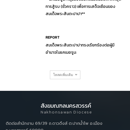
การสู้รบ (ชั่วคราว) เพื่อการเสด็จเยือนของ
สมเด็จพระสันตะปาปา**
REPORT
สมเด็จพระสันตะปาปาทรงเรียกร้องต่อผู้มี
อำนาจในแคเมอรูน:
โหลดเพิ่มเติม
สังฆมณฑลนครสวรรค์
Nakhonsawan Diocese
ติดต่อสำนักงาน 69/39 ถ.ดาวดึงส์ ต.ปากน้ำโพ อ.เมือง