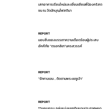
เสกอาคารเรียนใหม่และเยี่ยมเยียนพี่น้องคริสต
ชน ณ วัดนักบุญโฟสตินา
REPORT
มอบสิ่งของบรรเทาความเดือดร้อนผู้ประสบ
อัคคีภัย “ตรอกลิเก”นครสวรรค์
REPORT
“รักกางเขน .. ติดตามพระเยซูเจ้า”
REPORT
**แคเมอรูน: กลุ่มแบ่งแยกดินแดนประกาศหยุด