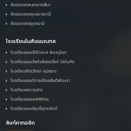
สังฆมณฑลนครราชสีมา
สังฆมณฑลอุบลราชธานี
สังฆมณฑลอุดรธานี
โรงเรียนในสังฆมณฑล
โรงเรียนเซนต์นิโกลาส พิษณุโลก
โรงเรียนเซนต์ฟรังซิสเซเวียร์ มัธโนทัย
โรงเรียนภัทรวิทยา แม่สอด
โรงเรียนเซนต์กาเบรียลสันติพัฒนา
โรงเรียนพระวรสาร
โรงเรียนยอแซฟพิจิตร
โรงเรียนเซนต์แมรี่อุตรดิตถ์
ลิงก์คาทอลิก