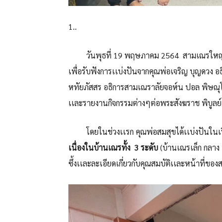
1..
วันพุธที่ 19 พฤษภาคม 2564 สามเณรใหญ่สัง
เพื่อรับฟังการเเบ่งปันจากคุณพ่อเจริญ บุญดวง
หทัยภัสสร อธิการสามเณราลัยจอห์น ปอล พิษณุโ
เเละรายงานกิจกรรมต่างๆต่อพระสังฆราช พิบูลย์
โดยในช่วงเเรก คุณพ่อสมสุขได้เเบ่งปันในเร
เนื่องในบ้านเณรทั้ง
3 ระดับ
(บ้านเณรเล็ก กลาง 
ซึ้งเเละละเอียดเกี่ยวกับคุณสมบัติเเละหน้าที่ขอ