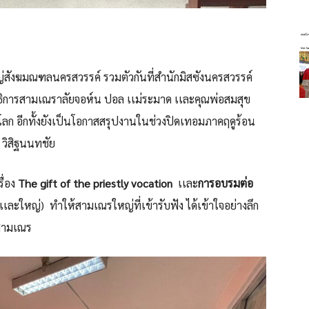
ฆมณฑลนครสวรรค์ รวมตัวกันที่สำนักมิสซังนครสวรรค์
 อธิการสามเณราลัยจอห์น ปอล เเม่ระมาด เเละคุณพ่อสมสุข
ลก อีกทั้งยังเป็นโอกาสสรุปงานในช่วงปิดเทอมภาคฤดูร้อน
 วิสิฐนนทชัย
ื่อง
The gift of the priestly vocation
เเละ
การอบรมต่อ
เเละใหญ่) ทำให้สามเณรใหญ่ที่เข้ารับฟัง ได้เข้าใจอย่างลึก
งสามเณร