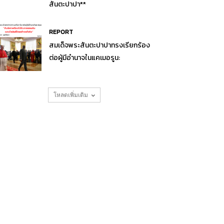
สันตะปาปา**
REPORT
สมเด็จพระสันตะปาปาทรงเรียกร้อง
ต่อผู้มีอำนาจในแคเมอรูน:
โหลดเพิ่มเติม