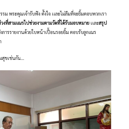
ม พระคุณเจ้ารับฟัง ตั้งใจ เเละไม่ลืมที่จะยิ้มตอบพวกเรา
่วงที่สามเณรไปช่วยงามตามวัดที่ได้รับมอบหมาย
เเละ
สรุป
ฟังการรายงานด้วยใบหน้าเปื้อนรอยยิ้ม ตอบรับลูกเณร
า
มสุขเช่นกัน…