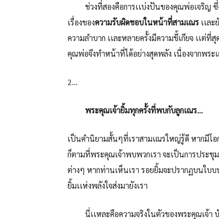
ช่วงที่สองคือการเเบ่งปันของคุณพ่อเจริญ ซึ่งไ
เรื่องของ
ความรับผิดชอบในหน้าที่สามเณร
เเละยั
ความลำบาก เเละหลายครั้งมีความขี้เกียจ เเต่ที
คุณพ่อจึงทำหน้าที่ได้อย่างสุดพลัง เนื่องจากพระ
2…
พระคุณเจ้ายิ้มทุกครั้งที่พบกับลูกเณร…
เป็นคำนิยามสั้นๆที่เราสามเณรใหญ่รู้ดี หากมีโอ
ก็ตามที่พระคุณเจ้าพบพวกเรา จะเป็นการประชุม
ต่างๆ หากท่านเห็นเรา รอยยิ้มจะปรากฏบนใบบนห
ยิ้มเเห่งพลังใจส่งมายังเรา
นี่เเหละคือความจริงในตัวของพระคุณเจ้า บังเ