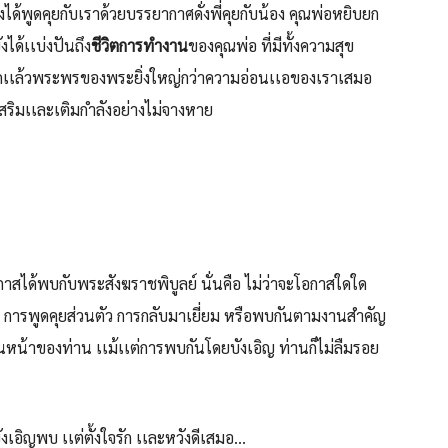
ด้พูดคุยกับเราด้วยบรรยากาศดั่งพี่คุยกับน้อง คุณพ่อหยิบยก
งได้เเบ่งปันถึง
ชีวิตการทำงาน
ของคุณพ่อ ที่มีทั้งความสุข
่สุดเเล้วพระพรของพระยิ่งใหญ่กว่าความอ่อนเเอของเราเสมอ
เสริมเเละเติมกำลังอย่างไม่จางหาย
กาสได้พบกับพระสังฆราชพิบูลย์ นั่นคือ ไม่ว่าจะโอกาสใดใด
 การพูดคุยส่วนตัว การกลับมาเยี่ยม หรือพบกันตามงานสำคัญ
น้าของท่าน เเม้เเต่การพบกันโดยบังเอิญ ท่านก็ไม่ลืมรอย
อิญพบ เเต่ตั้งใจรัก เเละหวังดีเสมอ…