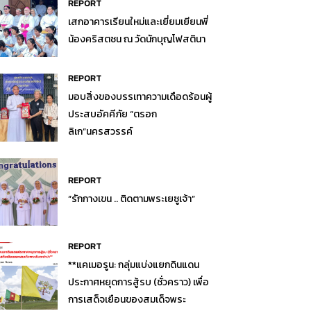
REPORT
เสกอาคารเรียนใหม่และเยี่ยมเยียนพี่
น้องคริสตชน ณ วัดนักบุญโฟสตินา
REPORT
มอบสิ่งของบรรเทาความเดือดร้อนผู้
ประสบอัคคีภัย “ตรอก
ลิเก”นครสวรรค์
REPORT
“รักกางเขน .. ติดตามพระเยซูเจ้า”
REPORT
**แคเมอรูน: กลุ่มแบ่งแยกดินแดน
ประกาศหยุดการสู้รบ (ชั่วคราว) เพื่อ
การเสด็จเยือนของสมเด็จพระ