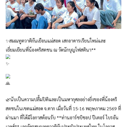
✨สมณทูตวาติกันเยือนแม่สอด เสกอาคารเรียนใหม่และ
เยี่ยมเยียนพี่น้องคริสตชน ณ วัดนักบุญโฟสตินา**
🌿นับเป็นความปลื้มปิติและเป็นมหากุศลอย่างยิ่งของพี่น้องคริ
สตชนในเขตแม่สอด จ.ตาก เมื่อวันที่ 15-16 พฤษภาคม 2569 ที่
ผ่านมา ที่ได้มีโอกาสต้อนรับ **ท่านอาร์ชบิชอป ปีเตอร์ ไบรอัน
เวลส์** เอกอัครสมณทูตวาติกันประจำประเทศไทย ในโอกาส