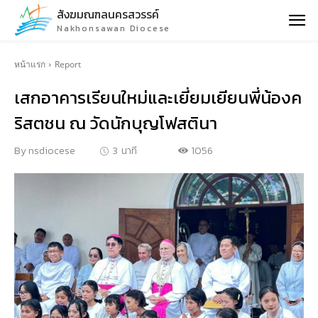
สังฆมณฑลนครสวรรค์
Nakhonsawan Diocese
หน้าแรก
Report
เสกอาคารเรียนใหม่และเยี่ยมเยียนพี่น้องค
ริสตชน ณ วัดนักบุญโฟสตินา
1056
By
nsdiocese
3
นาที