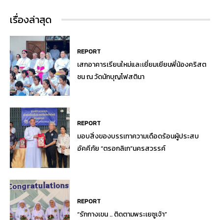
เรื่องล่าสุด
REPORT
เสกอาคารเรียนใหม่และเยี่ยมเยียนพี่น้องคริสต
ชน ณ วัดนักบุญโฟสตินา
REPORT
มอบสิ่งของบรรเทาความเดือดร้อนผู้ประสบ
อัคคีภัย “ตรอกลิเก”นครสวรรค์
REPORT
“รักกางเขน .. ติดตามพระเยซูเจ้า”