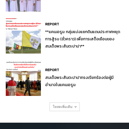
REPORT
**แคเมอรูน: กลุ่มแบ่งแยกดินแดนประกาศหยุด
การสู้รบ (ชั่วคราว) เพื่อการเสด็จเยือนของ
สมเด็จพระสันตะปาปา**
REPORT
สมเด็จพระสันตะปาปาทรงเรียกร้องต่อผู้มี
อำนาจในแคเมอรูน:
โหลดเพิ่มเติม