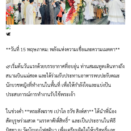
**วันที่ 15 พฤษภาคม: พลังแห่งความเชื่อและความเมตตา**
🌿เริ่มต้นวันแรกด้วยบรรยากาศที่อบอุ่น ท่านสมณทูตเดินทางถึง
สนามบินแม่สอด และได้ร่วมรับประทานอาหารพบปะกับคณะ
นักบวชหญิงที่ทำงานในพื้นที่ เพื่อให้กำลังใจและแบ่งปัน
ประสบการณ์การทำงานรับใช้พระเจ้า
ในช่วงค่ำ **พระสังฆราช เปาโล ธวัช สิงห์สา** ได้นำพี่น้อง
สัตบุรุษร่วมสวด “มรรคาศักดิ์สิทธิ์” และเป็นประธานในพิธี
มิสซา ณ วัดนักบุญโฟสตินา เพื่อเตรียมจิตใจให้บริสุทธิ์และ