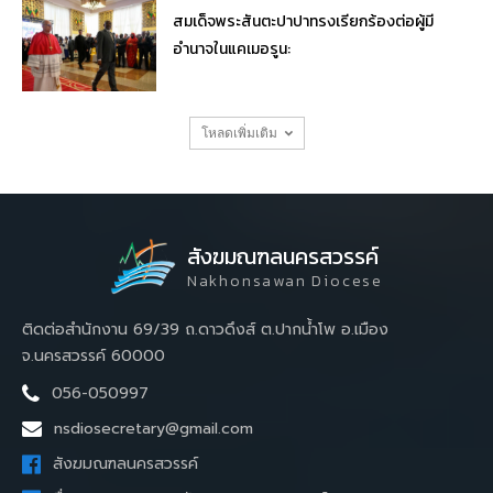
สมเด็จพระสันตะปาปาทรงเรียกร้องต่อผู้มี
อำนาจในแคเมอรูน:
โหลดเพิ่มเติม
สังฆมณฑลนครสวรรค์
Nakhonsawan Diocese
ติดต่อสำนักงาน 69/39 ถ.ดาวดึงส์ ต.ปากน้ำโพ อ.เมือง
จ.นครสวรรค์ 60000
056-050997
nsdiosecretary@gmail.com
สังฆมณฑลนครสวรรค์