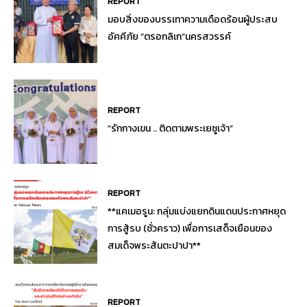
REPORT
มอบสิ่งของบรรเทาความเดือดร้อนผู้ประสบ
อัคคีภัย “ตรอกลิเก”นครสวรรค์
REPORT
“รักกางเขน .. ติดตามพระเยซูเจ้า”
REPORT
**แคเมอรูน: กลุ่มแบ่งแยกดินแดนประกาศหยุด
การสู้รบ (ชั่วคราว) เพื่อการเสด็จเยือนของ
สมเด็จพระสันตะปาปา**
REPORT