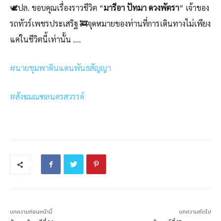
🕊️ปล. ขอบคุณเรื่องราวชีวิต “
มารีอา ปัทมา ดวงพัตรา
” เจ้าของ
รถทัวร์เพชรประเสริฐ 🚒จุดหมายของท่านที่การเดินทางไม่เพียง
แค่ในชีวิตนี้เท่านั้น ….
#นายชุมพาดินแดนพันธสัญญา
#สังฆมณฑลนครสวรรค์
บทความก่อนหน้านี้
บทความถัดไป