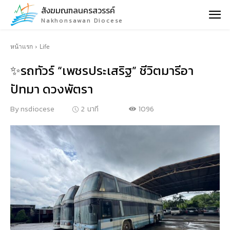
สังฆมณฑลนครสวรรค์
Nakhonsawan Diocese
หน้าแรก
Life
✨รถทัวร์ “เพชรประเสริฐ” ชีวิตมารีอา
ปัทมา ดวงพัตรา
1096
By
nsdiocese
2
นาที