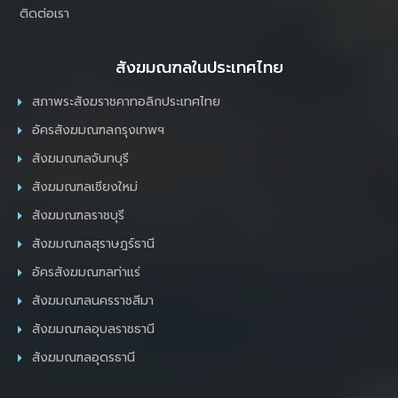
ติดต่อเรา
สังฆมณฑลในประเทศไทย
สภาพระสังฆราชคาทอลิกประเทศไทย
อัครสังฆมณฑลกรุงเทพฯ
สังฆมณฑลจันทบุรี
สังฆมณฑลเชียงใหม่
สังฆมณฑลราชบุรี
สังฆมณฑลสุราษฎร์ธานี
อัครสังฆมณฑลท่าแร่
สังฆมณฑลนครราชสีมา
สังฆมณฑลอุบลราชธานี
สังฆมณฑลอุดรธานี