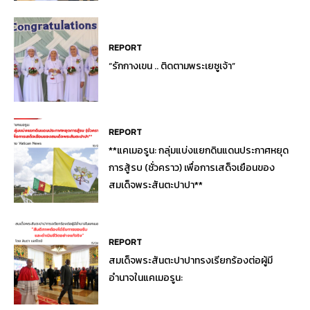
REPORT
“รักกางเขน .. ติดตามพระเยซูเจ้า”
REPORT
**แคเมอรูน: กลุ่มแบ่งแยกดินแดนประกาศหยุด
การสู้รบ (ชั่วคราว) เพื่อการเสด็จเยือนของ
สมเด็จพระสันตะปาปา**
REPORT
สมเด็จพระสันตะปาปาทรงเรียกร้องต่อผู้มี
อำนาจในแคเมอรูน: