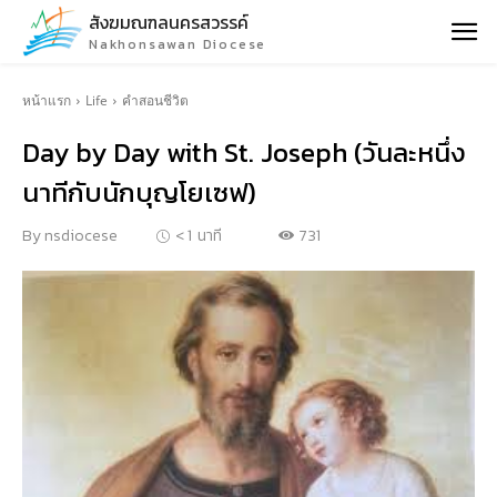
สังฆมณฑลนครสวรรค์
Nakhonsawan Diocese
หน้าแรก
Life
คำสอนชีวิต
Day by Day with St. Joseph (วันละหนึ่ง
นาทีกับนักบุญโยเซฟ)
731
By
nsdiocese
< 1
นาที