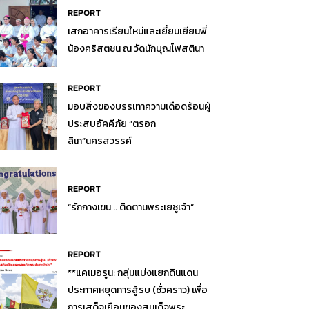
REPORT
เสกอาคารเรียนใหม่และเยี่ยมเยียนพี่
น้องคริสตชน ณ วัดนักบุญโฟสตินา
REPORT
มอบสิ่งของบรรเทาความเดือดร้อนผู้
ประสบอัคคีภัย “ตรอก
ลิเก”นครสวรรค์
REPORT
“รักกางเขน .. ติดตามพระเยซูเจ้า”
REPORT
**แคเมอรูน: กลุ่มแบ่งแยกดินแดน
ประกาศหยุดการสู้รบ (ชั่วคราว) เพื่อ
การเสด็จเยือนของสมเด็จพระ