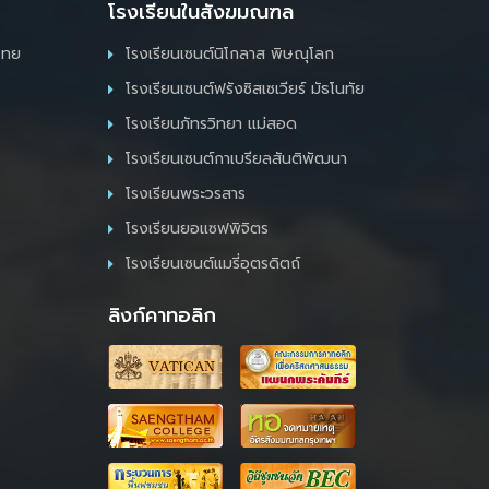
โรงเรียนในสังฆมณฑล
ไทย
โรงเรียนเซนต์นิโกลาส พิษณุโลก
โรงเรียนเซนต์ฟรังซิสเซเวียร์ มัธโนทัย
โรงเรียนภัทรวิทยา แม่สอด
โรงเรียนเซนต์กาเบรียลสันติพัฒนา
โรงเรียนพระวรสาร
โรงเรียนยอแซฟพิจิตร
โรงเรียนเซนต์แมรี่อุตรดิตถ์
ลิงก์คาทอลิก