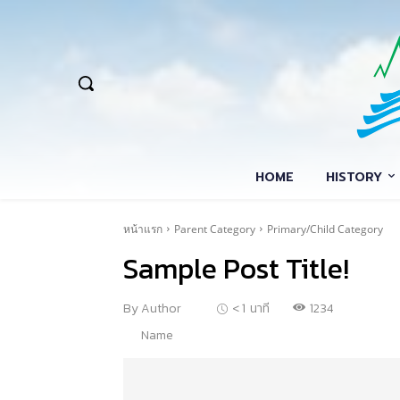
HOME
HISTORY
หน้าแรก
Parent Category
Primary/Child Category
Sample Post Title!
1234
By
Author
< 1
นาที
Name