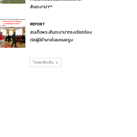
สันตะปาปา**
REPORT
สมเด็จพระสันตะปาปาทรงเรียกร้อง
ต่อผู้มีอำนาจในแคเมอรูน:
โหลดเพิ่มเติม