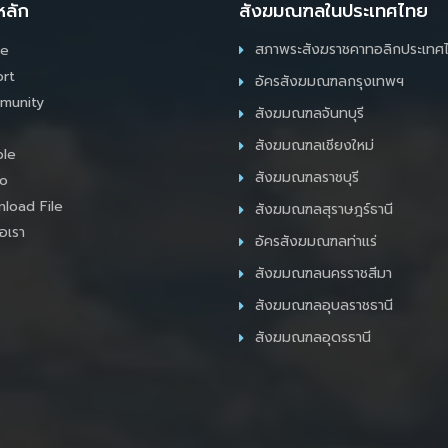
หลัก
สังฆมณฑลในประเทศไทย
สภาพระสังฆราชคาทอลิกประเทศ
e
rt
อัครสังฆมณฑลกรุงเทพฯ
munity
สังฆมณฑลจันทบุรี
สังฆมณฑลเชียงใหม่
le
สังฆมณฑลราชบุรี
o
load File
สังฆมณฑลสุราษฎร์ธานี
อเรา
อัครสังฆมณฑลท่าแร่
สังฆมณฑลนครราชสีมา
สังฆมณฑลอุบลราชธานี
สังฆมณฑลอุดรธานี