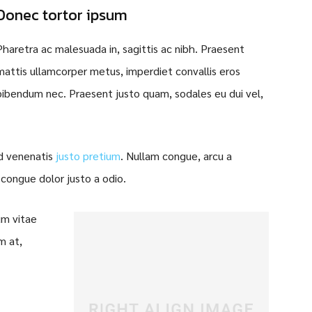
Donec tortor ipsum
Pharetra ac malesuada in, sagittis ac nibh. Praesent
mattis ullamcorper metus, imperdiet convallis eros
bibendum nec. Praesent justo quam, sodales eu dui vel,
id venenatis
justo pretium
. Nullam congue, arcu a
 congue dolor justo a odio.
um vitae
m at,