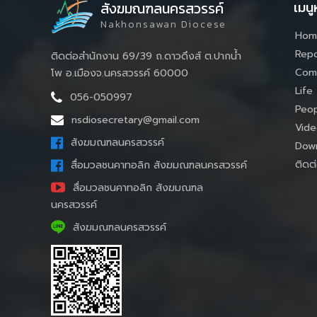
เมนู
สังฆมณฑลนครสวรรค์
Nakhonsawan Diocese
Hom
Repo
ติดต่อสำนักงาน 69/39 ถ.ดาวดึงส์ ต.ปากน้ำ
Com
โพ อ.เมืองจ.นครสวรรค์ 60000
Life
056-050997
Peop
nsdiosecretary@gmail.com
Vide
สังฆมณฑลนครสวรรค์
Down
ติดต่
สื่อมวลชนคาทอลิก สังฆมณฑลนครสวรรค์
สื่อมวลชนคาทอลิก สังฆมณฑล
นครสวรรค์
สังฆมณฑลนครสวรรค์