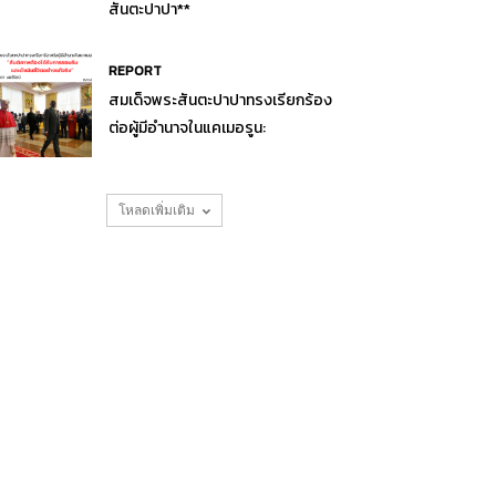
สันตะปาปา**
REPORT
สมเด็จพระสันตะปาปาทรงเรียกร้อง
ต่อผู้มีอำนาจในแคเมอรูน:
โหลดเพิ่มเติม