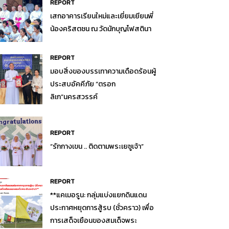
REPORT
เสกอาคารเรียนใหม่และเยี่ยมเยียนพี่
น้องคริสตชน ณ วัดนักบุญโฟสตินา
REPORT
มอบสิ่งของบรรเทาความเดือดร้อนผู้
ประสบอัคคีภัย “ตรอก
ลิเก”นครสวรรค์
REPORT
“รักกางเขน .. ติดตามพระเยซูเจ้า”
REPORT
**แคเมอรูน: กลุ่มแบ่งแยกดินแดน
ประกาศหยุดการสู้รบ (ชั่วคราว) เพื่อ
การเสด็จเยือนของสมเด็จพระ