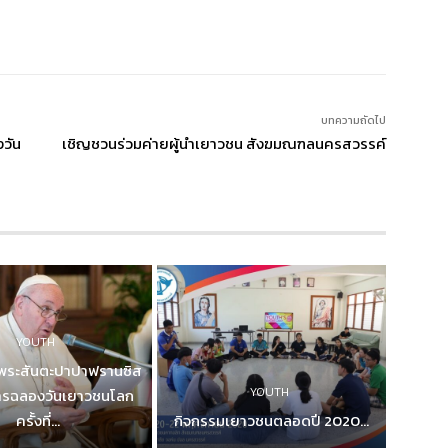
บทความถัดไป
วัน
เชิญชวนร่วมค่ายผู้นำเยาวชน สังฆมณฑลนครสวรรค์
YOUTH
พระสันตะปาปาฟรานซิส
YOUTH
ารฉลองวันเยาวชนโลก
ครั้งที่...
กิจกรรมเยาวชนตลอดปี 2020...