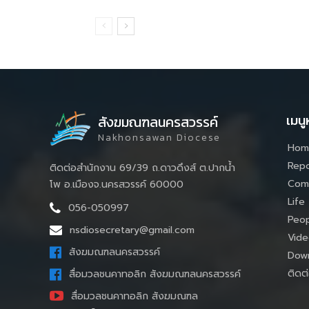
เมนู
สังฆมณฑลนครสวรรค์
Nakhonsawan Diocese
Hom
Repo
ติดต่อสำนักงาน 69/39 ถ.ดาวดึงส์ ต.ปากน้ำ
Com
โพ อ.เมืองจ.นครสวรรค์ 60000
Life
056-050997
Peop
nsdiosecretary@gmail.com
Vide
สังฆมณฑลนครสวรรค์
Down
ติดต่
สื่อมวลชนคาทอลิก สังฆมณฑลนครสวรรค์
สื่อมวลชนคาทอลิก สังฆมณฑล