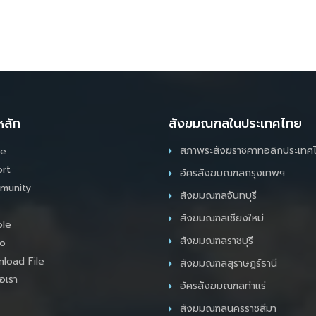
หลัก
สังฆมณฑลในประเทศไทย
สภาพระสังฆราชคาทอลิกประเทศ
e
rt
อัครสังฆมณฑลกรุงเทพฯ
munity
สังฆมณฑลจันทบุรี
สังฆมณฑลเชียงใหม่
le
สังฆมณฑลราชบุรี
o
load File
สังฆมณฑลสุราษฎร์ธานี
อเรา
อัครสังฆมณฑลท่าแร่
สังฆมณฑลนครราชสีมา