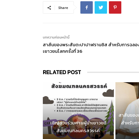
Share
บทความก่อนหน้านี้
สาส์นของพระสันตะปาปาฟรานซิส สำหรับการฉลอง
เยาวชนโลกครั้งที่ 36
RELATED POST
YOUTH
สาส์นของ
เชิญชวนร่วมค่ายผู้นำเยาวชน
สำหรับก
สังฆมณฑลนครสวรรค์