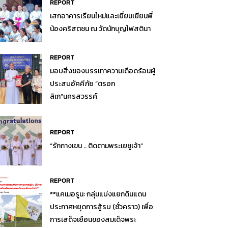
REPORT
เสกอาคารเรียนใหม่และเยี่ยมเยียนพี่
น้องคริสตชน ณ วัดนักบุญโฟสตินา
REPORT
มอบสิ่งของบรรเทาความเดือดร้อนผู้
ประสบอัคคีภัย “ตรอก
ลิเก”นครสวรรค์
REPORT
“รักกางเขน .. ติดตามพระเยซูเจ้า”
REPORT
**แคเมอรูน: กลุ่มแบ่งแยกดินแดน
ประกาศหยุดการสู้รบ (ชั่วคราว) เพื่อ
การเสด็จเยือนของสมเด็จพระ