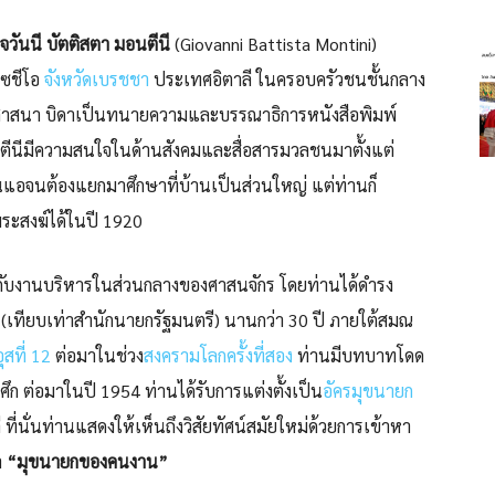
จวันนี บัตติสตา มอนตีนี
(Giovanni Battista Montini)
เซชีโอ
จังหวัดเบรชชา
ประเทศอิตาลี ในครอบครัวชนชั้นกลาง
ในศาสนา บิดาเป็นทนายความและบรรณาธิการหนังสือพิมพ์
ตีนีมีความสนใจในด้านสังคมและสื่อสารมวลชนมาตั้งแต่
อนแอจนต้องแยกมาศึกษาที่บ้านเป็นส่วนใหญ่ แต่ท่านก็
ระสงฆ์ได้ในปี 1920
้กับงานบริหารในส่วนกลางของศาสนจักร โดยท่านได้ดำรง
(เทียบเท่าสำนักนายกรัฐมนตรี) นานกว่า 30 ปี ภายใต้สมณ
อุสที่ 12
ต่อมาในช่วง
สงครามโลกครั้งที่สอง
ท่านมีบทบาทโดด
ึก ต่อมาในปี 1954 ท่านได้รับการแต่งตั้งเป็น
อัครมุขนายก
 ที่นั่นท่านแสดงให้เห็นถึงวิสัยทัศน์สมัยใหม่ด้วยการเข้าหา
า
“มุขนายกของคนงาน”