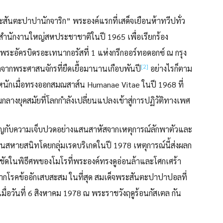
ันตะปาปานักจาริก” พระองค์แรกที่เสด็จเยือนห้าทวีปทั่ว
สำนักงานใหญ่สหประชาชาติในปี 1965 เพื่อเรียกร้อง
ะอัครบิดรอะเทนากอรัสที่ 1 แห่งกรีกออร์ทอดอกซ์ ณ กรุง
[2]
ดจากพระศาสนจักรที่ยืดเยื้อมานานเกือบพันปี
อย่างไรก็ตาม
งหนักเมื่อทรงออกสมณสาส์น Humanae Vitae ในปี 1968 ที่
กลางยุคสมัยที่โลกกำลังเปลี่ยนแปลงเข้าสู่การปฏิวัติทางเพศ
ิญกับความเจ็บปวดอย่างแสนสาหัสจากเหตุการณ์ลักพาตัวและ
ป็นสหายสนิทโดยกลุ่มเรดบริเกดในปี 1978 เหตุการณ์นี้ส่งผลก
ชัดในพิธีศพของโมโรที่พระองค์ทรงดูอ่อนล้าและโศกเศร้า
จากโรคข้ออักเสบสะสม ในที่สุด สมเด็จพระสันตะปาปาปอลที่
ื่อวันที่ 6 สิงหาคม 1978 ณ พระราชวังฤดูร้อนกัสเตล กัน