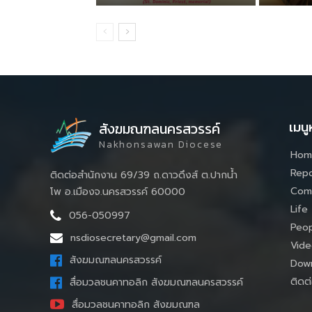
เมนู
สังฆมณฑลนครสวรรค์
Nakhonsawan Diocese
Hom
Repo
ติดต่อสำนักงาน 69/39 ถ.ดาวดึงส์ ต.ปากน้ำ
Com
โพ อ.เมืองจ.นครสวรรค์ 60000
Life
056-050997
Peop
nsdiosecretary@gmail.com
Vide
สังฆมณฑลนครสวรรค์
Down
ติดต่
สื่อมวลชนคาทอลิก สังฆมณฑลนครสวรรค์
สื่อมวลชนคาทอลิก สังฆมณฑล