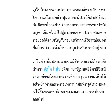
🌿ในด้านการต่างประเทศ พระองค์ทรงเป็น “พระส
โลก รวมถึงการกล่าวสุนทรพจน์ประวัติศาสตร์ ณ 
สันติภาพโลกอย่างเป็นทางการ และการพบปะกับพร
เยรูซาเล็ม ซึ่งนำไปสู่การยกเลิกคำประกาศตัดขา
พระองค์ต้องเผชิญกับกระแสวิพากษ์วิจารณ์อย่า
ยืนยันหลักการต่อต้านการคุมกำเนิดประดิษฐ์ ท่าม
🌿ในช่วงบั้นปลายพระชนม์ชีพ พระองค์ต้องเผช
สังหาร
อัลโด โมโร
อดีตนายกรัฐมนตรีอิตาลีซึ่งเ
ระทบต่อจิตใจของพระองค์อย่างรุนแรงจนเห็นได้
อย่างยิ่ง ท่ามกลางพระพลานามัยที่ทรุดโทรมลง
6 ได้สิ้นพระชนม์ลงอย่างสงบจากอาการหัวใจวายเม
ดอลโฟ