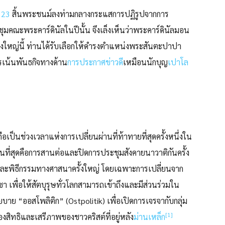
 23
สิ้นพระชนม์ลงท่ามกลางกระแสการปฏิรูปจากการ
่ประชุมคณะพระคาร์ดินัลในปีนั้น จึงเล็งเห็นว่าพระคาร์ดินัลมอน
นยิ่งใหญ่นี้ ท่านได้รับเลือกให้ดำรงตำแหน่งพระสันตะปาปา
ารเน้นพันธกิจทางด้าน
การประกาศข่าวดี
เหมือนนักบุญ
เปาโล
็นช่วงเวลาแห่งการเปลี่ยนผ่านที่ท้าทายที่สุดครั้งหนึ่งใน
นที่สุดคือการสานต่อและปิดการประชุมสังคายนาวาติกันครั้ง
างและพิธีกรรมทางศาสนาครั้งใหญ่ โดยเฉพาะการเปลี่ยนจาก
 เพื่อให้สัตบุรุษทั่วโลกสามารถเข้าถึงและมีส่วนร่วมใน
มนโยบาย “ออสโพลิติก” (Ostpolitik) เพื่อเปิดการเจรจากับกลุ่ม
[1]
สิทธิและเสรีภาพของชาวคริสต์ที่อยู่หลัง
ม่านเหล็ก