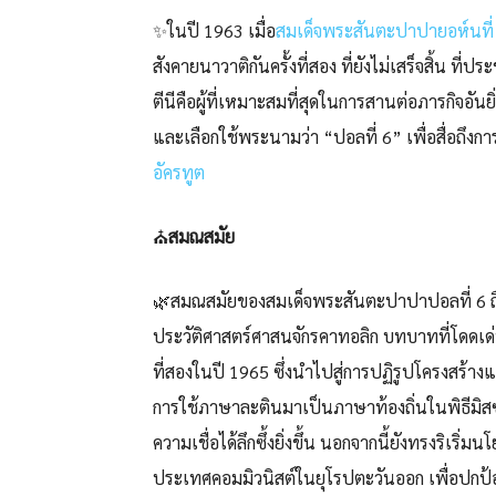
✨ในปี 1963 เมื่อ
สมเด็จพระสันตะปาปายอห์นที่
สังคายนาวาติกันครั้งที่สอง ที่ยังไม่เสร็จสิ้น ที
ตีนีคือผู้ที่เหมาะสมที่สุดในการสานต่อภารกิจอั
และเลือกใช้พระนามว่า “ปอลที่ 6” เพื่อสื่อถึงก
อัครทูต
⛪
สมณสมัย
🌿สมณสมัยของสมเด็จพระสันตะปาปาปอลที่ 6 ถือเป
ประวัติศาสตร์ศาสนจักรคาทอลิก บทบาทที่โดดเด่
ที่สองในปี 1965 ซึ่งนำไปสู่การปฏิรูปโครงสร้
การใช้ภาษาละตินมาเป็นภาษาท้องถิ่นในพิธีมิสซา
ความเชื่อได้ลึกซึ้งยิ่งขึ้น นอกจากนี้ยังทรงริเริ่
ประเทศคอมมิวนิสต์ในยุโรปตะวันออก เพื่อปกป้อง