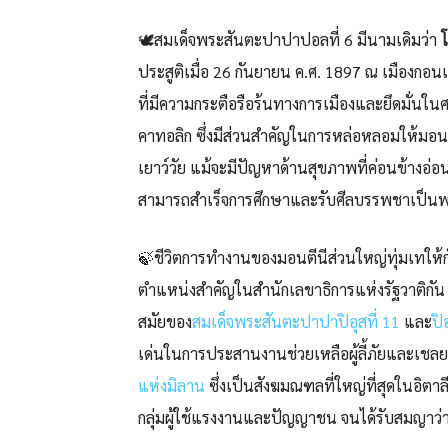
🕊️สมเด็จพระสันตะปาปาปอลที่ 6 มีนามเดิมว่า
โ
ประสูติเมื่อ 26 กันยายน ค.ศ. 1897 ณ เมืองกอน
ที่มีความกระตือรือร้นทางการเมืองและยึดมั่น
คาทอลิก ซึ่งมีส่วนสำคัญในการหล่อหลอมให้มอน
เยาว์วัย แม้จะมีปัญหาด้านสุขภาพที่ค่อนข้างอ่
สามารถสำเร็จการศึกษาและรับศีลบรรพชาเป็นพ
🍃ชีวิตการทำงานของมอนตีนีส่วนใหญ่ทุ่มเทให
ตำแหน่งสำคัญในสำนักเลขาธิการแห่งรัฐวาติกัน 
สมัยของ
สมเด็จพระสันตะปาปาปิอุสที่ 11
และ
ปิ
เด่นในการประสานงานช่วยเหลือผู้ลี้ภัยและเชลยศ
แห่งมิลาน
ซึ่งเป็นสังฆมณฑลที่ใหญ่ที่สุดในอิตาลี
กลุ่มผู้ใช้แรงงานและปัญญาชน จนได้รับสมญาว่