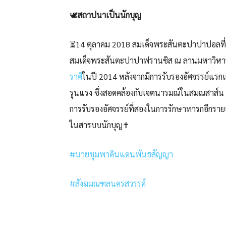
🕊️
สถาปนาเป็นนักบุญ
⏳14 ตุลาคม 2018 สมเด็จพระสันตะปาปาปอลที่ 
สมเด็จพระสันตะปาปาฟรานซิส ณ ลานมหาวิหารน
ราศี
ในปี 2014 หลังจากมีการรับรองอัศจรรย์แรก
รุนแรง ซึ่งสอดคล้องกับเจตนารมณ์ในสมณสาส์น H
การรับรองอัศจรรย์ที่สองในการรักษาทารกอีกรา
ในสารบบนักบุญ✝️
#นายชุมพาดินแดนพันธสัญญา
#สังฆมณฑลนครสวรรค์