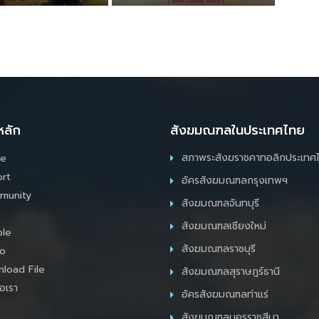
หลัก
สังฆมณฑลในประเทศไทย
สภาพระสังฆราชคาทอลิกประเทศ
e
rt
อัครสังฆมณฑลกรุงเทพฯ
munity
สังฆมณฑลจันทบุรี
สังฆมณฑลเชียงใหม่
le
สังฆมณฑลราชบุรี
o
load File
สังฆมณฑลสุราษฎร์ธานี
อเรา
อัครสังฆมณฑลท่าแร่
สังฆมณฑลนครราชสีมา