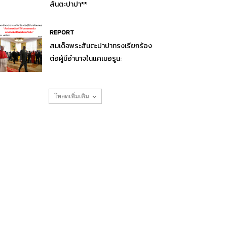
สันตะปาปา**
REPORT
สมเด็จพระสันตะปาปาทรงเรียกร้อง
ต่อผู้มีอำนาจในแคเมอรูน:
โหลดเพิ่มเติม