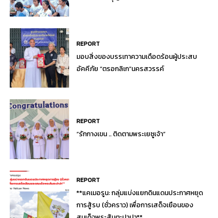
REPORT
มอบสิ่งของบรรเทาความเดือดร้อนผู้ประสบ
อัคคีภัย “ตรอกลิเก”นครสวรรค์
REPORT
“รักกางเขน .. ติดตามพระเยซูเจ้า”
REPORT
**แคเมอรูน: กลุ่มแบ่งแยกดินแดนประกาศหยุด
การสู้รบ (ชั่วคราว) เพื่อการเสด็จเยือนของ
สมเด็จพระสันตะปาปา**