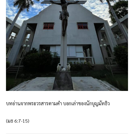
บทอ่านจากพระวรสารตามคำ บอกเล่าของนักบุญมัทธิว
(มธ 6:7-15)