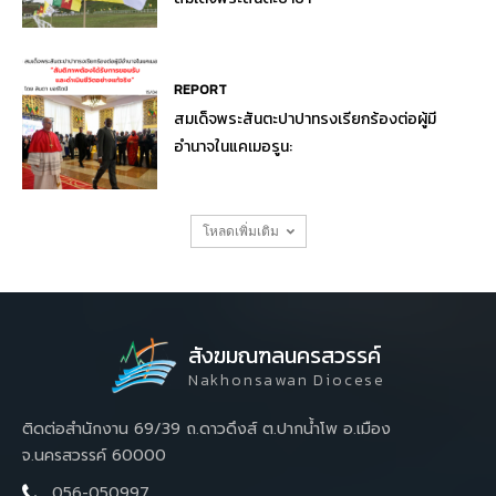
REPORT
สมเด็จพระสันตะปาปาทรงเรียกร้องต่อผู้มี
อำนาจในแคเมอรูน:
โหลดเพิ่มเติม
สังฆมณฑลนครสวรรค์
Nakhonsawan Diocese
ติดต่อสำนักงาน 69/39 ถ.ดาวดึงส์ ต.ปากน้ำโพ อ.เมือง
จ.นครสวรรค์ 60000
056-050997