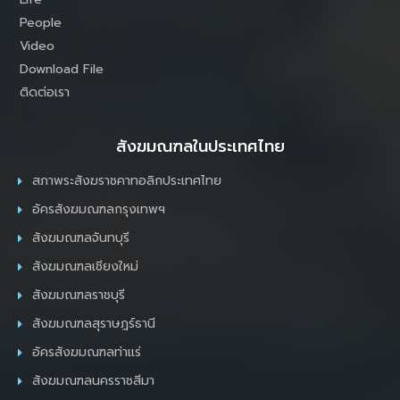
People
Video
Download File
ติดต่อเรา
สังฆมณฑลในประเทศไทย
สภาพระสังฆราชคาทอลิกประเทศไทย
อัครสังฆมณฑลกรุงเทพฯ
สังฆมณฑลจันทบุรี
สังฆมณฑลเชียงใหม่
สังฆมณฑลราชบุรี
สังฆมณฑลสุราษฎร์ธานี
อัครสังฆมณฑลท่าแร่
สังฆมณฑลนครราชสีมา