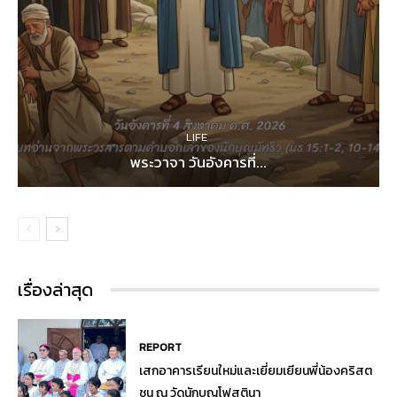
LIFE
พระวาจา วันอังคารที่...
เรื่องล่าสุด
REPORT
เสกอาคารเรียนใหม่และเยี่ยมเยียนพี่น้องคริสต
ชน ณ วัดนักบุญโฟสตินา