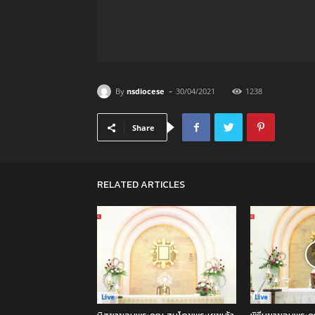
-
By
nsdiocese
30/04/2021
1238
Share
RELATED ARTICLES
Live
Live