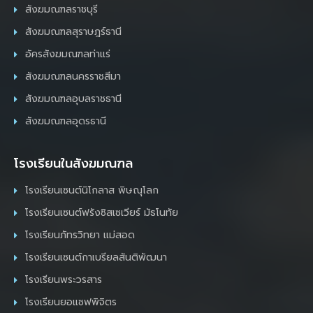
สังฆมณฑลราชบุรี
สังฆมณฑลสุราษฎร์ธานี
อัครสังฆมณฑลท่าแร่
สังฆมณฑลนครราชสีมา
สังฆมณฑลอุบลราชธานี
สังฆมณฑลอุดรธานี
โรงเรียนในสังฆมณฑล
โรงเรียนเซนต์นิโกลาส พิษณุโลก
โรงเรียนเซนต์ฟรังซิสเซเวียร์ มัธโนทัย
โรงเรียนภัทรวิทยา แม่สอด
โรงเรียนเซนต์กาเบรียลสันติพัฒนา
โรงเรียนพระวรสาร
โรงเรียนยอแซฟพิจิตร