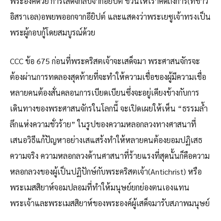
พระองค์ด้วย การเสด็จกลับจากอียิปต์ ชวนให้เราคิดถึงการ(ที่ชาว
อิสราเอล)อพยพออกจากอียิปต์ และแสดงว่าพระเยซูเจ้าทรงเป็น
พระผู้กอบกู้โดยสมบูรณ์ด้วย
CCC ข้อ 675 ก่อนที่พระคริสตเจ้าจะเสด็จมา พระศาสนจักรจะ
ต้องผ่านการทดลองสุดท้ายที่จะทำให้ความเชื่อของผู้มีความเชื่อ
หลายคนต้องสั่นคลอนการเบียดเบียนซึ่งจะอยู่เคียงข้างกับการ
เดินทางของพระศาสนจักรในโลกนี้ จะเปิดเผยให้เห็น “ธรรมล้ำ
ลึกแห่งความชั่วร้าย” ในรูปของความหลอกลวงทางศาสนาที่
เสนอวิธีแก้ปัญหาอย่างเสแสร้งทำให้หลายคนต้องยอมปฏิเสธ
ความจริง ความหลอกลวงด้านศาสนาที่ร้ายแรงที่สุดนั้นก็คือความ
หลอกลวงของผู้เป็นปฏิปักษ์กับพระคริสตเจ้า(Antichrist) หรือ
พระเมสสิยาห์จอมปลอมที่ทำให้มนุษย์ยกย่องตนเองแทน
พระเจ้าและพระเมสสิยาห์ของพระองค์ผู้เสด็จมารับสภาพมนุษย์