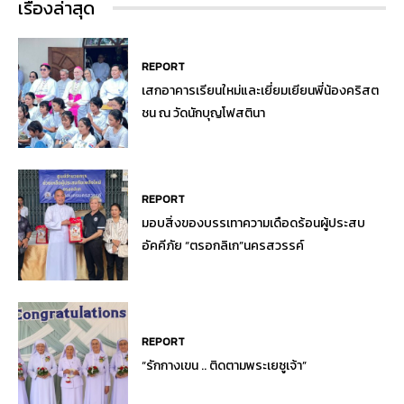
เรื่องล่าสุด
REPORT
เสกอาคารเรียนใหม่และเยี่ยมเยียนพี่น้องคริสต
ชน ณ วัดนักบุญโฟสตินา
REPORT
มอบสิ่งของบรรเทาความเดือดร้อนผู้ประสบ
อัคคีภัย “ตรอกลิเก”นครสวรรค์
REPORT
“รักกางเขน .. ติดตามพระเยซูเจ้า”