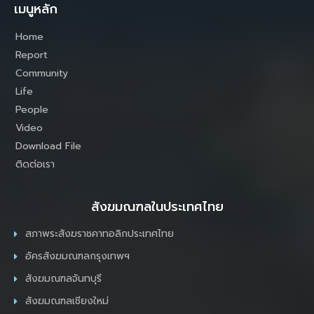
เมนูหลัก
Home
Report
Community
Life
People
Video
Download File
ติดต่อเรา
สังฆมณฑลในประเทศไทย
สภาพระสังฆราชคาทอลิกประเทศไทย
อัครสังฆมณฑลกรุงเทพฯ
สังฆมณฑลจันทบุรี
สังฆมณฑลเชียงใหม่