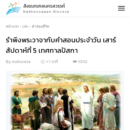
สังฆมณฑลนครสวรรค์
Nakhonsawan Diocese
หน้าแรก
Life
คำสอนชีวิต
รำพึงพระวาจากับคำสอนประจำวัน เสาร์
สัปดาห์ที่ 5 เทศกาลปัสกา
1002
By
nsdiocese
< 1
นาที