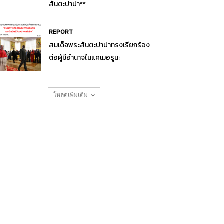
สันตะปาปา**
REPORT
สมเด็จพระสันตะปาปาทรงเรียกร้อง
ต่อผู้มีอำนาจในแคเมอรูน:
โหลดเพิ่มเติม