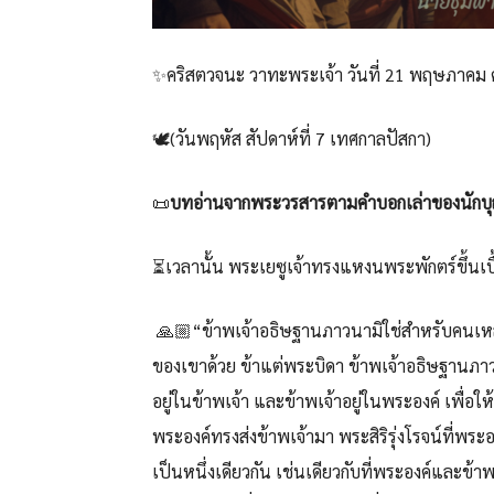
✨คริสตวจนะ วาทะพระเจ้า วันที่ 21 พฤษภาคม 
🕊️(วันพฤหัส สัปดาห์ที่ 7 เทศกาลปัสกา)
📜
บทอ่านจากพระวรสารตามคำบอกเล่าของนักบุ
⏳เวลานั้น พระเยซูเจ้าทรงแหงนพระพักตร์ขึ้นเบื
🙏🏼“ข้าพเจ้าอธิษฐานภาวนามิใช่สำหรับคนเหล่านี
ของเขาด้วย ข้าแต่พระบิดา ข้าพเจ้าอธิษฐานภาวนา
อยู่ในข้าพเจ้า และข้าพเจ้าอยู่ในพระองค์ เพื่อใ
พระองค์ทรงส่งข้าพเจ้ามา พระสิริรุ่งโรจน์ที่พระอ
เป็นหนึ่งเดียวกัน เช่นเดียวกับที่พระองค์และข้า