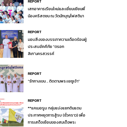
REPORT
เสกอาคารเรียนใหม่และเยี่ยมเยียนพี่
น้องคริสตชน ณ วัดนักบุญโฟสตินา
REPORT
มอบสิ่งของบรรเทาความเดือดร้อนผู้
ประสบอัคคีภัย “ตรอก
ลิเก”นครสวรรค์
REPORT
“รักกางเขน .. ติดตามพระเยซูเจ้า”
REPORT
**แคเมอรูน: กลุ่มแบ่งแยกดินแดน
ประกาศหยุดการสู้รบ (ชั่วคราว) เพื่อ
การเสด็จเยือนของสมเด็จพระ