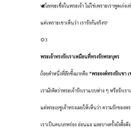
🕊️โลกจะเชื่อในพระเจ้า ไม่ใช่เพราะเราพูดเก่งเท่
แต่เพราะเขาเห็นว่า เรารักกันจริง🩵
🌻3
พระเจ้าทรงรักเราเหมือนที่ทรงรักพระบุตร
ถ้อยคำหนึ่งที่ลึกซึ้งมากคือ
“พระองค์ทรงรักเขา เช่
เรามักคิดว่าพระเจ้ารักเราแบบห่าง ๆ หรือรักเร
แต่พระเยซูเจ้าทรงเผยให้เห็นว่า ความรักของพระบิด
เราเป็นคนบกพร่อง อ่อนแอ และบางครั้งยังดื้อดึง