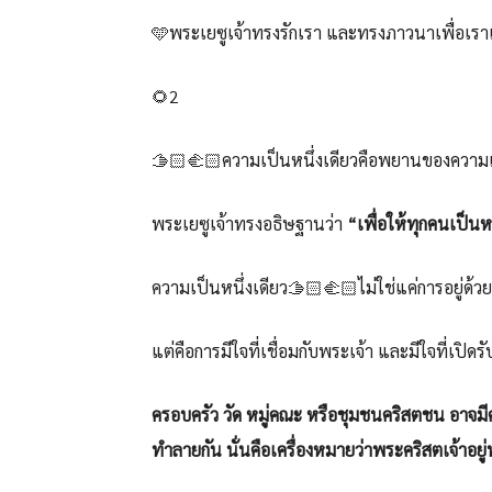
🩵พระเยซูเจ้าทรงรักเรา และทรงภาวนาเพื่อเรา
🌻2
🫱🏻‍🫲🏻ความเป็นหนึ่งเดียวคือพยานของความเ
พระเยซูเจ้าทรงอธิษฐานว่า
“เพื่อให้ทุกคนเป็นหน
ความเป็นหนึ่งเดียว🫱🏻‍🫲🏻ไม่ใช่แค่การอยู่ด้ว
แต่คือการมีใจที่เชื่อมกับพระเจ้า และมีใจที่เปิดร
ครอบครัว วัด หมู่คณะ หรือชุมชนคริสตชน อาจมีควา
ทำลายกัน นั่นคือเครื่องหมายว่าพระคริสตเจ้าอยู