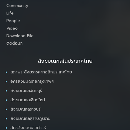
Community
Life
People
Video
Download File
ติดต่อเรา
สังฆมณฑลในประเทศไทย
สภาพระสังฆราชคาทอลิกประเทศไทย
อัครสังฆมณฑลกรุงเทพฯ
สังฆมณฑลจันทบุรี
สังฆมณฑลเชียงใหม่
สังฆมณฑลราชบุรี
สังฆมณฑลสุราษฎร์ธานี
อัครสังฆมณฑลท่าแร่