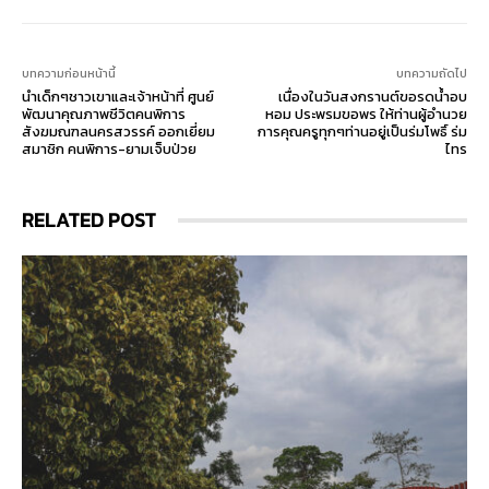
บทความก่อนหน้านี้
บทความถัดไป
นำเด็กๆชาวเขาและเจ้าหน้าที่ ศูนย์
เนื่องในวันสงกรานต์ขอรดน้ำอบ
พัฒนาคุณภาพชีวิตคนพิการ
หอม ประพรมขอพร ให้ท่านผู้อำนวย
สังฆมณฑลนครสวรรค์ ออกเยี่ยม
การคุณครูทุกๆท่านอยู่เป็นร่มโพธิ์ ร่ม
สมาชิก คนพิการ-ยามเจ็บป่วย
ไทร
RELATED POST