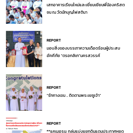
เสกอาคารเรียนใหม่และเยี่ยมเยียนพี่น้องคริสต
ชน ณ วัดนักบุญโฟสตินา
REPORT
มอบสิ่งของบรรเทาความเดือดร้อนผู้ประสบ
อัคคีภัย “ตรอกลิเก”นครสวรรค์
REPORT
“รักกางเขน .. ติดตามพระเยซูเจ้า”
REPORT
**แคเมอรูน: กลุ่มแบ่งแยกดินแดนประกาศหยุด