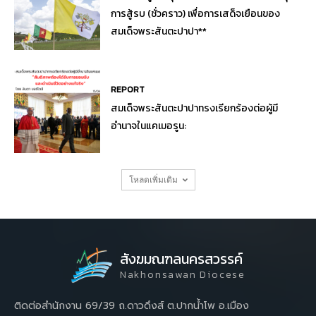
การสู้รบ (ชั่วคราว) เพื่อการเสด็จเยือนของ
สมเด็จพระสันตะปาปา**
REPORT
สมเด็จพระสันตะปาปาทรงเรียกร้องต่อผู้มี
อำนาจในแคเมอรูน:
โหลดเพิ่มเติม
สังฆมณฑลนครสวรรค์
Nakhonsawan Diocese
ติดต่อสำนักงาน 69/39 ถ.ดาวดึงส์ ต.ปากน้ำโพ อ.เมือง