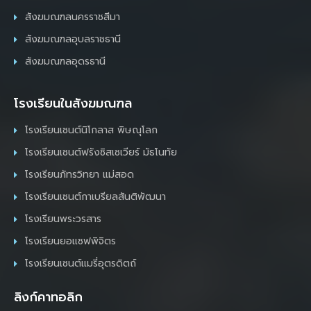
สังฆมณฑลนครราชสีมา
สังฆมณฑลอุบลราชธานี
สังฆมณฑลอุดรธานี
โรงเรียนในสังฆมณฑล
โรงเรียนเซนต์นิโกลาส พิษณุโลก
โรงเรียนเซนต์ฟรังซิสเซเวียร์ มัธโนทัย
โรงเรียนภัทรวิทยา แม่สอด
โรงเรียนเซนต์กาเบรียลสันติพัฒนา
โรงเรียนพระวรสาร
โรงเรียนยอแซฟพิจิตร
โรงเรียนเซนต์แมรี่อุตรดิตถ์
ลิงก์คาทอลิก