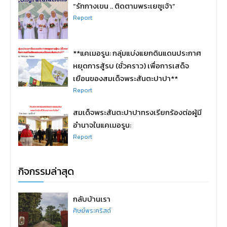
“รักกางเขน .. ติดตามพระเยซูเจ้า”
Report
**แคเมอรูน: กลุ่มแบ่งแยกดินแดนประกาศ
หยุดการสู้รบ (ชั่วคราว) เพื่อการเสด็จ
เยือนของสมเด็จพระสันตะปาปา**
Report
สมเด็จพระสันตะปาปาทรงเรียกร้องต่อผู้มี
อำนาจในแคเมอรูน:
Report
กิจกรรมล่าสุด
กลับบ้านเรา
ศิษย์พระคริสต์