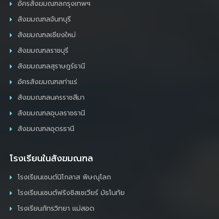
อัครสังฆมณฑลกรุงเทพฯ
สังฆมณฑลจันทบุรี
สังฆมณฑลเชียงใหม่
สังฆมณฑลราชบุรี
สังฆมณฑลสุราษฎร์ธานี
อัครสังฆมณฑลท่าแร่
สังฆมณฑลนครราชสีมา
สังฆมณฑลอุบลราชธานี
สังฆมณฑลอุดรธานี
โรงเรียนในสังฆมณฑล
โรงเรียนเซนต์นิโกลาส พิษณุโลก
โรงเรียนเซนต์ฟรังซิสเซเวียร์ มัธโนทัย
โรงเรียนภัทรวิทยา แม่สอด