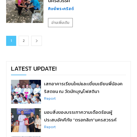
นครสวรรค์
ศิษย์พระคริสต์
อ่านเพิ่มเติม
1
2
LATEST UPDATE!
เสกอาคารเรียนใหม่และเยี่ยมเยียนพี่น้องค
ริสตชน ณ วัดนักบุญโฟสตินา
Report
มอบสิ่งของบรรเทาความเดือดร้อนผู้
ประสบอัคคีภัย “ตรอกลิเก”นครสวรรค์
Report