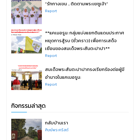
“รักกางเขน .. ติดตามพระเยซูเจ้า”
Report
**แคเมอรูน: กลุ่มแบ่งแยกดินแดนประกาศ
หยุดการสู้รบ (ชั่วคราว) เพื่อการเสด็จ
เยือนของสมเด็จพระสันตะปาปา**
Report
สมเด็จพระสันตะปาปาทรงเรียกร้องต่อผู้มี
อำนาจในแคเมอรูน:
Report
กิจกรรมล่าสุด
กลับบ้านเรา
ศิษย์พระคริสต์