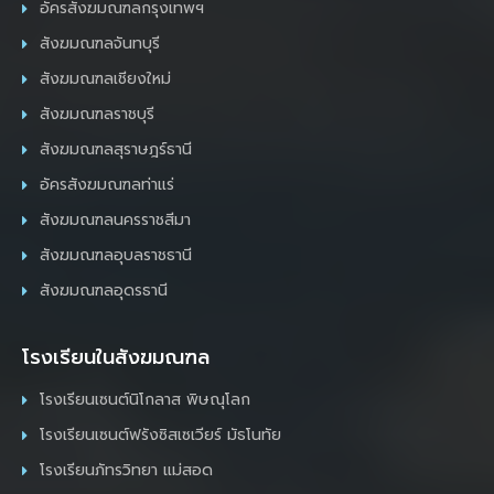
อัครสังฆมณฑลกรุงเทพฯ
สังฆมณฑลจันทบุรี
สังฆมณฑลเชียงใหม่
สังฆมณฑลราชบุรี
สังฆมณฑลสุราษฎร์ธานี
อัครสังฆมณฑลท่าแร่
สังฆมณฑลนครราชสีมา
สังฆมณฑลอุบลราชธานี
สังฆมณฑลอุดรธานี
โรงเรียนในสังฆมณฑล
โรงเรียนเซนต์นิโกลาส พิษณุโลก
โรงเรียนเซนต์ฟรังซิสเซเวียร์ มัธโนทัย
โรงเรียนภัทรวิทยา แม่สอด