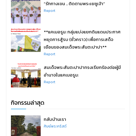
“รักกางเขน .. ติดตามพระเยซูเจ้า”
Report
**แคเมอรูน: กลุ่มแบ่งแยกดินแดนประกาศ
หยุดการสู้รบ (ชั่วคราว) เพื่อการเสด็จ
เยือนของสมเด็จพระสันตะปาปา**
Report
สมเด็จพระสันตะปาปาทรงเรียกร้องต่อผู้มี
อำนาจในแคเมอรูน:
Report
กิจกรรมล่าสุด
กลับบ้านเรา
ศิษย์พระคริสต์