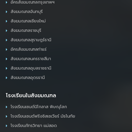
อัครสังฆมณฑลกรุงเทพฯ
สังฆมณฑลจันทบุรี
สังฆมณฑลเชียงใหม่
สังฆมณฑลราชบุรี
สังฆมณฑลสุราษฎร์ธานี
อัครสังฆมณฑลท่าแร่
สังฆมณฑลนครราชสีมา
สังฆมณฑลอุบลราชธานี
สังฆมณฑลอุดรธานี
โรงเรียนในสังฆมณฑล
โรงเรียนเซนต์นิโกลาส พิษณุโลก
โรงเรียนเซนต์ฟรังซิสเซเวียร์ มัธโนทัย
โรงเรียนภัทรวิทยา แม่สอด