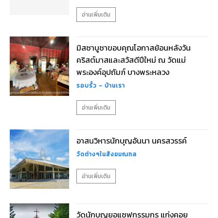
อ่านเพิ่มเติม
มิสซาบูชาขอบคุณโอกาสย้อนหลังวัน
คริสต์มาสและสวัสดีปีใหม่ ณ วัดแม่
พระองค์อุปถัมภ์ บางพระหลวง
รอบรั้ว - บ้านเรา
อ่านเพิ่มเติม
อาสนวิหารนักบุญอันนา นครสวรรค์
วัดต่างๆในสังฆมณฑล
อ่านเพิ่มเติม
วัดนักบุญยอแซฟกรรมกร แก่งคอย