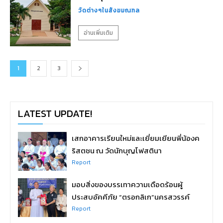
วัดต่างๆในสังฆมณฑล
อ่านเพิ่มเติม
1
2
3
LATEST UPDATE!
เสกอาคารเรียนใหม่และเยี่ยมเยียนพี่น้องค
ริสตชน ณ วัดนักบุญโฟสตินา
Report
มอบสิ่งของบรรเทาความเดือดร้อนผู้
ประสบอัคคีภัย “ตรอกลิเก”นครสวรรค์
Report