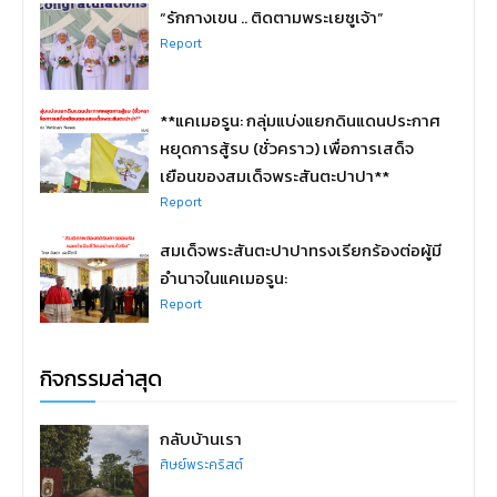
“รักกางเขน .. ติดตามพระเยซูเจ้า”
Report
**แคเมอรูน: กลุ่มแบ่งแยกดินแดนประกาศ
หยุดการสู้รบ (ชั่วคราว) เพื่อการเสด็จ
เยือนของสมเด็จพระสันตะปาปา**
Report
สมเด็จพระสันตะปาปาทรงเรียกร้องต่อผู้มี
อำนาจในแคเมอรูน:
Report
กิจกรรมล่าสุด
กลับบ้านเรา
ศิษย์พระคริสต์