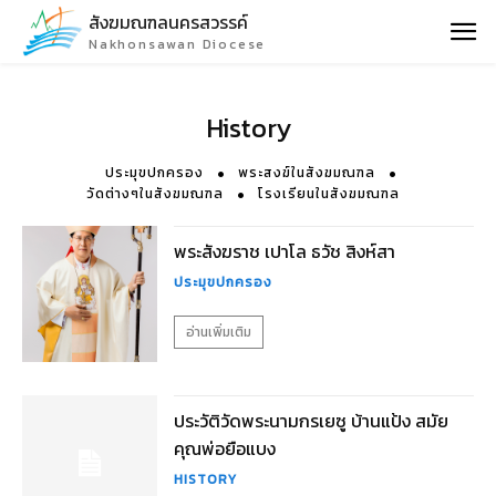
สังฆมณฑลนครสวรรค์
Nakhonsawan Diocese
History
ประมุขปกครอง
พระสงฆ์ในสังฆมณฑล
วัดต่างๆในสังฆมณฑล
โรงเรียนในสังฆมณฑล
พระสังฆราช เปาโล ธวัช สิงห์สา
ประมุขปกครอง
อ่านเพิ่มเติม
ประวัติวัดพระนามกรเยซู บ้านแป้ง สมัย
คุณพ่อยือแบง
HISTORY