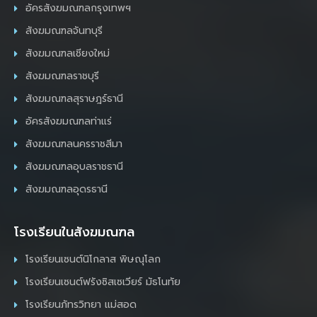
อัครสังฆมณฑลกรุงเทพฯ
สังฆมณฑลจันทบุรี
สังฆมณฑลเชียงใหม่
สังฆมณฑลราชบุรี
สังฆมณฑลสุราษฎร์ธานี
อัครสังฆมณฑลท่าแร่
สังฆมณฑลนครราชสีมา
สังฆมณฑลอุบลราชธานี
สังฆมณฑลอุดรธานี
โรงเรียนในสังฆมณฑล
โรงเรียนเซนต์นิโกลาส พิษณุโลก
โรงเรียนเซนต์ฟรังซิสเซเวียร์ มัธโนทัย
โรงเรียนภัทรวิทยา แม่สอด