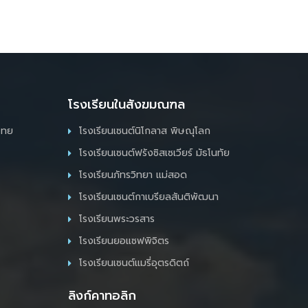
โรงเรียนในสังฆมณฑล
ไทย
โรงเรียนเซนต์นิโกลาส พิษณุโลก
โรงเรียนเซนต์ฟรังซิสเซเวียร์ มัธโนทัย
โรงเรียนภัทรวิทยา แม่สอด
โรงเรียนเซนต์กาเบรียลสันติพัฒนา
โรงเรียนพระวรสาร
โรงเรียนยอแซฟพิจิตร
โรงเรียนเซนต์แมรี่อุตรดิตถ์
ลิงก์คาทอลิก