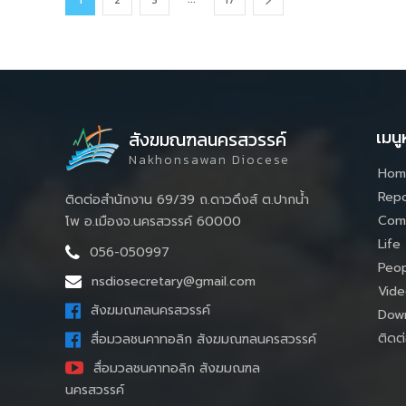
1
2
3
17
เมนู
สังฆมณฑลนครสวรรค์
Nakhonsawan Diocese
Hom
Repo
ติดต่อสำนักงาน 69/39 ถ.ดาวดึงส์ ต.ปากน้ำ
Com
โพ อ.เมืองจ.นครสวรรค์ 60000
Life
056-050997
Peop
nsdiosecretary@gmail.com
Vide
สังฆมณฑลนครสวรรค์
Down
ติดต่
สื่อมวลชนคาทอลิก สังฆมณฑลนครสวรรค์
สื่อมวลชนคาทอลิก สังฆมณฑล
นครสวรรค์