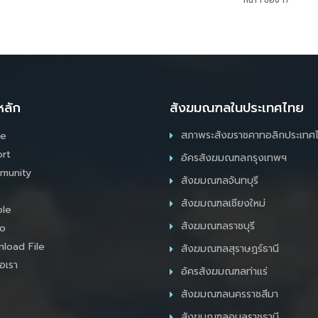
หน้า 1 ของ 17
หลัก
สังฆมณฑลในประเทศไทย
สภาพระสังฆราชคาทอลิกประเทศ
e
rt
อัครสังฆมณฑลกรุงเทพฯ
munity
สังฆมณฑลจันทบุรี
สังฆมณฑลเชียงใหม่
le
สังฆมณฑลราชบุรี
o
load File
สังฆมณฑลสุราษฎร์ธานี
อเรา
อัครสังฆมณฑลท่าแร่
สังฆมณฑลนครราชสีมา
สังฆมณฑลอุบลราชธานี