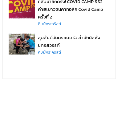
กลับมาอีกครั้ง! COVID CAMP SS2
ค่ายเยาวชนคาทอลิก Covid Camp
ครั้งที่ 2
ศิษย์พระคริสต์
สุขสันต์วันครอบครัว สำนักมิสซัง
นครสวรรค์
ศิษย์พระคริสต์