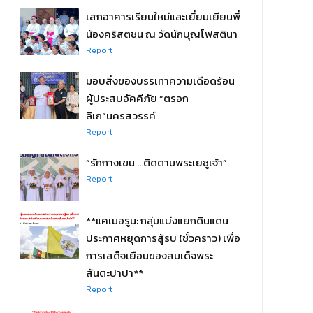
เสกอาคารเรียนใหม่และเยี่ยมเยียนพี่
น้องคริสตชน ณ วัดนักบุญโฟสตินา
Report
มอบสิ่งของบรรเทาความเดือดร้อน
ผู้ประสบอัคคีภัย “ตรอก
ลิเก”นครสวรรค์
Report
“รักกางเขน .. ติดตามพระเยซูเจ้า”
Report
**แคเมอรูน: กลุ่มแบ่งแยกดินแดน
ประกาศหยุดการสู้รบ (ชั่วคราว) เพื่อ
การเสด็จเยือนของสมเด็จพระ
สันตะปาปา**
Report