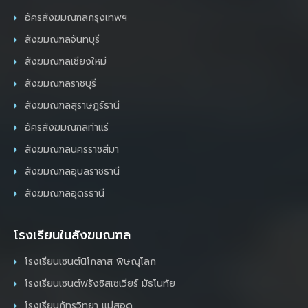
อัครสังฆมณฑลกรุงเทพฯ
สังฆมณฑลจันทบุรี
สังฆมณฑลเชียงใหม่
สังฆมณฑลราชบุรี
สังฆมณฑลสุราษฎร์ธานี
อัครสังฆมณฑลท่าแร่
สังฆมณฑลนครราชสีมา
สังฆมณฑลอุบลราชธานี
สังฆมณฑลอุดรธานี
โรงเรียนในสังฆมณฑล
โรงเรียนเซนต์นิโกลาส พิษณุโลก
โรงเรียนเซนต์ฟรังซิสเซเวียร์ มัธโนทัย
โรงเรียนภัทรวิทยา แม่สอด