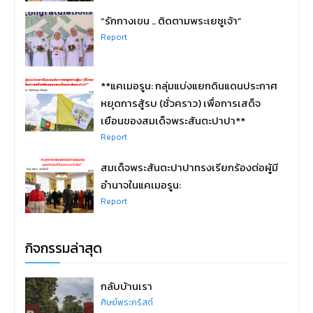
“รักกางเขน .. ติดตามพระเยซูเจ้า”
Report
**แคเมอรูน: กลุ่มแบ่งแยกดินแดนประกาศ
หยุดการสู้รบ (ชั่วคราว) เพื่อการเสด็จ
เยือนของสมเด็จพระสันตะปาปา**
Report
สมเด็จพระสันตะปาปาทรงเรียกร้องต่อผู้มี
อำนาจในแคเมอรูน:
Report
กิจกรรมล่าสุด
กลับบ้านเรา
ศิษย์พระคริสต์