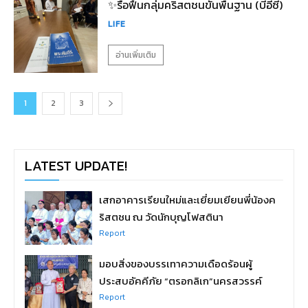
✨รื้อฟื้นกลุ่มคริสตชนขั้นพื้นฐาน (บีอีซี)
LIFE
อ่านเพิ่มเติม
1
2
3
LATEST UPDATE!
เสกอาคารเรียนใหม่และเยี่ยมเยียนพี่น้องค
ริสตชน ณ วัดนักบุญโฟสตินา
Report
มอบสิ่งของบรรเทาความเดือดร้อนผู้
ประสบอัคคีภัย “ตรอกลิเก”นครสวรรค์
Report