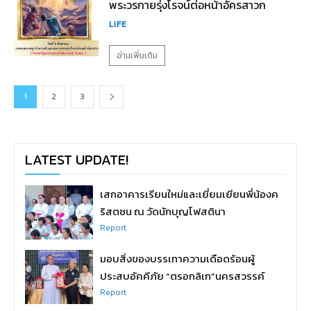
พระวรกายรุ่งโรจน์ต่อหน้าอัครสาวก
LIFE
อ่านเพิ่มเติม
1
2
3
LATEST UPDATE!
เสกอาคารเรียนใหม่และเยี่ยมเยียนพี่น้องค
ริสตชน ณ วัดนักบุญโฟสตินา
Report
มอบสิ่งของบรรเทาความเดือดร้อนผู้
ประสบอัคคีภัย “ตรอกลิเก”นครสวรรค์
Report