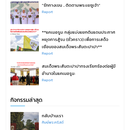
“รักกางเขน .. ติดตามพระเยซูเจ้า”
Report
**แคเมอรูน: กลุ่มแบ่งแยกดินแดนประกาศ
หยุดการสู้รบ (ชั่วคราว) เพื่อการเสด็จ
เยือนของสมเด็จพระสันตะปาปา**
Report
สมเด็จพระสันตะปาปาทรงเรียกร้องต่อผู้มี
อำนาจในแคเมอรูน:
Report
กิจกรรมล่าสุด
กลับบ้านเรา
ศิษย์พระคริสต์