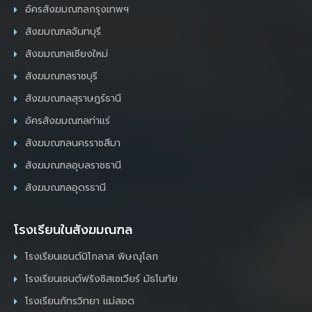
อัครสังฆมณฑลกรุงเทพฯ
สังฆมณฑลจันทบุรี
สังฆมณฑลเชียงใหม่
สังฆมณฑลราชบุรี
สังฆมณฑลสุราษฎร์ธานี
อัครสังฆมณฑลท่าแร่
สังฆมณฑลนครราชสีมา
สังฆมณฑลอุบลราชธานี
สังฆมณฑลอุดรธานี
โรงเรียนในสังฆมณฑล
โรงเรียนเซนต์นิโกลาส พิษณุโลก
โรงเรียนเซนต์ฟรังซิสเซเวียร์ มัธโนทัย
โรงเรียนภัทรวิทยา แม่สอด