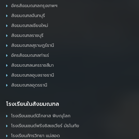
อัครสังฆมณฑลกรุงเทพฯ
สังฆมณฑลจันทบุรี
สังฆมณฑลเชียงใหม่
สังฆมณฑลราชบุรี
สังฆมณฑลสุราษฎร์ธานี
อัครสังฆมณฑลท่าแร่
สังฆมณฑลนครราชสีมา
สังฆมณฑลอุบลราชธานี
สังฆมณฑลอุดรธานี
โรงเรียนในสังฆมณฑล
โรงเรียนเซนต์นิโกลาส พิษณุโลก
โรงเรียนเซนต์ฟรังซิสเซเวียร์ มัธโนทัย
โรงเรียนภัทรวิทยา แม่สอด