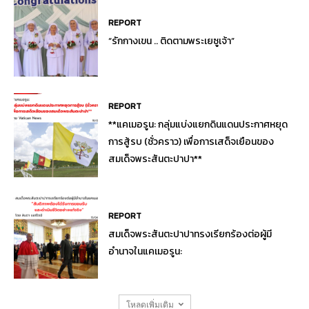
REPORT
“รักกางเขน .. ติดตามพระเยซูเจ้า”
REPORT
**แคเมอรูน: กลุ่มแบ่งแยกดินแดนประกาศหยุด
การสู้รบ (ชั่วคราว) เพื่อการเสด็จเยือนของ
สมเด็จพระสันตะปาปา**
REPORT
สมเด็จพระสันตะปาปาทรงเรียกร้องต่อผู้มี
อำนาจในแคเมอรูน:
โหลดเพิ่มเติม