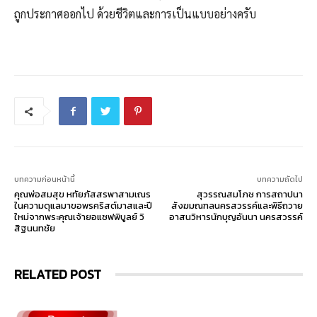
ถูกประกาศออกไป ด้วยชีวิตและการเป็นแบบอย่างครับ
บทความก่อนหน้านี้
บทความถัดไป
คุณพ่อสมสุข หทัยภัสสรพาสามเณร
สุวรรณสมโภช การสถาปนา
ในความดุแลมาขอพรคริสต์มาสและปี
สังฆมณฑลนครสวรรค์และพิธีถวาย
ใหม่จากพระคุณเจ้ายอแซฟพิบูลย์ วิ
อาสนวิหารนักบุญอันนา นครสวรรค์
สิฐนนทชัย
RELATED POST