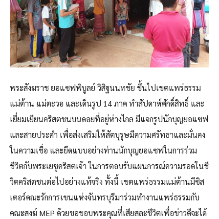
พระสังฆราช ยอแซฟพิบูลย์ วิสิฐนนทชัย ขึ้นไปเขตแพร่ธรรม
แม่ต้าน แม่ตะวอ และเดินรูป 14 ภาค ทำสัปดาห์ศักดิ์สิทธิ์ และ
เยี่ยมเยียนคริสตชนบนดอยที่อยู่ห่างไกล มีแจกรูปนักบุญยอแซฟ
และสายประคำ เพื่อส่งเสริมให้สัตบุรุษมีความศรัทธาและมั่นคง
ในความเชื่อ และยึดแบบอย่างท่านนักบุญยอแซฟในการร่วม
ชีวิตกับพระเยซูคริสตเจ้า ในการตอบรับแผนการณ์ความรอดในชี
วิตคริสตชนต่อไปอย่างแท้จริง ทั้งนี้ เขตแพร่ธรรมแม่ต้านมีซิส
เตอร์คณะรักการเขนแห่งจันทรบุรีมาร่วมทำงานแพร่ธรรมกับ
คณะสงฆ์ MEP ด้วยขอขอบพระคุณที่เสียสละชีวิตเพื่อข่าวดีจะได้