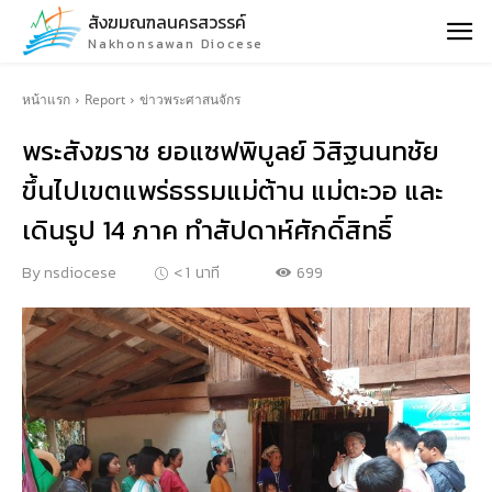
สังฆมณฑลนครสวรรค์
Nakhonsawan Diocese
หน้าแรก
Report
ข่าวพระศาสนจักร
พระสังฆราช ยอแซฟพิบูลย์ วิสิฐนนทชัย
ขึ้นไปเขตแพร่ธรรมแม่ต้าน แม่ตะวอ และ
เดินรูป 14 ภาค ทำสัปดาห์ศักดิ์สิทธิ์
699
By
nsdiocese
< 1
นาที