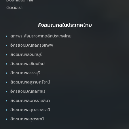
Download File
ติดต่อเรา
สังฆมณฑลในประเทศไทย
สภาพระสังฆราชคาทอลิกประเทศไทย
อัครสังฆมณฑลกรุงเทพฯ
สังฆมณฑลจันทบุรี
สังฆมณฑลเชียงใหม่
สังฆมณฑลราชบุรี
สังฆมณฑลสุราษฎร์ธานี
อัครสังฆมณฑลท่าแร่
สังฆมณฑลนครราชสีมา
สังฆมณฑลอุบลราชธานี
สังฆมณฑลอุดรธานี