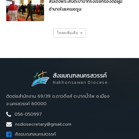
สมเด็จพระสันตะปาปาทรงเรียกร้องต่อผู้มี
อำนาจในแคเมอรูน:
โหลดเพิ่มเติม
สังฆมณฑลนครสวรรค์
Nakhonsawan Diocese
ติดต่อสำนักงาน 69/39 ถ.ดาวดึงส์ ต.ปากน้ำโพ อ.เมือง
จ.นครสวรรค์ 60000
056-050997
nsdiosecretary@gmail.com
สังฆมณฑลนครสวรรค์