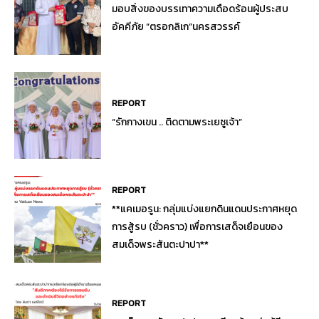
มอบสิ่งของบรรเทาความเดือดร้อนผู้ประสบ
อัคคีภัย “ตรอกลิเก”นครสวรรค์
REPORT
“รักกางเขน .. ติดตามพระเยซูเจ้า”
REPORT
**แคเมอรูน: กลุ่มแบ่งแยกดินแดนประกาศหยุด
การสู้รบ (ชั่วคราว) เพื่อการเสด็จเยือนของ
สมเด็จพระสันตะปาปา**
REPORT